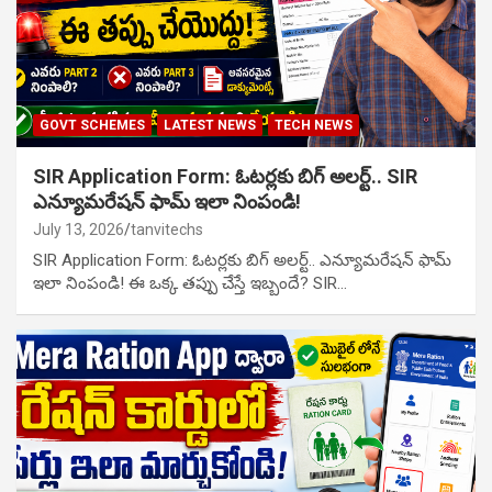
GOVT SCHEMES
LATEST NEWS
TECH NEWS
SIR Application Form: ఓటర్లకు బిగ్ అలర్ట్.. SIR
ఎన్యూమరేషన్ ఫామ్ ఇలా నింపండి!
July 13, 2026
tanvitechs
SIR Application Form: ఓటర్లకు బిగ్ అలర్ట్.. ఎన్యూమరేషన్ ఫామ్
ఇలా నింపండి! ఈ ఒక్క తప్పు చేస్తే ఇబ్బందే? SIR…