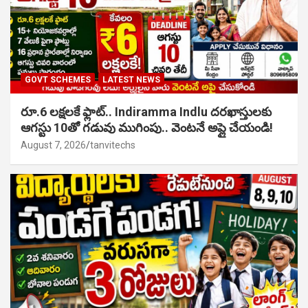
GOVT SCHEMES
LATEST NEWS
రూ.6 లక్షలకే ఫ్లాట్.. Indiramma Indlu దరఖాస్తులకు
ఆగస్టు 10తో గడువు ముగింపు.. వెంటనే అప్లై చేయండి!
August 7, 2026
tanvitechs