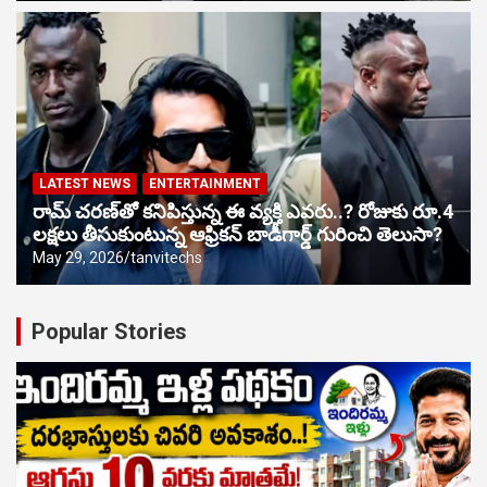
LATEST NEWS
ENTERTAINMENT
రామ్ చరణ్‌తో కనిపిస్తున్న ఈ వ్యక్తి ఎవరు..? రోజుకు రూ.4
లక్షలు తీసుకుంటున్న ఆఫ్రికన్ బాడీగార్డ్ గురించి తెలుసా?
May 29, 2026
tanvitechs
Popular Stories