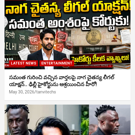
LATEST NEWS
ENTERTAINMENT
సమంత గురించి వచ్చిన వార్తలపై నాగ చైతన్య లీగల్
యాక్షన్.. ఢిల్లీ హైకోర్టును ఆశ్రయించిన హీరో!
May 30, 2026
tanvitechs