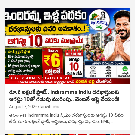
GOVT SCHEMES
LATEST NEWS
రూ.6 లక్షలకే ఫ్లాట్.. Indiramma Indlu దరఖాస్తులకు
ఆగస్టు 10తో గడువు ముగింపు.. వెంటనే అప్లై చేయండి!
August 7, 2026
tanvitechs
తెలంగాణ Indiramma Indlu స్కీమ్ దరఖాస్తులకు ఆగస్టు 10 చివరి
తేదీ. రూ.6 లక్షలకే ఫ్లాట్, అర్హతలు, దరఖాస్తు విధానం, EMD,…