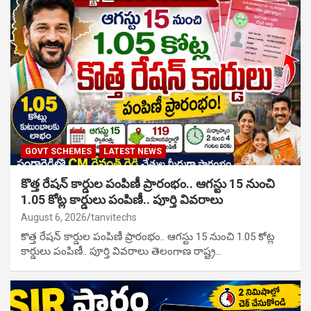
GOVT SCHEMES
LATEST NEWS
కొత్త రేషన్ కార్డుల పంపిణీ ప్రారంభం.. ఆగస్టు 15 నుంచి
1.05 కోట్ల కార్డులు పంపిణీ.. పూర్తి వివరాలు
August 6, 2026
tanvitechs
కొత్త రేషన్ కార్డుల పంపిణీ ప్రారంభం.. ఆగస్టు 15 నుంచి 1.05 కోట్ల
కార్డులు పంపిణీ.. పూర్తి వివరాలు తెలంగాణ రాష్ట్ర…