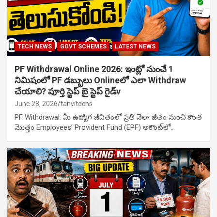
TECH NEWS
GOVT SCHEMES
LATEST NEWS
PF Withdrawal Online 2026: ఇంట్లో నుంచే 1
నిమిషంలో PF డబ్బులు Onlineలో ఎలా Withdraw
చేయాలి? పూర్తి స్టెప్ బై స్టెప్ గైడ్v
June 28, 2026
tanvitechs
PF Withdrawal: మీ ఉద్యోగ జీవితంలో ప్రతి నెలా జీతం నుంచి కొంత
మొత్తం Employees’ Provident Fund (EPF) అకౌంట్‌లో…