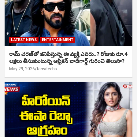
LATEST NEWS
ENTERTAINMENT
రామ్ చరణ్‌తో కనిపిస్తున్న ఈ వ్యక్తి ఎవరు..? రోజుకు రూ.4
లక్షలు తీసుకుంటున్న ఆఫ్రికన్ బాడీగార్డ్ గురించి తెలుసా?
May 29, 2026
tanvitechs