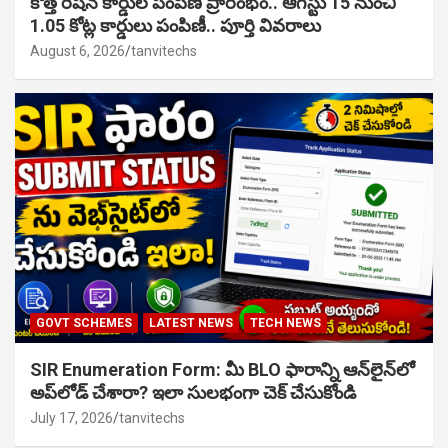
కొత్త రేషన్ కార్డుల పంపిణీ ప్రారంభం.. ఆగస్టు 15 నుంచి
1.05 కోట్ల కార్డులు పంపిణీ.. పూర్తి వివరాలు
August 6, 2026
tanvitechs
GOVT SCHEMES
LATEST NEWS
TECH NEWS
SIR Enumeration Form: మీ BLO ఫారాన్ని ఆన్‌లైన్‌లో
అప్‌లోడ్ చేశారా? ఇలా సులభంగా చెక్ చేసుకోండి
July 17, 2026
tanvitechs