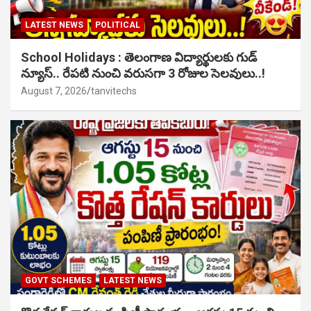
LATEST NEWS
POLITICAL
School Holidays : తెలంగాణ విద్యార్థులకు గుడ్
న్యూస్.. రేపటి నుంచి వరుసగా 3 రోజుల సెలవులు..!
August 7, 2026
tanvitechs
GOVT SCHEMES
LATEST NEWS