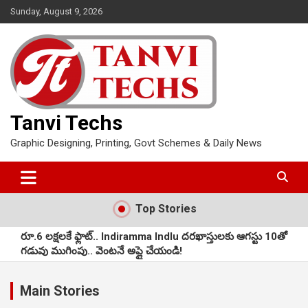
Skip
Sunday, August 9, 2026
to
content
Tanvi Techs
Graphic Designing, Printing, Govt Schemes & Daily News
Top Stories
రూ.6 లక్షలకే ఫ్లాట్.. Indiramma Indlu దరఖాస్తులకు ఆగస్టు 10తో
గడువు ముగింపు.. వెంటనే అప్లై చేయండి!
School Holidays : తెలంగాణ విద్యార్థులకు గుడ్ న్యూస్.. రేపటి నుంచి
వరుసగా 3 రోజుల సెలవులు..!
Main Stories
కొత్త రేషన్ కార్డుల పంపిణీ ప్రారంభం.. ఆగస్టు 15 నుంచి 1.05 కోట్ల