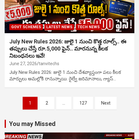
GOVT SCHEMES
LATEST NEWS
TECH NEWS
July New Rules 2026: జులై 1 నుంచి కొత్త రూల్స్.. ఈ
తప్పులు చేస్తే రూ.5,000 ఫైన్.. మారనున్న కీలక
నిబంధనలు ఇవే!
June 27, 2026
tanvitechs
July New Rules 2026: జులై 1 నుంచి దేశవ్యాప్తంగా పలు కీలక
మార్పులు అమల్లోకి రానున్నాయి. రైల్వే జరిమానాలు, గ్యాస్…
Posts
1
2
…
127
Next
pagination
You may Missed