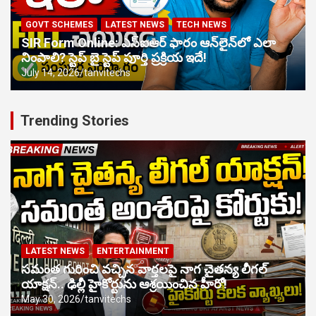
GOVT SCHEMES
LATEST NEWS
TECH NEWS
SIR Form Online: ఎస్‌ఐఆర్ ఫారం ఆన్‌లైన్‌లో ఎలా
నింపాలి? స్టెప్ బై స్టెప్ పూర్తి ప్రక్రియ ఇదే!
July 14, 2026
tanvitechs
Trending Stories
LATEST NEWS
ENTERTAINMENT
సమంత గురించి వచ్చిన వార్తలపై నాగ చైతన్య లీగల్
యాక్షన్.. ఢిల్లీ హైకోర్టును ఆశ్రయించిన హీరో!
May 30, 2026
tanvitechs