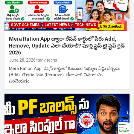
GOVT SCHEMES
LATEST NEWS
TECH NEWS
Mera Ration App ద్వారా రేషన్ కార్డులో పేరు Add,
Remove, Update ఎలా చేయాలి? పూర్తి స్టెప్ బై స్టెప్ గైడ్
2026
June 28, 2026
tanvitechs
Mera Ration App: రేషన్ కార్డులో కుటుంబ సభ్యుల పేర్లు చేర్చడం
(Add), తొలగించడం (Remove), లేదా వారి వివరాలను
సరిచేయడం…