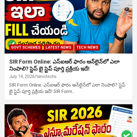
GOVT SCHEMES
LATEST NEWS
TECH NEWS
SIR Form Online: ఎస్‌ఐఆర్ ఫారం ఆన్‌లైన్‌లో ఎలా
నింపాలి? స్టెప్ బై స్టెప్ పూర్తి ప్రక్రియ ఇదే!
July 14, 2026
tanvitechs
SIR Form Online: ఎస్‌ఐఆర్ ఫారం ఆన్‌లైన్‌లో ఎలా నింపాలి? స్టెప్
బై స్టెప్ పూర్తి ప్రక్రియ ఇదే! SIR Form…