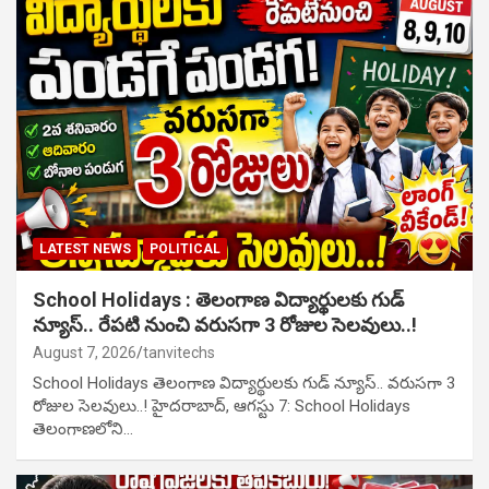
LATEST NEWS
POLITICAL
School Holidays : తెలంగాణ విద్యార్థులకు గుడ్
న్యూస్.. రేపటి నుంచి వరుసగా 3 రోజుల సెలవులు..!
August 7, 2026
tanvitechs
School Holidays తెలంగాణ విద్యార్థులకు గుడ్ న్యూస్.. వరుసగా 3
రోజుల సెలవులు..! హైదరాబాద్, ఆగస్టు 7: School Holidays
తెలంగాణలోని…