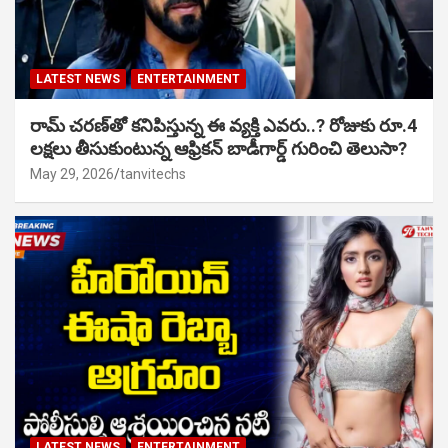
LATEST NEWS
ENTERTAINMENT
రామ్ చరణ్‌తో కనిపిస్తున్న ఈ వ్యక్తి ఎవరు..? రోజుకు రూ.4
లక్షలు తీసుకుంటున్న ఆఫ్రికన్ బాడీగార్డ్ గురించి తెలుసా?
May 29, 2026
tanvitechs
LATEST NEWS
ENTERTAINMENT