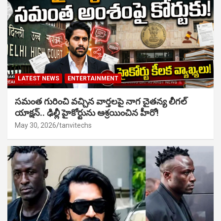
LATEST NEWS
ENTERTAINMENT
సమంత గురించి వచ్చిన వార్తలపై నాగ చైతన్య లీగల్
యాక్షన్.. ఢిల్లీ హైకోర్టును ఆశ్రయించిన హీరో!
May 30, 2026
tanvitechs