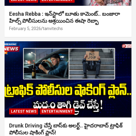
Eesha Rebba : ఇన్‌స్టాలో బూతు కామెంట్.. బంజారా
హిల్స్ పోలీసులను ఆశ్రయించిన ఈషా రెబ్బా
February 5, 2026
tanvitechs
LATEST NEWS
ENTERTAINMENT
Drunk Driving చేస్తే బాస్‌కు అలర్ట్.. హైదరాబాద్ ట్రాఫిక్
పోలీసుల షాకింగ్ ప్లాన్!