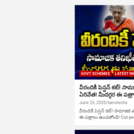
GOVT SCHEMES
LATEST N
వీరందికీ పెన్షన్ కట్! స
ఏరివేత! మీదగ్గర ఈ పత్ర
June 25, 2025
tanvitechs
వీరందికీ పెన్షన్ కట్! సామాజిక
ఈ పత్రాలు ఉంచుకోండి! Cut pe