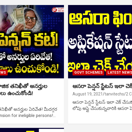
EWS
GOVT SCHEMES
LATEST NEW
ామాజిక తనిఖీతో అనర్హుల
ఆసరా పెన్షన్ స్టేటస్ ఇలా చెక
ాలు ఉంచుకోండి!
August 19, 2021
tanvitechs
2 
ఆసరా పెన్షన్ స్టేటస్ ఇలా చెక్ చేస
లోపు అప్లై చేసుకున్నవారికి ఆసరా ప
 తనిఖీతో అనర్హుల ఏరివేత! మీదగ్గర
nsion for ineligible persons!…