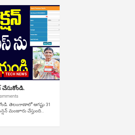
S
TECH NEWS
్ చేసుకోండి.
Comments
ుకోండి. తెలంగాణాలో ఆగష్టు 31
ెన్షన్ మంజూరు చేస్తుంది…