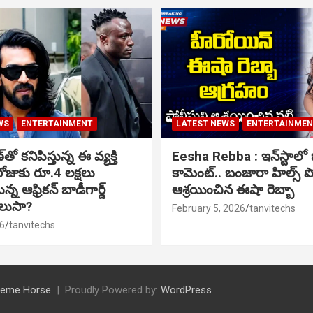
WS
ENTERTAINMENT
LATEST NEWS
ENTERTAINME
ో కనిపిస్తున్న ఈ వ్యక్తి
Eesha Rebba : ఇన్‌స్టాల
ోజుకు రూ.4 లక్షలు
కామెంట్.. బంజారా హిల్స్ 
్న ఆఫ్రికన్ బాడీగార్డ్
ఆశ్రయించిన ఈషా రెబ్బా
ెలుసా?
February 5, 2026
tanvitechs
6
tanvitechs
eme Horse
Proudly Powered by:
WordPress