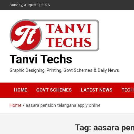
Skip
Sunday, August 9, 2026
to
content
Tanvi Techs
Graphic Designing, Printing, Govt Schemes & Daily News
HOME
GOVT SCHEMES
LATEST NEWS
TECH
Home
aasara pension telangana apply online
Tag:
aasara pen