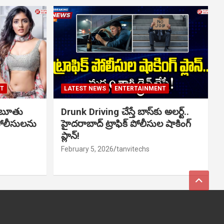
NT
LATEST NEWS
ENTERTAINMENT
ో బూతు
Drunk Driving చేస్తే బాస్‌కు అలర్ట్..
పోలీసులను
హైదరాబాద్ ట్రాఫిక్ పోలీసుల షాకింగ్
ప్లాన్!
February 5, 2026
tanvitechs