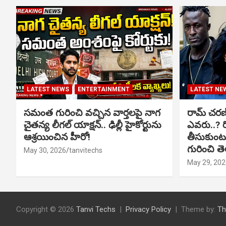
LATEST NEWS
ENTERTAINMENT
LATEST NE
సమంత గురించి వచ్చిన వార్తలపై నాగ
రామ్ చరణ్‌త
చైతన్య లీగల్ యాక్షన్.. ఢిల్లీ హైకోర్టును
ఎవరు..? ర
ఆశ్రయించిన హీరో!
తీసుకుంటున
గురించి త
May 30, 2026
tanvitechs
May 29, 202
Copyright © 2026
Tanvi Techs
Privacy Policy
Theme by:
Th