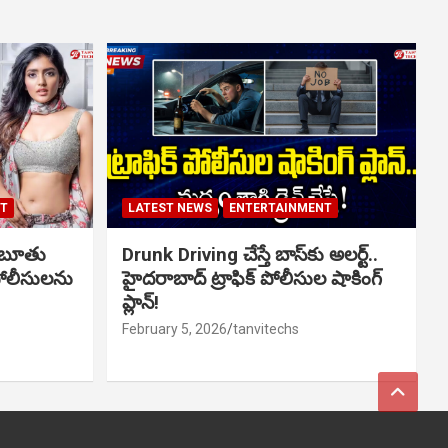
NT
LATEST NEWS
ENTERTAINMENT
ో బూతు
Drunk Driving చేస్తే బాస్‌కు అలర్ట్..
పోలీసులను
హైదరాబాద్ ట్రాఫిక్ పోలీసుల షాకింగ్
ప్లాన్!
February 5, 2026
tanvitechs