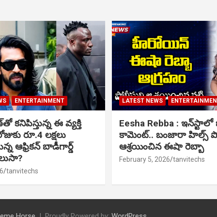
WS
ENTERTAINMENT
LATEST NEWS
ENTERTAINME
ో కనిపిస్తున్న ఈ వ్యక్తి
Eesha Rebba : ఇన్‌స్టాల
ోజుకు రూ.4 లక్షలు
కామెంట్.. బంజారా హిల్స్ 
్న ఆఫ్రికన్ బాడీగార్డ్
ఆశ్రయించిన ఈషా రెబ్బా
ెలుసా?
February 5, 2026
tanvitechs
6
tanvitechs
eme Horse
Proudly Powered by:
WordPress