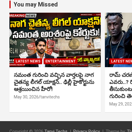
You may Missed
LATEST NEWS
ENTERTAINMENT
LATEST NE
సమంత గురించి వచ్చిన వార్తలపై నాగ
రామ్ చరణ్‌త
చైతన్య లీగల్ యాక్షన్.. ఢిల్లీ హైకోర్టును
ఎవరు..? ర
ఆశ్రయించిన హీరో!
తీసుకుంటున
గురించి త
May 30, 2026
tanvitechs
May 29, 202
Copyright © 2026
Tanvi Techs
Privacy Policy
Theme by:
Th