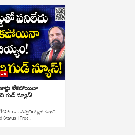
EWS
 కార్డు లేకపోయినా
ి గుడ్ న్యూస్!
డు లేకపోయినా సన్నబియ్యం! ఉగాది
rd Status | Free…