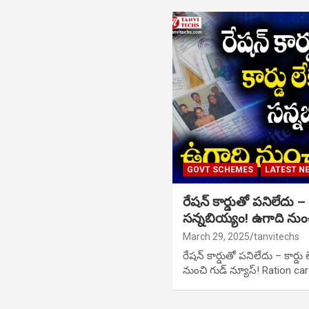
GOVT SCHEMES
LATEST N
రేషన్ కార్డుతో పనిలేదు –
సన్నబియ్యం! ఉగాది నుంచ
March 29, 2025
tanvitechs
రేషన్ కార్డుతో పనిలేదు – కార్
నుంచి గుడ్ న్యూస్! Ration ca