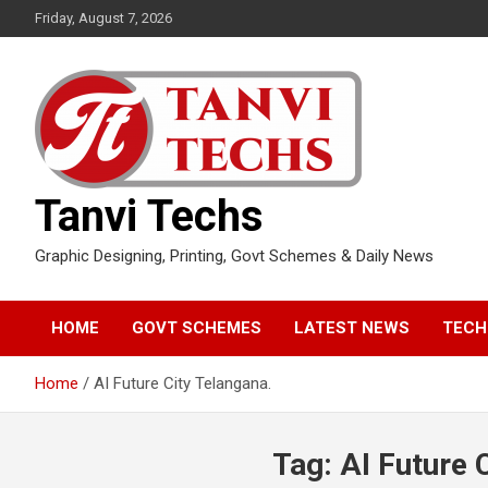
Skip
Friday, August 7, 2026
to
content
Tanvi Techs
Graphic Designing, Printing, Govt Schemes & Daily News
HOME
GOVT SCHEMES
LATEST NEWS
TECH
Home
AI Future City Telangana.
Tag:
AI Future 