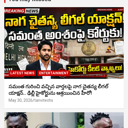
LATEST NEWS
ENTERTAINMENT
సమంత గురించి వచ్చిన వార్తలపై నాగ చైతన్య లీగల్
యాక్షన్.. ఢిల్లీ హైకోర్టును ఆశ్రయించిన హీరో!
May 30, 2026
tanvitechs