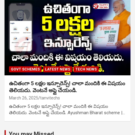
GOVT SCHEMES
LATEST NEWS
TECH NEWS
ఉచితంగా 5 లక్షల ఇన్సూరెన్స్! చాలా మందికి ఈ విషయం
తెలియదు. వెంటనే అప్లై చేయండి.
March 26, 2025
tanvitechs
ఉచితంగా 5 లక్షల ఇన్సూరెన్స్! చాలా మందికి ఈ విషయం
తెలియదు. వెంటనే అప్లై చేయండి. Ayushman Bharat scheme |…
You may Missed