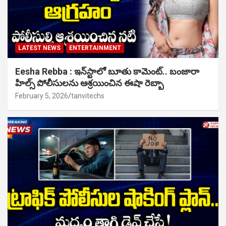
LATEST NEWS
ENTERTAINMENT
Eesha Rebba : ఇన్‌స్టాలో బూతు కామెంట్.. బంజారా
హిల్స్ పోలీసులను ఆశ్రయించిన ఈషా రెబ్బా
February 5, 2026
tanvitechs