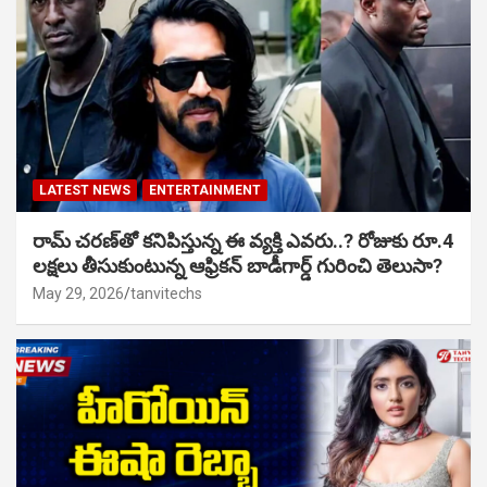
LATEST NEWS
ENTERTAINMENT
రామ్ చరణ్‌తో కనిపిస్తున్న ఈ వ్యక్తి ఎవరు..? రోజుకు రూ.4
లక్షలు తీసుకుంటున్న ఆఫ్రికన్ బాడీగార్డ్ గురించి తెలుసా?
May 29, 2026
tanvitechs