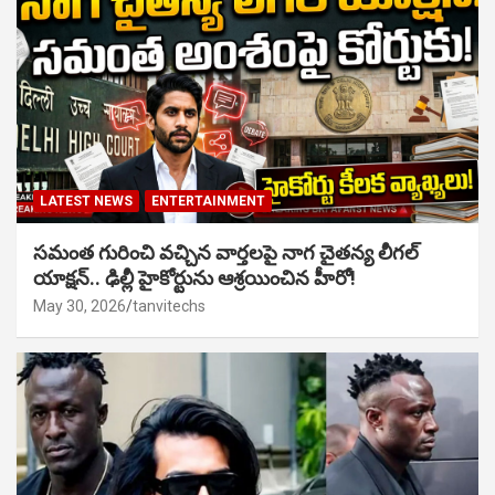
LATEST NEWS
ENTERTAINMENT
సమంత గురించి వచ్చిన వార్తలపై నాగ చైతన్య లీగల్
యాక్షన్.. ఢిల్లీ హైకోర్టును ఆశ్రయించిన హీరో!
May 30, 2026
tanvitechs