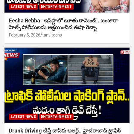
LATEST NEWS
ENTERTAINMENT
Eesha Rebba : ఇన్‌స్టాలో బూతు కామెంట్.. బంజారా
హిల్స్ పోలీసులను ఆశ్రయించిన ఈషా రెబ్బా
February 5, 2026
tanvitechs
LATEST NEWS
ENTERTAINMENT
Drunk Driving చేస్తే బాస్‌కు అలర్ట్.. హైదరాబాద్ ట్రాఫిక్