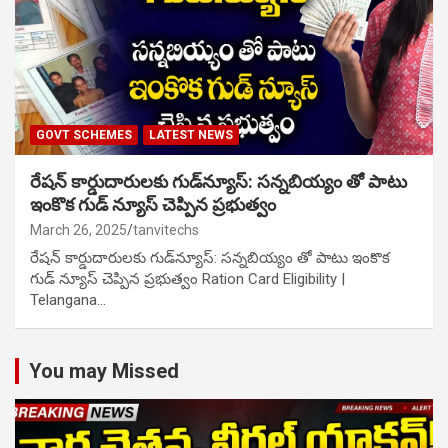
GOVT SCHEMES
LATEST NEWS
రేషన్ కార్డుదారులకు గుడ్‌న్యూస్: సన్నబియ్యం తో పాటు
ఇంకొక గుడ్ న్యూస్ చెప్పిన ప్రభుత్వం
March 26, 2025
tanvitechs
రేషన్ కార్డుదారులకు గుడ్‌న్యూస్: సన్నబియ్యం తో పాటు ఇంకొక
గుడ్ న్యూస్ చెప్పిన ప్రభుత్వం Ration Card Eligibility |
Telangana…
You may Missed