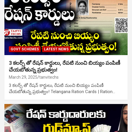
GOVT SCHEMES
LATEST NEWS
3 కలర్స్ తో రేషన్ కార్డులు, రేపటి నుంచి బియ్యం పంపిణీ
చేయబోతున్న ప్రభుత్వం!
March 29, 2025
tanvitechs
3 కలర్స్ తో రేషన్ కార్డులు, రేపటి నుంచి బియ్యం పంపిణీ
చేయబోతున్న ప్రభుత్వం! Telangana Ration Cards | Ration…