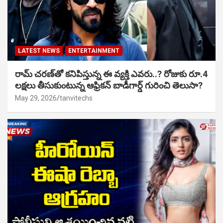
LATEST NEWS
ENTERTAINMENT
రామ్ చరణ్‌తో కనిపిస్తున్న ఈ వ్యక్తి ఎవరు..? రోజుకు రూ.4
లక్షలు తీసుకుంటున్న ఆఫ్రికన్ బాడీగార్డ్ గురించి తెలుసా?
May 29, 2026
tanvitechs