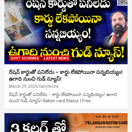
GOVT SCHEMES
LATEST NEWS
రేషన్ కార్డుతో పనిలేదు – కార్డు లేకపోయినా సన్నబియ్యం!
ఉగాది నుంచి గుడ్ న్యూస్!
March 29, 2025
tanvitechs
రేషన్ కార్డుతో పనిలేదు – కార్డు లేకపోయినా సన్నబియ్యం! ఉగాది
నుంచి గుడ్ న్యూస్! Ration card Status | Free…