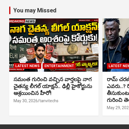
You may Missed
LATEST NEWS
ENTERTAINMENT
LATEST NE
సమంత గురించి వచ్చిన వార్తలపై నాగ
రామ్ చరణ్‌త
చైతన్య లీగల్ యాక్షన్.. ఢిల్లీ హైకోర్టును
ఎవరు..? ర
ఆశ్రయించిన హీరో!
తీసుకుంటున
గురించి త
May 30, 2026
tanvitechs
May 29, 202