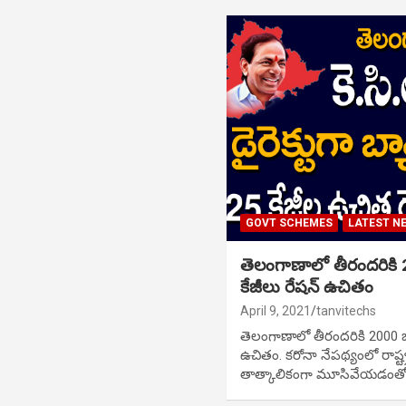
GOVT SCHEMES
LATEST N
తెలంగాణాలో తీరందరికి 
కేజీలు రేషన్ ఉచితం
April 9, 2021
tanvitechs
తెలంగాణాలో తీరందరికి 2000 బ్
ఉచితం. కరోనా నేపథ్యంలో రాష్ట
తాత్కాలికంగా మూసివేయడంతో 