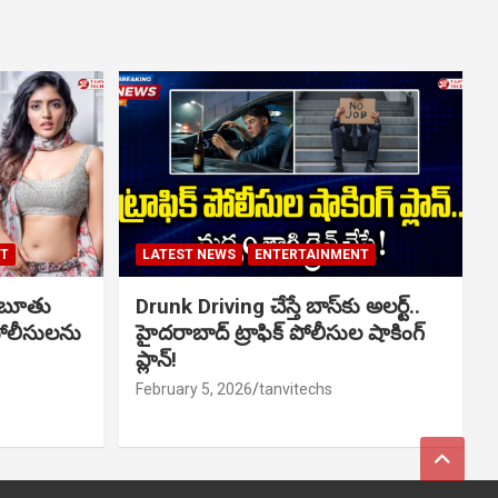
NT
LATEST NEWS
ENTERTAINMENT
ో బూతు
Drunk Driving చేస్తే బాస్‌కు అలర్ట్..
పోలీసులను
హైదరాబాద్ ట్రాఫిక్ పోలీసుల షాకింగ్
ప్లాన్!
February 5, 2026
tanvitechs