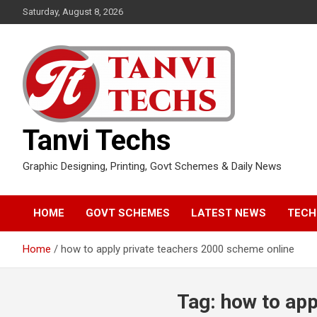
Skip
Saturday, August 8, 2026
to
content
Tanvi Techs
Graphic Designing, Printing, Govt Schemes & Daily News
HOME
GOVT SCHEMES
LATEST NEWS
TECH
Home
how to apply private teachers 2000 scheme online
Tag:
how to app