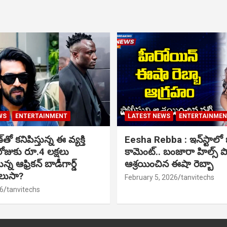
WS
ENTERTAINMENT
LATEST NEWS
ENTERTAINME
ో కనిపిస్తున్న ఈ వ్యక్తి
Eesha Rebba : ఇన్‌స్టాల
ోజుకు రూ.4 లక్షలు
కామెంట్.. బంజారా హిల్స్ 
్న ఆఫ్రికన్ బాడీగార్డ్
ఆశ్రయించిన ఈషా రెబ్బా
ెలుసా?
February 5, 2026
tanvitechs
6
tanvitechs