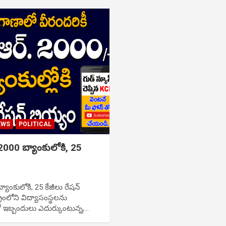
EWS
POLITICAL
2000 బ్యాంకులోకి, 25
యాంకులోకి, 25 కేజీలు రేషన్
్రంలోని విద్యాసంస్థలను
ఇబ్బందులు ఎదుర్కుంటున్న,…