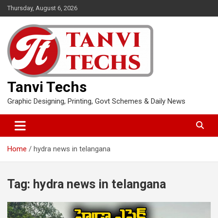
Skip
Thursday, August 6, 2026
to
content
Tanvi Techs
Graphic Designing, Printing, Govt Schemes & Daily News
Home
hydra news in telangana
Tag:
hydra news in telangana