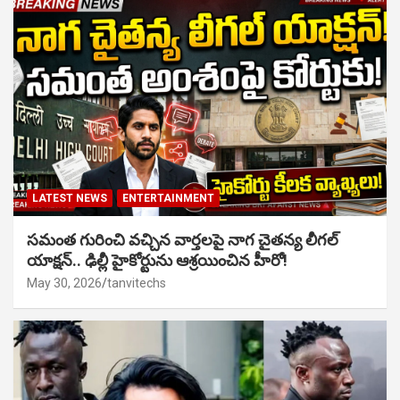
LATEST NEWS
ENTERTAINMENT
సమంత గురించి వచ్చిన వార్తలపై నాగ చైతన్య లీగల్
యాక్షన్.. ఢిల్లీ హైకోర్టును ఆశ్రయించిన హీరో!
May 30, 2026
tanvitechs