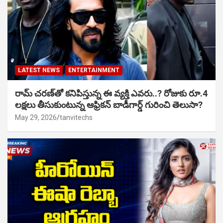
LATEST NEWS
ENTERTAINMENT
రామ్ చరణ్‌తో కనిపిస్తున్న ఈ వ్యక్తి ఎవరు..? రోజుకు రూ.4
లక్షలు తీసుకుంటున్న ఆఫ్రికన్ బాడీగార్డ్ గురించి తెలుసా?
May 29, 2026
tanvitechs