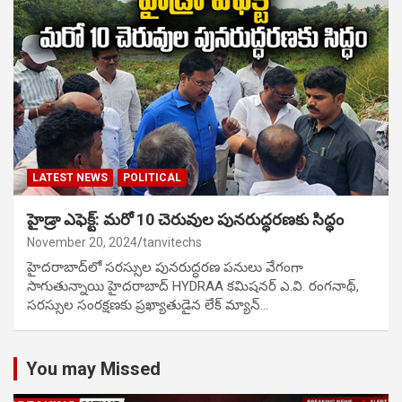
LATEST NEWS
POLITICAL
హైడ్రా ఎఫెక్ట్: మరో 10 చెరువుల పునరుద్ధరణకు సిద్ధం
November 20, 2024
tanvitechs
హైదరాబాద్‌లో సరస్సుల పునరుద్ధరణ పనులు వేగంగా
సాగుతున్నాయి హైదరాబాద్ HYDRAA కమిషనర్ ఎ.వి. రంగనాథ్,
సరస్సుల సంరక్షణకు ప్రఖ్యాతుడైన లేక్ మ్యాన్…
You may Missed