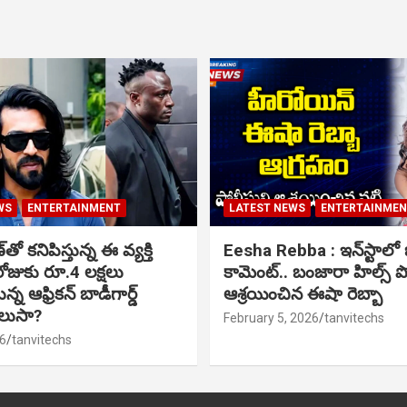
WS
ENTERTAINMENT
LATEST NEWS
ENTERTAINME
ో కనిపిస్తున్న ఈ వ్యక్తి
Eesha Rebba : ఇన్‌స్టాల
ోజుకు రూ.4 లక్షలు
కామెంట్.. బంజారా హిల్స్ 
్న ఆఫ్రికన్ బాడీగార్డ్
ఆశ్రయించిన ఈషా రెబ్బా
ెలుసా?
February 5, 2026
tanvitechs
6
tanvitechs