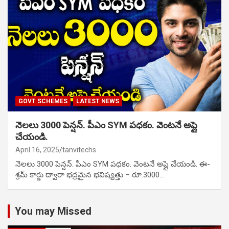
GOVT SCHEMES
LATEST NEWS
నెలలు 3000 పెన్షన్. పీఎం SYM పధకం. వెంటనే అప్లై
చేయండి.
April 16, 2025
tanvitechs
నెలలు 3000 పెన్షన్. పీఎం SYM పధకం. వెంటనే అప్లై చేయండి. ఈ-
శ్రమ్ కార్డు ద్వారా భద్రమైన భవిష్యత్తు – రూ.3000…
You may Missed