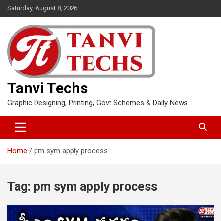
Skip
Saturday, August 8, 2026
to
content
Tanvi Techs
Graphic Designing, Printing, Govt Schemes & Daily News
Home
pm sym apply process
Tag:
pm sym apply process