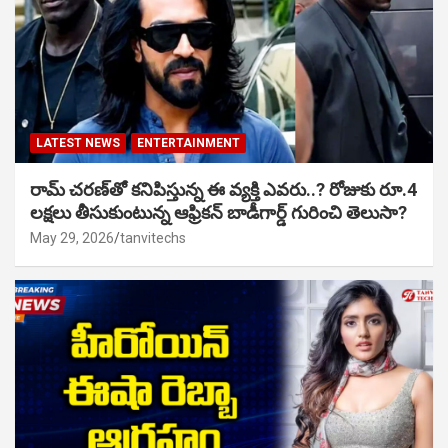
LATEST NEWS
ENTERTAINMENT
రామ్ చరణ్‌తో కనిపిస్తున్న ఈ వ్యక్తి ఎవరు..? రోజుకు రూ.4
లక్షలు తీసుకుంటున్న ఆఫ్రికన్ బాడీగార్డ్ గురించి తెలుసా?
May 29, 2026
tanvitechs