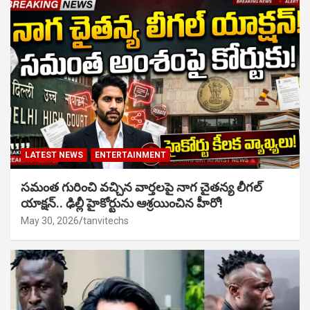
LATEST NEWS
ENTERTAINMENT
సమంత గురించి వచ్చిన వార్తలపై నాగ చైతన్య లీగల్
యాక్షన్.. ఢిల్లీ హైకోర్టును ఆశ్రయించిన హీరో!
May 30, 2026
tanvitechs