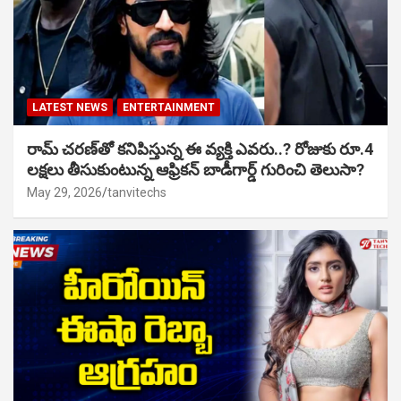
LATEST NEWS
ENTERTAINMENT
రామ్ చరణ్‌తో కనిపిస్తున్న ఈ వ్యక్తి ఎవరు..? రోజుకు రూ.4
లక్షలు తీసుకుంటున్న ఆఫ్రికన్ బాడీగార్డ్ గురించి తెలుసా?
May 29, 2026
tanvitechs