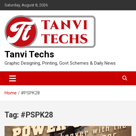
Skip
Saturday, August 8, 2026
to
content
Tanvi Techs
Graphic Designing, Printing, Govt Schemes & Daily News
Home
#PSPK28
Tag:
#PSPK28