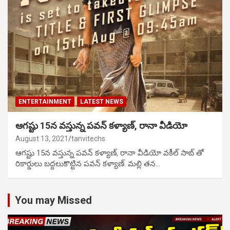
ENTERTAINMENT
LATEST NEWS
ఆగష్టు 15న వస్తున్న పవన్ కళ్యాణ్, రానా వీడియో
August 13, 2021
tanvitechs
ఆగష్టు 15న వస్తున్న పవన్ కళ్యాణ్, రానా వీడియో వకీల్ సాబ్ తో
రికార్డులు బద్దలుకొట్టిన పవన్ కళ్యాణ్. మల్లి తన…
You may Missed