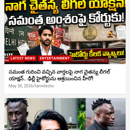
LATEST NEWS
ENTERTAINMENT
సమంత గురించి వచ్చిన వార్తలపై నాగ చైతన్య లీగల్
యాక్షన్.. ఢిల్లీ హైకోర్టును ఆశ్రయించిన హీరో!
May 30, 2026
tanvitechs