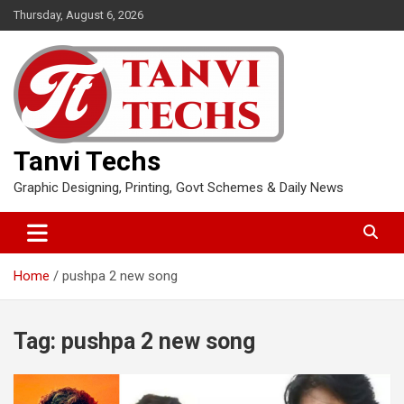
Skip
Thursday, August 6, 2026
to
content
Tanvi Techs
Graphic Designing, Printing, Govt Schemes & Daily News
Home
pushpa 2 new song
Tag:
pushpa 2 new song