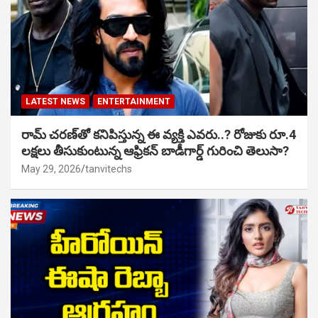
LATEST NEWS
ENTERTAINMENT
రామ్ చరణ్‌తో కనిపిస్తున్న ఈ వ్యక్తి ఎవరు..? రోజుకు రూ.4
లక్షలు తీసుకుంటున్న ఆఫ్రికన్ బాడీగార్డ్ గురించి తెలుసా?
May 29, 2026
tanvitechs