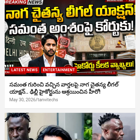
LATEST NEWS
ENTERTAINMENT
సమంత గురించి వచ్చిన వార్తలపై నాగ చైతన్య లీగల్
యాక్షన్.. ఢిల్లీ హైకోర్టును ఆశ్రయించిన హీరో!
May 30, 2026
tanvitechs