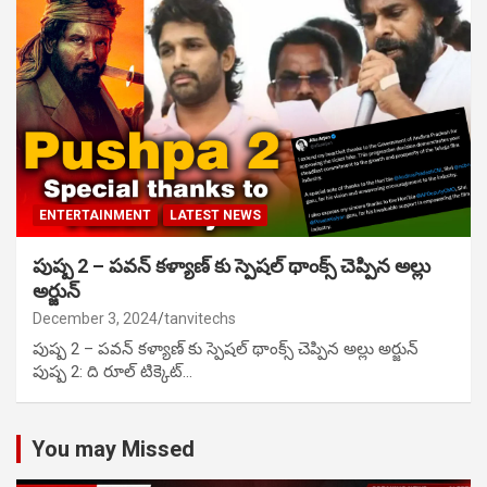
ENTERTAINMENT
LATEST NEWS
పుష్ప 2 – పవన్ కళ్యాణ్ కు స్పెషల్ థాంక్స్ చెప్పిన అల్లు
అర్జున్
December 3, 2024
tanvitechs
పుష్ప 2 – పవన్ కళ్యాణ్ కు స్పెషల్ థాంక్స్ చెప్పిన అల్లు అర్జున్
పుష్ప 2: ది రూల్ టిక్కెట్…
You may Missed