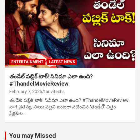
ENTERTAINMENT
LATEST NEWS
తండేల్ పబ్లిక్ టాక్! సినిమా ఎలా ఉంది?
#ThandelMovieReview
February 7, 2025
tanvitechs
తండేల్ పబ్లిక్ టాక్! సినిమా ఎలా ఉంది? #ThandelMovieReview
నాగ చైతన్య, సాయి పల్లవి జంటగా నటించిన ‘తండేల్’ చిత్రం
ప్రేక్షకుల…
You may Missed