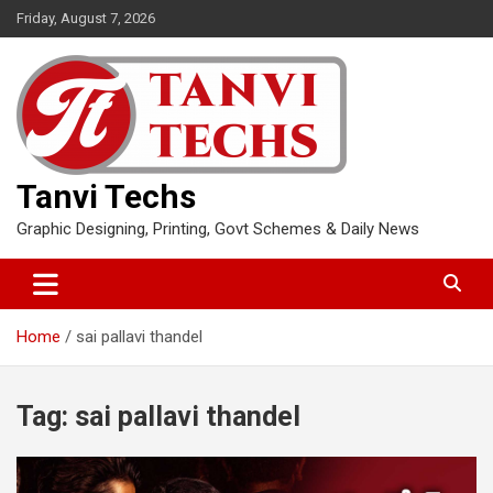
Skip
Friday, August 7, 2026
to
content
Tanvi Techs
Graphic Designing, Printing, Govt Schemes & Daily News
Home
sai pallavi thandel
Tag:
sai pallavi thandel