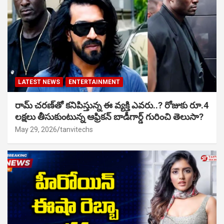
LATEST NEWS
ENTERTAINMENT
రామ్ చరణ్‌తో కనిపిస్తున్న ఈ వ్యక్తి ఎవరు..? రోజుకు రూ.4
లక్షలు తీసుకుంటున్న ఆఫ్రికన్ బాడీగార్డ్ గురించి తెలుసా?
May 29, 2026
tanvitechs