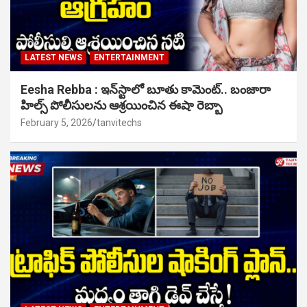
LATEST NEWS
ENTERTAINMENT
Eesha Rebba : ఇన్‌స్టాలో బూతు కామెంట్.. బంజారా
హిల్స్ పోలీసులను ఆశ్రయించిన ఈషా రెబ్బా
February 5, 2026
tanvitechs