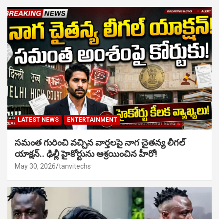
LATEST NEWS
ENTERTAINMENT
సమంత గురించి వచ్చిన వార్తలపై నాగ చైతన్య లీగల్
యాక్షన్.. ఢిల్లీ హైకోర్టును ఆశ్రయించిన హీరో!
May 30, 2026
tanvitechs