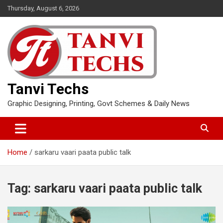
Skip
Thursday, August 6, 2026
to
content
Tanvi Techs
Graphic Designing, Printing, Govt Schemes & Daily News
Home
sarkaru vaari paata public talk
Tag:
sarkaru vaari paata public talk