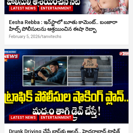
LATEST NEWS
ENTERTAINMENT
Eesha Rebba : ఇన్‌స్టాలో బూతు కామెంట్.. బంజారా
హిల్స్ పోలీసులను ఆశ్రయించిన ఈషా రెబ్బా
February 5, 2026
tanvitechs
LATEST NEWS
ENTERTAINMENT
Drunk Driving చేస్తే బాస్‌కు అలర్ట్.. హైదరాబాద్ ట్రాఫిక్