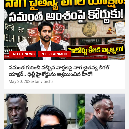
LATEST NEWS
ENTERTAINMENT
సమంత గురించి వచ్చిన వార్తలపై నాగ చైతన్య లీగల్
యాక్షన్.. ఢిల్లీ హైకోర్టును ఆశ్రయించిన హీరో!
May 30, 2026
tanvitechs