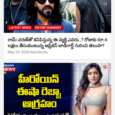
LATEST NEWS
ENTERTAINMENT
రామ్ చరణ్‌తో కనిపిస్తున్న ఈ వ్యక్తి ఎవరు..? రోజుకు రూ.4
లక్షలు తీసుకుంటున్న ఆఫ్రికన్ బాడీగార్డ్ గురించి తెలుసా?
May 29, 2026
tanvitechs