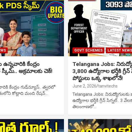
EWS
GOVT SCHEMES
LATEST NEW
 ఉన్నవారికి కేంద్రం
Telangana Jobs: నిరుద్యోగ
త స్కీమ్.. అక్రమాలకు చెక్!
3,800 ఉద్యోగాల భర్తీకి గ్రీన్
పోస్టులు ఒక్క శాఖలోనే!
June 2, 2026
tanvitechs
రికి కేంద్రం గుడ్‌న్యూస్.. త్వరలో
దేశంలోని కోట్లాది మంది రేషన్…
Telangana Jobs: నిరుద్యోగులకు భా
ఉద్యోగాల భర్తీకి గ్రీన్ సిగ్నల్.. 3 
తెలంగాణలో…