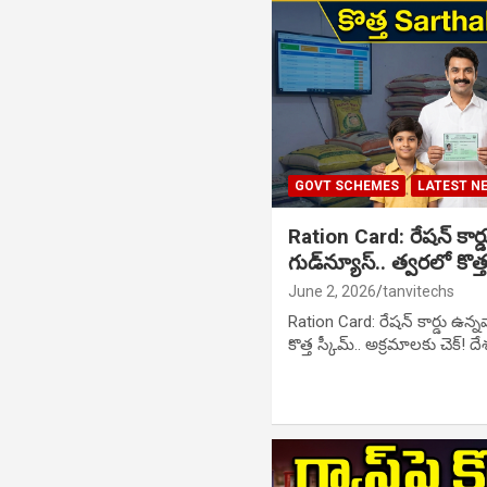
GOVT SCHEMES
LATEST N
Ration Card: రేషన్ కార్డు
గుడ్‌న్యూస్.. త్వరలో కొత్
June 2, 2026
tanvitechs
Ration Card: రేషన్ కార్డు ఉన్నవా
కొత్త స్కీమ్.. అక్రమాలకు చెక్! 