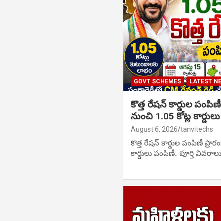
GOVT SCHEMES
LATEST N
కొత్త రేషన్ కార్డుల పంపిణ
నుంచి 1.05 కోట్ల కార్డుల
August 6, 2026
tanvitechs
కొత్త రేషన్ కార్డుల పంపిణీ ప్రా
కార్డులు పంపిణీ.. పూర్తి వివరా