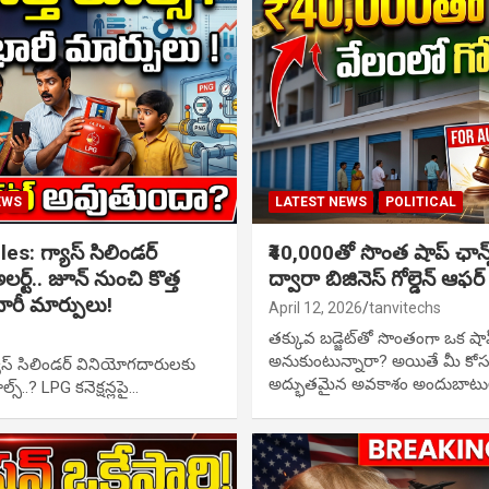
EWS
LATEST NEWS
POLITICAL
s: గ్యాస్ సిలిండర్
₹40,000తో సొంత షాప్ ఛాన
్ట్.. జూన్ నుంచి కొత్త
ద్వారా బిజినెస్ గోల్డెన్ ఆఫర్
 భారీ మార్పులు!
April 12, 2026
tanvitechs
తక్కువ బడ్జెట్‌తో సొంతంగా ఒక షా
అనుకుంటున్నారా? అయితే మీ కో
ాస్ సిలిండర్ వినియోగదారులకు
అద్భుతమైన అవకాశం అందుబాటులోక
ల్స్..? LPG కనెక్షన్లపై…