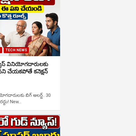
S
TECH NEWS
ాస్ వినియోగదారులకు
 పని చేయకపోతే కనెక్షన్
ోగదారులకు బిగ్ అలర్ట్.. 30
 రద్దు! New…