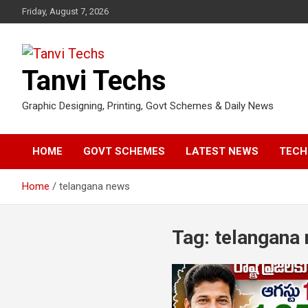
Skip
Friday, August 7, 2026
to
content
Tanvi Techs
Graphic Designing, Printing, Govt Schemes & Daily News
HOME
GOVT SCHEMES
LATEST NEWS
TECH
Home
telangana news
Tag:
telangana