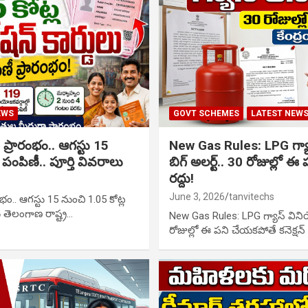
EWS
GOVT SCHEMES
LATEST NEW
ీ ప్రారంభం.. ఆగస్టు 15
New Gas Rules: LPG గ్య
ు పంపిణీ.. పూర్తి వివరాలు
బిగ్ అలర్ట్.. 30 రోజుల్లో ఈ
రద్దు!
June 3, 2026
tanvitechs
రంభం.. ఆగస్టు 15 నుంచి 1.05 కోట్ల
లు తెలంగాణ రాష్ట్ర…
New Gas Rules: LPG గ్యాస్ వినియ
రోజుల్లో ఈ పని చేయకపోతే కనెక్షన్