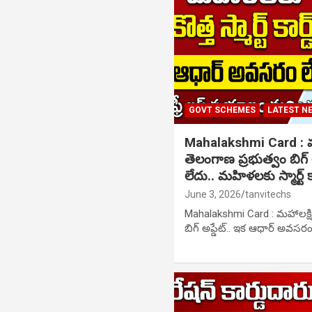
GOVT SCHEMES
LATEST N
Mahalakshmi Card : మహ
తెలంగాణ ప్రభుత్వం బిగ్
లేదు.. మహిళలకు స్మార్ట్ క
June 3, 2026
tanvitechs
Mahalakshmi Card : మహాలక్ష్
బిగ్ అప్డేట్.. ఇక ఆధార్ అవసరం 