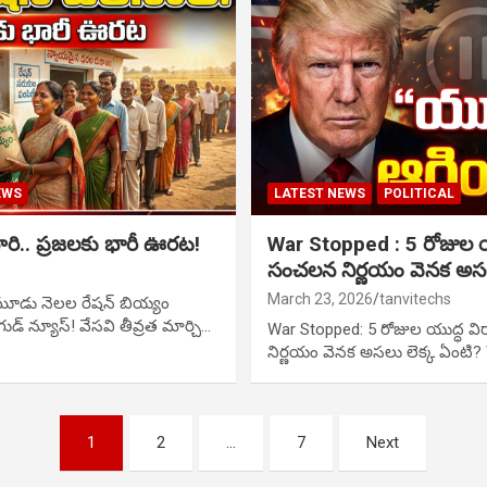
EWS
LATEST NEWS
POLITICAL
రి.. ప్రజలకు భారీ ఊరట!
War Stopped : 5 రోజుల య
సంచలన నిర్ణయం వెనక అసల
March 23, 2026
tanvitechs
మూడు నెలల రేషన్ బియ్యం
గుడ్ న్యూస్! వేసవి తీవ్రత మార్చి…
War Stopped: 5 రోజుల యుద్ధ వ
నిర్ణయం వెనక అసలు లెక్క ఏంటి
1
2
…
7
Next