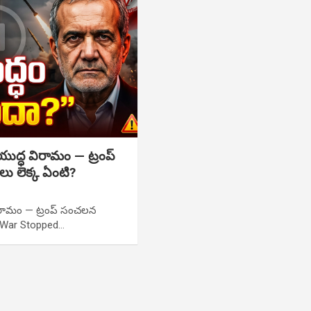
ుద్ధ విరామం — ట్రంప్
ు లెక్క ఏంటి?
ిరామం — ట్రంప్ సంచలన
? War Stopped…