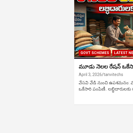
GOVT SCHEMES
LATEST N
మూడు నెలల రేషన్ ఒకేసా
April 3, 2026
tanvitechs
వేసవి వేడి నుంచి ఉపశమనం: 
ఒకేసారి పంపిణీ.. లబ్ధిదారులకు 
Posts
pagination