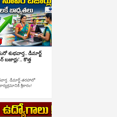
S
శుభవార్త.. డీమార్ట్
బజార్లు’.. కొత్త
్త.. డీమార్ట్ తరహాలో
ార్యక్రమానికి శ్రీకారం!