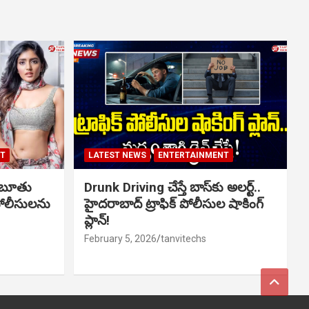
NT
LATEST NEWS
ENTERTAINMENT
ో బూతు
Drunk Driving చేస్తే బాస్‌కు అలర్ట్..
పోలీసులను
హైదరాబాద్ ట్రాఫిక్ పోలీసుల షాకింగ్
ప్లాన్!
February 5, 2026
tanvitechs