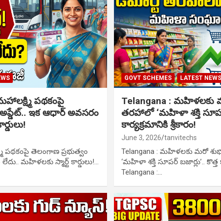
EWS
GOVT SCHEMES
LATEST NEW
ాలక్ష్మి పథకంపై
Telangana : మహిళలకు మరో 
 అప్డేట్.. ఇక ఆధార్ అవసరం
తరహాలో ‘మహిళా శక్తి సూపర్ 
ార్డులు!
కార్యక్రమానికి శ్రీకారం!
June 3, 2026
tanvitechs
మి పథకంపై తెలంగాణ ప్రభుత్వం
Telangana : మహిళలకు మరో శుభవార
లేదు.. మహిళలకు స్మార్ట్ కార్డులు!…
‘మహిళా శక్తి సూపర్ బజార్లు’.. కొత్త క
Telangana :…