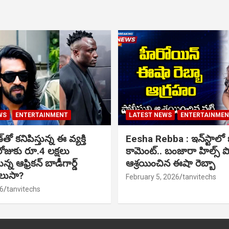
WS
ENTERTAINMENT
LATEST NEWS
ENTERTAINME
ో కనిపిస్తున్న ఈ వ్యక్తి
Eesha Rebba : ఇన్‌స్టాల
ోజుకు రూ.4 లక్షలు
కామెంట్.. బంజారా హిల్స్ 
్న ఆఫ్రికన్ బాడీగార్డ్
ఆశ్రయించిన ఈషా రెబ్బా
ెలుసా?
February 5, 2026
tanvitechs
6
tanvitechs