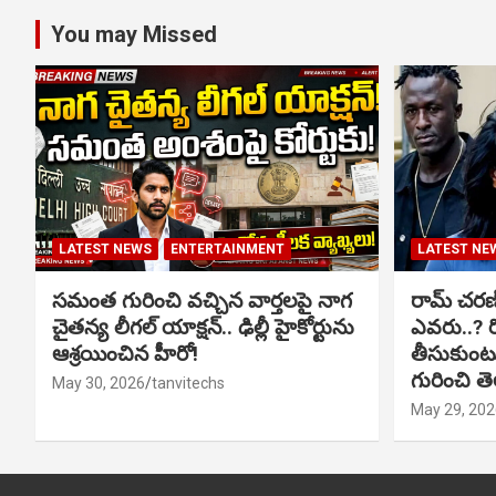
You may Missed
LATEST NEWS
ENTERTAINMENT
LATEST NE
సమంత గురించి వచ్చిన వార్తలపై నాగ
రామ్ చరణ్‌త
చైతన్య లీగల్ యాక్షన్.. ఢిల్లీ హైకోర్టును
ఎవరు..? ర
ఆశ్రయించిన హీరో!
తీసుకుంటున
గురించి త
May 30, 2026
tanvitechs
May 29, 202