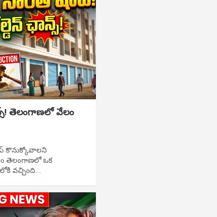
్స్! తెలంగాణలో వేలం
ప్ కొనుక్కోవాలని
సం తెలంగాణలో ఒక
ి వచ్చింది.…