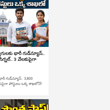
S
ులకు భారీ గుడ్‌న్యూస్..
 సిగ్నల్.. 3 వేలకుపైగా
రీ గుడ్‌న్యూస్.. 3,800
వేలకుపైగా పోస్టులు ఒక్క శాఖలోనే!