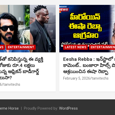
WS
ENTERTAINMENT
LATEST NEWS
ENTERTAINME
ో కనిపిస్తున్న ఈ వ్యక్తి
Eesha Rebba : ఇన్‌స్టాల
ోజుకు రూ.4 లక్షలు
కామెంట్.. బంజారా హిల్స్ 
్న ఆఫ్రికన్ బాడీగార్డ్
ఆశ్రయించిన ఈషా రెబ్బా
ెలుసా?
February 5, 2026
tanvitechs
6
tanvitechs
eme Horse
Proudly Powered by:
WordPress