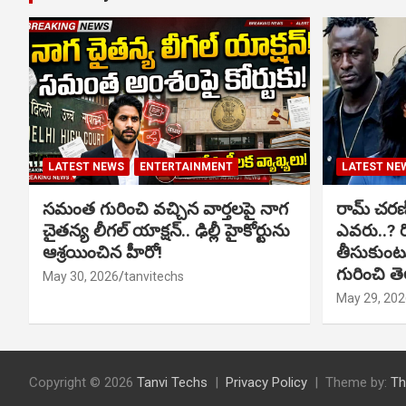
LATEST NEWS
ENTERTAINMENT
LATEST NE
సమంత గురించి వచ్చిన వార్తలపై నాగ
రామ్ చరణ్‌త
చైతన్య లీగల్ యాక్షన్.. ఢిల్లీ హైకోర్టును
ఎవరు..? ర
ఆశ్రయించిన హీరో!
తీసుకుంటున
గురించి త
May 30, 2026
tanvitechs
May 29, 202
Copyright © 2026
Tanvi Techs
Privacy Policy
Theme by:
Th