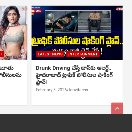
NT
LATEST NEWS
ENTERTAINMENT
ో బూతు
Drunk Driving చేస్తే బాస్‌కు అలర్ట్..
పోలీసులను
హైదరాబాద్ ట్రాఫిక్ పోలీసుల షాకింగ్
ప్లాన్!
February 5, 2026
tanvitechs