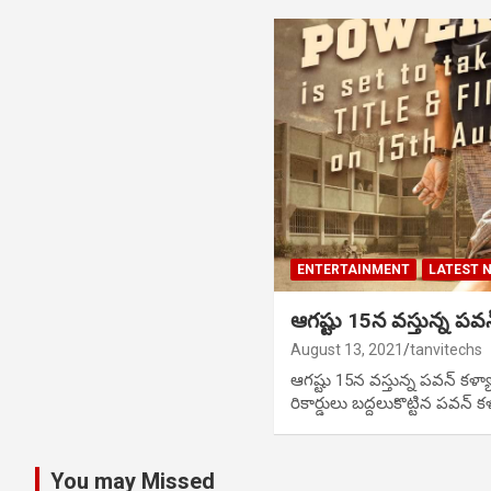
ENTERTAINMENT
LATEST 
ఆగష్టు 15న వస్తున్న పవ
August 13, 2021
tanvitechs
ఆగష్టు 15న వస్తున్న పవన్ కళ్య
రికార్డులు బద్దలుకొట్టిన పవన్ క
You may Missed