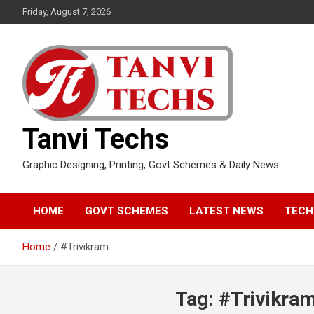
Skip
Friday, August 7, 2026
to
content
Tanvi Techs
Graphic Designing, Printing, Govt Schemes & Daily News
HOME
GOVT SCHEMES
LATEST NEWS
TECH
Home
#Trivikram
Tag:
#Trivikra