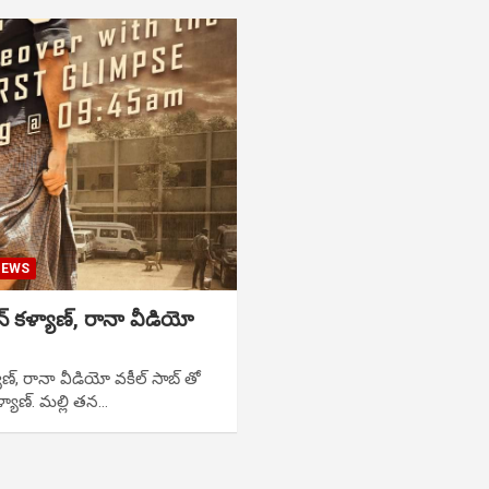
NEWS
న్ కళ్యాణ్, రానా వీడియో
ాణ్, రానా వీడియో వకీల్ సాబ్ తో
ళ్యాణ్. మల్లి తన…