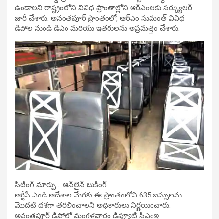
ఉండాలని రాష్ట్రంలోని వివిధ ప్రాంతాల్లోని ఆర్‌ఎంలకు సర్క్యులర్
జారీ చేశారు. అనంతపూర్ ప్రాంతంలో, ఆర్‌ఎం సుమంత్ వివిధ
డిపోల నుండి డిఎం మరియు ఇతరులను అప్రమత్తం చేశారు.
సీటింగ్ మార్పు .. ఆన్‌లైన్ బుకింగ్
ఆర్టీసీ ఎండి ఆదేశాల మేరకు ఈ ప్రాంతంలోని 635 బస్సులను
మొదటి దశగా తరలించాలని అధికారులు నిర్ణయించారు.
అనంతపూర్ డిపోలో మంగళవారం డిప్యూటీ సిఎంఇ