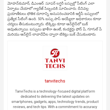
మోహన్‌కుమార్, డిఎంఆర్. సూపర్ లగ్జరీ బస్సుల్లో సీటింగ్ ఎలా
ఏర్పాటు చేయాలో గ్యారేజ్ సిబ్బందికి సూచించారు. దీనివల్ల
ప్రయాణీకులు భౌతిక దూరాన్ని అనుసరించడానికి ఆర్టీసీ బస్సులలో
ప్రత్యేక సీటింగ్ ఉంది. 50% బస్సు పాస్ అయ్యేలా అధికారులు కూడా
చర్యలు తీసుకుంటున్నారు. టిక్కెట్లు కూడా ఆన్‌లైన్‌లో బుక్
అవుతున్నాయి. బస్సులు ఖాళీగా ఉంటే, కండక్టర్లు ఫోన్ పే, గూగుల్ పే
మరియు ఆన్‌లైన్ లావాదేవీల ద్వారా టికెట్లు బుక్ చేసుకుంటారు.
tanvitechs
TanviTechs is a technology-focused digital platform
dedicated to delivering the latest updates on
smartphones, gadgets, apps, technology trends, product
reviews, and tech tips. With a commitment to accuracy