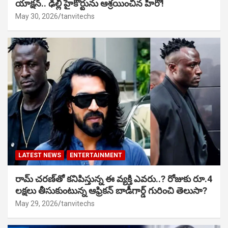
యాక్షన్.. ఢిల్లీ హైకోర్టును ఆశ్రయించిన హీరో!
May 30, 2026
tanvitechs
LATEST NEWS
ENTERTAINMENT
రామ్ చరణ్‌తో కనిపిస్తున్న ఈ వ్యక్తి ఎవరు..? రోజుకు రూ.4
లక్షలు తీసుకుంటున్న ఆఫ్రికన్ బాడీగార్డ్ గురించి తెలుసా?
May 29, 2026
tanvitechs