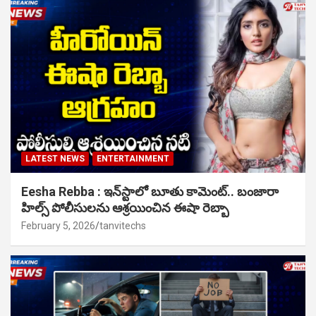
LATEST NEWS
ENTERTAINMENT
Eesha Rebba : ఇన్‌స్టాలో బూతు కామెంట్.. బంజారా
హిల్స్ పోలీసులను ఆశ్రయించిన ఈషా రెబ్బా
February 5, 2026
tanvitechs