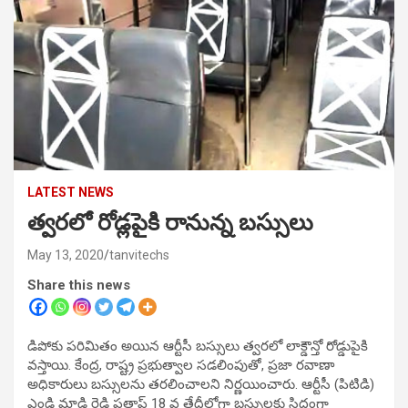
LATEST NEWS
త్వరలో రోడ్లపైకి రానున్న బస్సులు
May 13, 2020
tanvitechs
Share this news
డిపోకు పరిమితం అయిన ఆర్టీసీ బస్సులు త్వరలో లాక్డౌన్తో రోడ్డుపైకి
వస్తాయి. కేంద్ర, రాష్ట్ర ప్రభుత్వాల సడలింపుతో, ప్రజా రవాణా
అధికారులు బస్సులను తరలించాలని నిర్ణయించారు. ఆర్టీసీ (పిటిడి)
ఎండి మాడి రెడ్డి ప్రతాప్ 18 వ తేదీలోగా బస్సులకు సిద్ధంగా