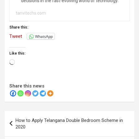
decisions in the fast-evolving world of technology.
tanvitechs.com
Share this:
Tweet
WhatsApp
Like this:
Loading…
Share this news
Post
How to Apply Telangana Double Bedroom Scheme in
navigation
2020