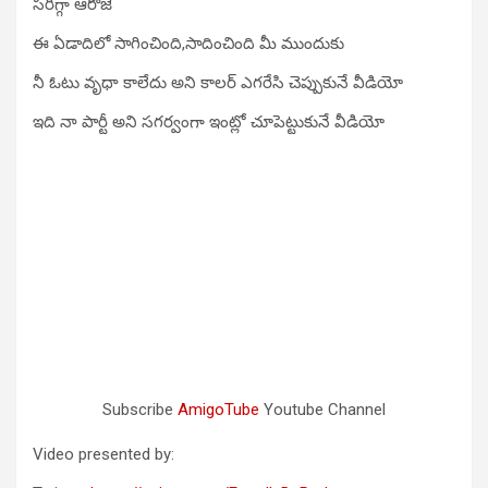
సరిగ్గా ఆరోజే
ఈ ఏడాదిలో సాగించింది,సాదించింది మీ ముందుకు
నీ ఓటు వృధా కాలేదు అని కాలర్ ఎగరేసి చెప్పుకునే వీడియో
ఇది నా పార్టీ అని సగర్వంగా ఇంట్లో చూపెట్టుకునే వీడియో
Subscribe
AmigoTube
Youtube Channel
Video presented by: