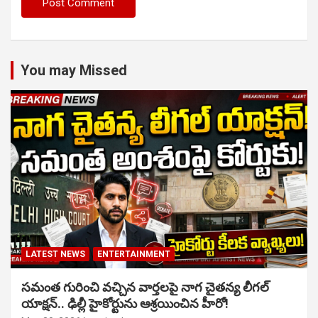
You may Missed
LATEST NEWS
ENTERTAINMENT
సమంత గురించి వచ్చిన వార్తలపై నాగ చైతన్య లీగల్
యాక్షన్.. ఢిల్లీ హైకోర్టును ఆశ్రయించిన హీరో!