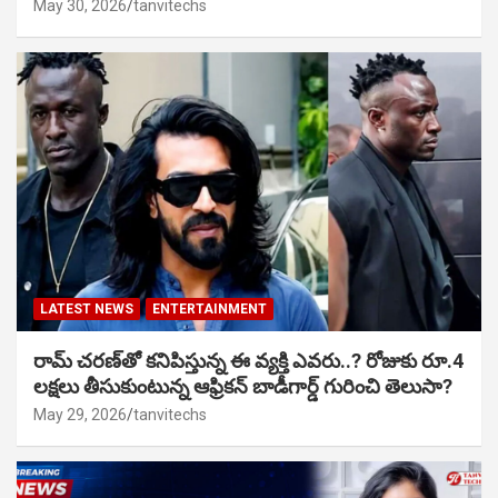
May 30, 2026
tanvitechs
LATEST NEWS
ENTERTAINMENT
రామ్ చరణ్‌తో కనిపిస్తున్న ఈ వ్యక్తి ఎవరు..? రోజుకు రూ.4
లక్షలు తీసుకుంటున్న ఆఫ్రికన్ బాడీగార్డ్ గురించి తెలుసా?
May 29, 2026
tanvitechs