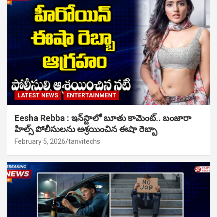
LATEST NEWS
ENTERTAINMENT
Eesha Rebba : ఇన్‌స్టాలో బూతు కామెంట్.. బంజారా
హిల్స్ పోలీసులను ఆశ్రయించిన ఈషా రెబ్బా
February 5, 2026
tanvitechs