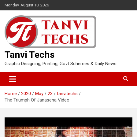
Skip
Monday, August 10, 2026
to
content
Tanvi Techs
Graphic Designing, Printing, Govt Schemes & Daily News
Home
2020
May
23
tanvitechs
The Triumph Of Janasena Video