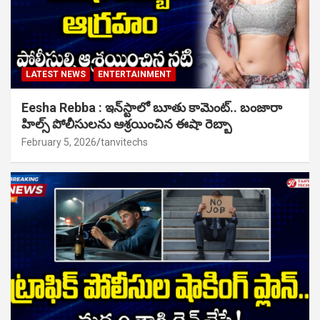
LATEST NEWS
ENTERTAINMENT
Eesha Rebba : ఇన్‌స్టాలో బూతు కామెంట్.. బంజారా
హిల్స్ పోలీసులను ఆశ్రయించిన ఈషా రెబ్బా
February 5, 2026
tanvitechs