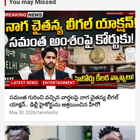
You may Missed
LATEST NEWS
ENTERTAINMENT
సమంత గురించి వచ్చిన వార్తలపై నాగ చైతన్య లీగల్
యాక్షన్.. ఢిల్లీ హైకోర్టును ఆశ్రయించిన హీరో!
May 30, 2026
tanvitechs