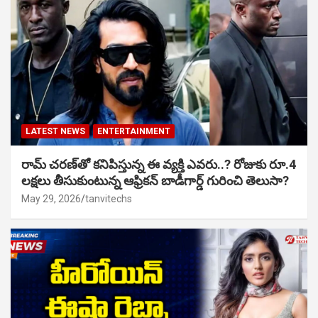
LATEST NEWS
ENTERTAINMENT
రామ్ చరణ్‌తో కనిపిస్తున్న ఈ వ్యక్తి ఎవరు..? రోజుకు రూ.4
లక్షలు తీసుకుంటున్న ఆఫ్రికన్ బాడీగార్డ్ గురించి తెలుసా?
May 29, 2026
tanvitechs