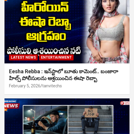
LATEST NEWS
ENTERTAINMENT
Eesha Rebba : ఇన్‌స్టాలో బూతు కామెంట్.. బంజారా
హిల్స్ పోలీసులను ఆశ్రయించిన ఈషా రెబ్బా
February 5, 2026
tanvitechs