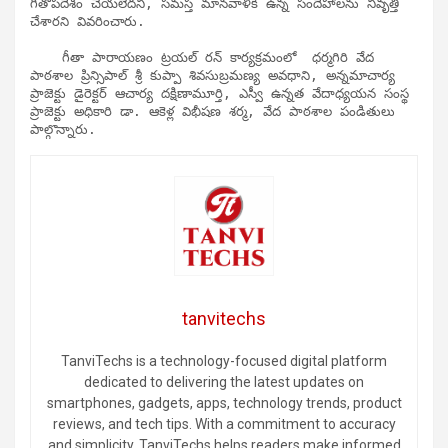
గీతోపదేశం చేయలేదని, సమస్త మానవాళికి ఉన్న సందేహాలను నివృత్తి 
చేశారని వివరించారు.

    గీతా పారాయణం ట్రయల్ రన్ కార్యక్రమంలో  ధర్మగిరి వేద 
పాఠశాల ప్రిన్సిపాల్ శ్రీ కుప్పా శివసుబ్రమణ్య అవధాని, అన్నమాచార్య 
ప్రాజెక్టు డైరెక్టర్ ఆచార్య దక్షిణామూర్తి, ఎస్వీ ఉన్నత వేదాధ్యయన సంస్థ 
ప్రాజెక్టు అధికారి డా. ఆకెళ్ల విభీషణ శర్మ, వేద పాఠశాల పండితులు 
పాల్గొన్నారు.
tanvitechs
TanviTechs is a technology-focused digital platform
dedicated to delivering the latest updates on
smartphones, gadgets, apps, technology trends, product
reviews, and tech tips. With a commitment to accuracy
and simplicity, TanviTechs helps readers make informed