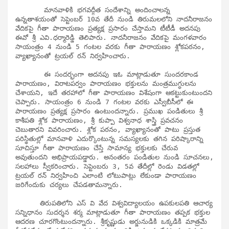
       మానవాళికి భగవద్గీత సందేశాన్ని అందించాలన్న  
ఉన్నతాశయంతో సెప్టెంబర్ 10వ తేదీ నుండి తిరుమలలోని నాదనీరాజనం 
వేదికపై గీతా పారాయణం ప్రత్యక్ష ప్రసారం చేస్తామని టీటీడీ అదనపు 
ఈవో శ్రీ ఎవి.ధర్మారెడ్డి తెలిపారు. నాదనీరాజనం వేదికపై మంగళవారం 
సాయంత్రం 4 నుండి 5 గంటల వరకు గీతా పారాయణం శ్లోకపఠనం, 
వ్యాఖ్యానంతో ట్రయల్ రన్ నిర్వహించారు.

       ఈ సందర్భంగా అదనపు ఇఓ మాట్లాడుతూ సుందరకాండ 
పారాయణం, విరాటపర్వం పారాయణం భక్తులను మంత్రముగ్ధులను 
చేశాయని, ఇదే తరహాలో గీతా పారాయణం విశేషంగా ఆకట్టుకుంటుందని 
చెప్పారు. సాయంత్రం 6 నుండి 7 గంటల వరకు ఎస్వీబీసీలో ఈ 
పారాయణం ప్రత్యక్ష ప్రసారం ఉంటుందన్నారు. ప్రముఖ పండితులు శ్రీ 
కాశీపతి శ్లోక పారాయణం, శ్రీ కుప్పా విశ్వనాధ శాస్త్రి ప్రవచనం 
చెబుతారని వివరించారు. శ్లోక పఠనం, వ్యాఖ్యానంతో పాటు ప్రస్తుత 
పరిస్థితుల్లో మానవాళి ఎదుర్కొంటున్న సమస్యలకు తగిన పరిష్కారాన్ని 
సూచిస్తూ గీతా పారాయణం చేస్తే సామాన్య భక్తులకు చేరువ 
అవుతుందని అభిప్రాయపడ్డారు. అనంతరం పండితుల నుండి సూచనలు, 
సలహాలు స్వీకరించారు. సెప్టెంబరు 3, 5వ తేదీల్లో రెండు విడతల్లో 
ట్రయల్ రన్ నిర్వహించి ఎలాంటి లోటుపాట్లు లేకుండా పారాయణం 
జరిగేందుకు చర్యలు చేపడతామన్నారు.

      తిరుపతిలోని ఎస్ వి వేద విశ్వవిద్యాలయం ఉపకులపతి ఆచార్య 
సన్నిధానం సుదర్శన శర్మ మాట్లాడుతూ గీతా పారాయణం తప్పక భక్తుల 
ఆదరణ చూరగొంటుందన్నారు. శ్రీకృష్ణుడు అర్జునుడికి ఒక్కడికి మాత్రమే 