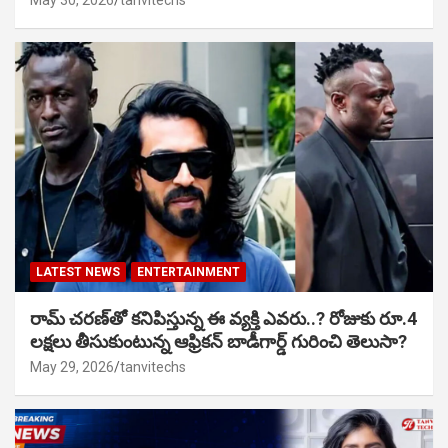
LATEST NEWS
ENTERTAINMENT
రామ్ చరణ్‌తో కనిపిస్తున్న ఈ వ్యక్తి ఎవరు..? రోజుకు రూ.4
లక్షలు తీసుకుంటున్న ఆఫ్రికన్ బాడీగార్డ్ గురించి తెలుసా?
May 29, 2026
tanvitechs