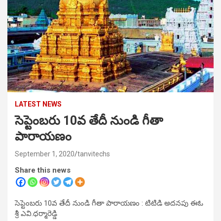
LATEST NEWS
సెప్టెంబరు 10వ తేదీ నుండి గీతా
పారాయణం
September 1, 2020
tanvitechs
Share this news
సెప్టెంబరు 10వ తేదీ నుండి గీతా పారాయణం : టిటిడి అదనపు ఈఓ
శ్రీ ఎవి.ధర్మారెడ్డి