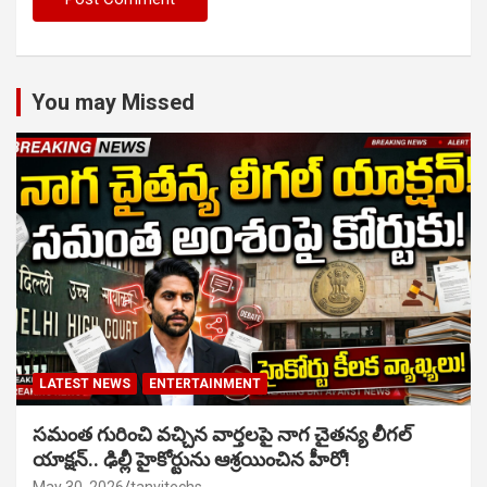
You may Missed
LATEST NEWS
ENTERTAINMENT
సమంత గురించి వచ్చిన వార్తలపై నాగ చైతన్య లీగల్
యాక్షన్.. ఢిల్లీ హైకోర్టును ఆశ్రయించిన హీరో!
May 30, 2026
tanvitechs