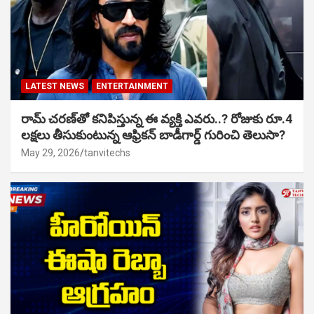
LATEST NEWS
ENTERTAINMENT
రామ్ చరణ్‌తో కనిపిస్తున్న ఈ వ్యక్తి ఎవరు..? రోజుకు రూ.4
లక్షలు తీసుకుంటున్న ఆఫ్రికన్ బాడీగార్డ్ గురించి తెలుసా?
May 29, 2026
tanvitechs