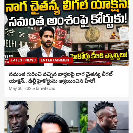
LATEST NEWS
ENTERTAINMENT
సమంత గురించి వచ్చిన వార్తలపై నాగ చైతన్య లీగల్
యాక్షన్.. ఢిల్లీ హైకోర్టును ఆశ్రయించిన హీరో!
May 30, 2026
tanvitechs