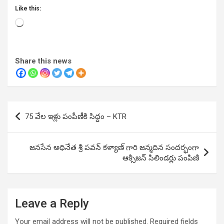
Like this:
Loading…
Share this news
Post
75 వేల ఇళ్లు పంపీణీకి సిద్దం – KTR
navigation
జనసేన అధినేత శ్రీ పవన్ కళ్యాణ్ గారి జన్మదిన సందర్భంగా
ఆక్సిజన్ సిలిండర్లు పంపిణి
Leave a Reply
Your email address will not be published.
Required fields