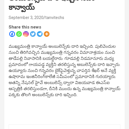
కాన్వాయ్‌
September 3, 2020
tanvitechs
Share this news
ముఖ్య‌మంత్రి కాన్వాయ్ అంబులెన్స్‌కు దారి ఇచ్చింది. పులివెందుల
నుంచి తిరిగివచ్చిన ముఖ్య‌మంత్రి గన్నవరం విమానాశ్రయం నుంచి
తాడేపల్లి నివాసానికి బయల్దేరారు. గూడవల్లి నిడమానూరు మధ్య
ప్రమాదంలో గాయపడ్డ వ్యక్తిని తరలిస్తున్న అబులెన్స్‌కు దారి ఇచ్చారు.
ఉయ్యూరు నుంచి గన్నవరం బైక్‌పైవెళ్తున్న చాపర్తిన శేఖర్‌ అనే వ్యక్తి
ఉషారామ ఇంజినీరింగ్‌కాలేజీ సమీపంలో ప్రమాదానికి గురయ్యారు.
అతన్ని నేషనల్‌ హైవే అంబులెన్స్‌ ద్వారా విజయవాడ ఈఎస్‌ఐ
ఆస్పత్రికి తరలిస్తుండగా, దీనికి ముందు ఉన్న ముఖ్యమంత్రి కాన్వాయ్‌
పక్కకు తొలగి అంబులెన్స్‌కు దారి ఇచ్చింది.