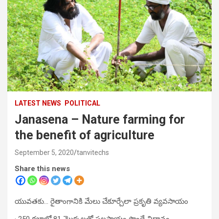
LATEST NEWS
POLITICAL
Janasena – Nature farming for
the benefit of agriculture
September 5, 2020
tanvitechs
Share this news
యువతకు… రైతాంగానికి మేలు చేకూర్చేలా ప్రకృతి వ్యవసాయం
· 250 గజాల్లో 81 మొక్కలతో ఫలసాయం పొందే విధానం