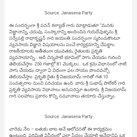
Source: Janasena Party
ఈ సందర్భంగా శ్రీ పవన్ కల్యాణ్ గారు మాట్లాడుతూ “మనకు
విజ్ఞానాన్ని, చదువు, సంస్కారాన్ని అందించిన గురుదేవుళ్ళను శ్రీ
సర్వేపల్లి రాధాకృష్ణన్ గారి జయంతి సందర్భంగా స్మరించుకొంటూ
వ్యవసాయ విజ్ఞాన విషయాలను పంచే కార్యక్రమాన్ని చేపట్టాం.
రాజకీయాలకు అతీతంగా యువతకు, రైతులకు ప్రకృతి
వ్యవసాయాన్ని… అదీ చిన్నపాటి భూమిలో సాగు చేయడం గురించి
తెలియచేస్తాం. 250 గజాల్లో 81 మొక్కలు… ఒక క్రమ విధానంలో నాటి
సాగు చేయడం ద్వారా ఏ విధంగా ఫల సాయం పొందవచ్చో
తెలియచేస్తాం. ప్రకృతి రైతు శ్రీ విజయరామ్ గారితో గత 10
సంవత్సరాల నుంచి పరిచయం ఉంది. వారు శ్రీ సుభాష్ పాలేకర్ గారి
ప్రకృతి వ్యవసాయ విధానాలు అనుసరిస్తూ ఉంటారు. శ్రీ విజయరామ్
గారి సలహాలు ప్రకారం కొన్ని నమూనాలు తయారు చేస్తున్నాం.
Source: Janasena Party
చారెడు నేల – బతుకు బాట అనే ఆలోచనతో ఈ కార్యక్రమం
ఉంటుంది. పరిమిత విస్తీర్ణంలో ఎలా సేద్యం చేయాలి అనేదానిపై ఒక