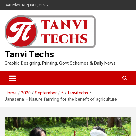
Skip
Saturday, August 8, 2026
to
content
Tanvi Techs
Graphic Designing, Printing, Govt Schemes & Daily News
Home
2020
September
5
tanvitechs
Janasena – Nature farming for the benefit of agriculture