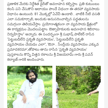
ప్రణాళిక మేరకు నిర్దేశిత డైరీతో అవగాహన కల్పిస్తాం. ప్రతి కుటుంబం
కలసి పని చేసుకొని ఆదాయం పొందే విధంగా ఈ తరహా వ్యవసాయ
విధానం ఉంటుంది. 81 మొక్కల్లో ఏవేవీ ఉండాలి… వాటికి నీటి వసతి
ఎలా సమకూర్చాలి, అందుకు అనుసరించాల్సిన పద్ధతులను
సమగ్రంగా తెలియచేస్తాం. ప్రయోగాత్మకంగా నా వ్యవసాయ క్షేత్రంలో
ఈ కార్యక్రమం మొదలుపెట్టాం. ఔత్సాహికులకు అవగాహన శిబిరాలు
నిర్వహిస్తాం” అన్నారు. ఈ సందర్భంగా శ్రీ సుభాష్ పాలేకర్ రాసిన
‘పెట్టుబడిలేని ప్రకృతి వ్యవసాయం’, ‘పెట్టుబడిలేని ప్రకృతి
వ్యవసాయం చేయడం ఎలా”, ‘ఔనా… సేంద్రీయ వ్యవసాయం ఎక్కువ
ప్రమాదకరమా’,తోపాటు తాను రాసిన ‘ప్రకృతి వ్యవసాయం’
పుస్తకాలను కొన్ని విత్తన రకాలను శ్రీ విజయరామ్ గారు శ్రీ పవన్
కల్యాణ్ గారికి అందించారు.