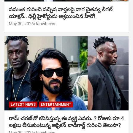
సమంత గురించి వచ్చిన వార్తలపై నాగ చైతన్య లీగల్
యాక్షన్.. ఢిల్లీ హైకోర్టును ఆశ్రయించిన హీరో!
May 30, 2026
tanvitechs
LATEST NEWS
ENTERTAINMENT
రామ్ చరణ్‌తో కనిపిస్తున్న ఈ వ్యక్తి ఎవరు..? రోజుకు రూ.4
లక్షలు తీసుకుంటున్న ఆఫ్రికన్ బాడీగార్డ్ గురించి తెలుసా?
May 29, 2026
tanvitechs