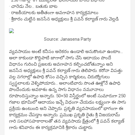
· చారెడు నేల… బతుకు బాట
· రాజకీయాలకు అతీతంగా అవగాహన కార్యక్రమాలు
· శ్రీకారం చుట్టిన జనసేన అధ్యక్షులు శ్రీ పవన్ కల్యాణ్ గారు వెల్లడి
Source: Janasena Party
వ్యవసాయం అంటే కనీసం అరెకరం ఉండాలి అనుకొంటూ ఉంటాం…
అలా కాకుండా కొద్దిపాటి జాగాలో సాగు చేసి ఆదాయం పొందే
విధానం గురించి ప్రజలకు అవగాహన కల్పించబోతున్నాం అని
జనసేన అధ్యక్షులు శ్రీ పవన్ కల్యాణ్ గారు తెలిపారు. కరోనా విపత్తు
వల్ల నగరాల్లో ఉపాధి కోసం వచ్చిన కార్మికులు, చిరుద్యోగులు
స్వస్థలాలకు వెళ్ళిపోయారు… అలాంటివారు సొంత ఊళ్లోనే ఉపాధి
పొందేందుకు అవకాశం ఉన్న సాగు విధానం నమూనాలు
రూపొందిస్తున్నాం అన్నారు. 50×50 విస్తీర్ణంలో అంటే సుమారుగా 250
గజాల భూమిలో ఆదాయం ఇచ్చే విధంగా చేయడం లక్ష్యంగా ఈ సాగు
ప్రక్రియ ఉంటుంది అని చెప్పారు. ప్రకృతి వ్యవసాయంలో భాగంగా ఈ
కార్యక్రమం చేపడ్తాం అన్నారు. ప్రముఖ ప్రకృతి రైతు శ్రీ విజయరామ్
గారి సలహాసహకారాలతో తన వ్యవసాయ క్షేత్రంలో శ్రీ పవన్ కల్యాణ్
గారు శనివారం ఈ కార్యక్రమానికి శ్రీకారం చుట్టారు.