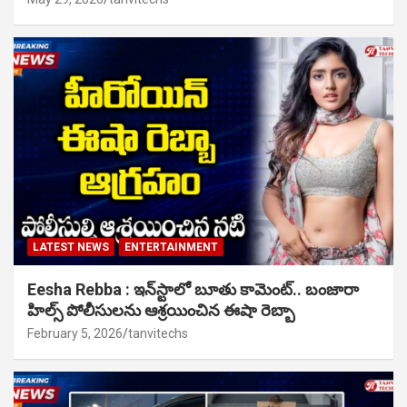
LATEST NEWS
ENTERTAINMENT
Eesha Rebba : ఇన్‌స్టాలో బూతు కామెంట్.. బంజారా
హిల్స్ పోలీసులను ఆశ్రయించిన ఈషా రెబ్బా
February 5, 2026
tanvitechs