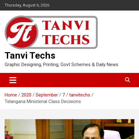
Skip
Thursday, August 6, 2026
to
content
Tanvi Techs
Graphic Designing, Printing, Govt Schemes & Daily News
Home
2020
September
7
tanvitechs
Telangana Ministerial Class Decisions