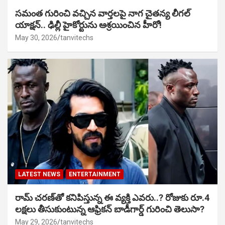
సమంత గురించి వచ్చిన వార్తలపై నాగ చైతన్య లీగల్
యాక్షన్.. ఢిల్లీ హైకోర్టును ఆశ్రయించిన హీరో!
May 30, 2026
tanvitechs
LATEST NEWS
ENTERTAINMENT
రామ్ చరణ్‌తో కనిపిస్తున్న ఈ వ్యక్తి ఎవరు..? రోజుకు రూ.4
లక్షలు తీసుకుంటున్న ఆఫ్రికన్ బాడీగార్డ్ గురించి తెలుసా?
May 29, 2026
tanvitechs