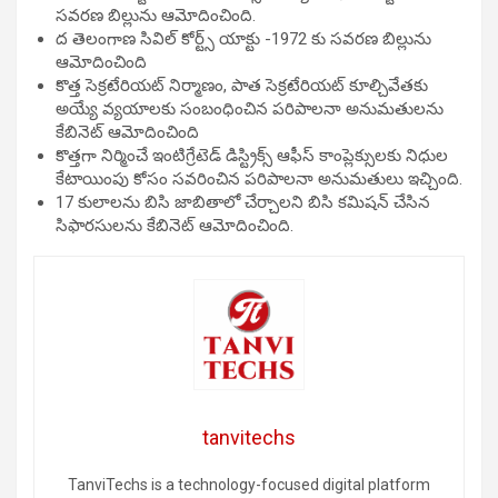
సవరణ బిల్లును ఆమోదించింది.
ద తెలంగాణ సివిల్ కోర్ట్స్ యాక్టు -1972 కు సవరణ బిల్లును
ఆమోదించింది
కొత్త సెక్రటేరియట్ నిర్మాణం, పాత సెక్రటేరియట్ కూల్చివేతకు
అయ్యే వ్యయాలకు సంబంధించిన పరిపాలనా అనుమతులను
కేబినెట్ ఆమోదించింది
కొత్తగా నిర్మించే ఇంటిగ్రేటెడ్ డిస్ట్రిక్స్ ఆఫీస్ కాంప్లెక్సులకు నిధుల
కేటాయింపు కోసం సవరించిన పరిపాలనా అనుమతులు ఇచ్చింది.
17 కులాలను బిసి జాబితాలో చేర్చాలని బిసి కమిషన్ చేసిన
సిఫారసులను కేబినెట్ ఆమోదించింది.
tanvitechs
TanviTechs is a technology-focused digital platform