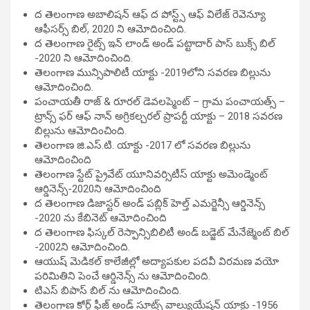
ద తెలంగాణ అబాలిషన్ ఆఫ్ ద పోస్ట్స్ ఆఫ్ విలేజ్ రెవెన్యూ
ఆఫీసర్స్ బిల్, 2020 ని ఆమోదించింది.
ద తెలంగాణ రైట్స్ ఇన్ లాండ్ అండ్ పట్టాదార్ పాస్ బుక్స్ బిల్
-2020 ని ఆమోదించింది.
తెలంగాణ మున్సిపాలిటీ యాక్టు -2019లోని సవరణ బిల్లును
ఆమోదించింది.
పంచాయతీ రాజ్ & రూరల్ డెవలప్మెంట్ – గ్రామ పంచాయత్స్ –
ట్రాన్స్ ఫర్ ఆఫ్ నాన్ అగ్రికల్చరల్ ప్రాపర్టీ యాక్టు – 2018 సవరణ
బిల్లును ఆమోదించింది.
తెలంగాణ జి.ఎస్.టి. యాక్టు -2017 లో సవరణ బిల్లును
ఆమోదించింది
తెలంగాణ స్టేట్ ప్రైవేట్ యూనివర్సిటీస్ యాక్టు అమెండ్మెంట్
ఆర్డినెన్స్-2020ని ఆమోదించింది
ద తెలంగాణ డిజాస్టర్ అండ్ పబ్లిక్ హెల్త్ ఎమర్జెన్సీ ఆర్డినెన్స్
-2020 ను కేబినెట్ ఆమోదించింది
ద తెలంగాణ ఫిస్కల్ రెస్పాన్సిబిలిటీ అండ్ బడ్జెట్ మేనేజ్మెంట్ బిల్
-2002ని ఆమోదించింది.
ఆయుష్ మెడికల్ కాలేజీల్లో అద్యాపకుల పదవీ విరమణ వయో
పరిమితిని పెంచే ఆర్డినెన్స్ ను ఆమోదించింది.
టిఎస్ బిపాస్ బిల్ ను ఆమోదించింది.
తెలంగాణ కోర్ట్ ఫీజ్ అండ్ సూట్స్ వాల్యుయేషన్ యాక్టు -1956