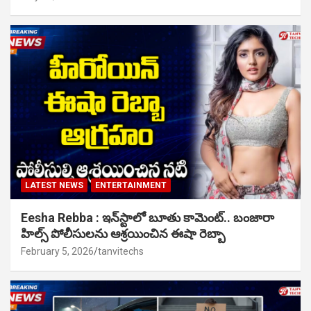
LATEST NEWS
ENTERTAINMENT
Eesha Rebba : ఇన్‌స్టాలో బూతు కామెంట్.. బంజారా
హిల్స్ పోలీసులను ఆశ్రయించిన ఈషా రెబ్బా
February 5, 2026
tanvitechs