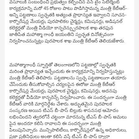
వసూలుకి సంబంధించి ప్రభుత్వం కల్పించిన వన్ టైం సెటిల్మెంట్
కార్యక్రమాన్ని మరో 45 రోజుల పాటు పొడిగిస్తామన్న మంత్రి కేటీఆర్-
అన్ని పట్టణాలు స్వచ్ఛతకి అత్యంత ప్రాధాన్యత ఇవ్వాలని సూచన-
కార్పొరేషన్ల మేయర్లు, పురపాలికల చైర్మన్లు, కమిషనర్లు, అడిషనల్
కలెక్టర్లతో మంత్రి వీడియో కాన్ఫరెన్స్పురపాలక శాఖ తరఫున
జాతిపిత మహాత్మా గాంధీ జయంతిని స్వచ్ఛత దినోత్సవంగా
నిర్వహించనున్నట్లు పురపాలక శాఖ మంత్రి కేటీఆర్ తెలియజేశారు.
మహాత్మాగాంధీ స్ఫూర్తితో తెలంగాణలోని పట్టణాల్లో స్వచ్ఛతకి
మరింత ప్రాధాన్యత ఇచ్చేందుకు ఈ కార్యక్రమాన్ని నిర్వహిస్తున్నట్లు
మంత్రి కేటీఆర్ తెలిపారు. పట్టణాలను స్వచ్ఛ పట్టణాలుగా తయారు
చేసేందుకు తీసుకోవాల్సిన చర్యలపైన ఈరోజు మంత్రి కేటీఆర్
కార్పొరేషన్ల మేయర్లు, పురపాలక చైర్మన్లు, కమిషనర్లు, అదనపు
కలెక్టర్లతో వీడియో కాన్ఫరెన్స్ నిర్వహించారు. ఈ సందర్భంగా మంత్రి
కేటీఆర్ వారికి మార్గనిర్దేశం చేశారు. అద్భుతమైన పురపాలక
సంస్కరణ అయిన టిఎస్ బీ-పాస్ బిల్లుకు శాసనసభ ఆమోదం
లభించిందని త్వరలోనే చట్టంగా మారనున్న టీఎస్ బీ-పాస్ అమలు
పైన అందరూ కలిసి రావాలని ఈ సందర్భంగా మంత్రి
పిలుపునిచ్చారు. మున్సిపాలిటీలు, కార్పొరేషన్లలో ఉన్న అధికారులు,
ప్రజా ప్రతినిధులు అంతా కలిసి వస్తే టీఎస్ బీ-పాస్ ద్వారా