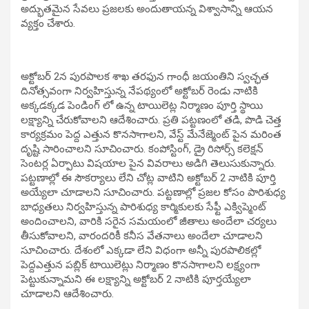
అద్భుతమైన సేవలు ప్రజలకు అందుతాయన్న విశ్వాసాన్ని ఆయన
వ్యక్తం చేశారు.
అక్టోబర్ 2న పురపాలక శాఖ తరఫున గాంధీ జయంతిని స్వచ్ఛత
దినోత్సవంగా నిర్వహిస్తున్న నేపథ్యంలో అక్టోబర్ రెండు నాటికి
అక్కడక్కడ పెండింగ్ లో ఉన్న టాయిలెట్ల నిర్మాణం పూర్తి స్థాయి
లక్ష్యాన్ని చేరుకోవాలని ఆదేశించారు. ప్రతి పట్టణంలో తడి, పొడి చెత్త
కార్యక్రమం పెద్ద ఎత్తున కొనసాగాలని, వేస్ట్ మేనేజ్మెంట్ పైన మరింత
దృష్టి సారించాలని సూచించారు. కంపోస్టింగ్, డ్రై రిసోర్స్ కలెక్షన్
సెంటర్ల ఏర్పాటు విషయాల పైన వివరాలు అడిగి తెలుసుకున్నారు.
పట్టణాల్లో ఈ సౌకర్యాలు లేని చోట్ల వాటిని అక్టోబర్ 2 నాటికి పూర్తి
అయ్యేలా చూడాలని సూచించారు. పట్టణాల్లో ప్రజల కోసం పారిశుధ్య
బాధ్యతలు నిర్వహిస్తున్న పారిశుధ్య కార్మికులకు సేఫ్టీ ఎక్విప్మెంట్
అందించాలని, వారికి సరైన సమయంలో జీతాలు అందేలా చర్యలు
తీసుకోవాలని, వారందరికీ కనీస వేతనాలు అందేలా చూడాలని
సూచించారు. దేశంలో ఎక్కడా లేని విధంగా అన్నీ పురపాలికల్లో
పెద్దఎత్తున పబ్లిక్ టాయిలెట్లు నిర్మాణం కొనసాగాలని లక్ష్యంగా
పెట్టుకున్నామని ఈ లక్ష్యాన్ని అక్టోబర్ 2 నాటికి పూర్తయ్యేలా
చూడాలని ఆదేశించారు.