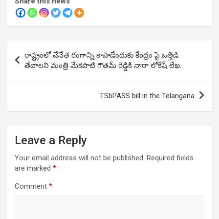
Share this news
Post
రాష్ట్రంలో చేనేత రంగాన్ని కాపాడేందుకు కేంద్రం పై ఒత్తిడి
navigation
తేవాలని మంత్రి మేకపాటి గౌతమ్ రెడ్డికి నారా లోకేష్ లేఖ.
TSbPASS bill in the Telangana
Leave a Reply
Your email address will not be published.
Required fields
are marked
*
Comment
*