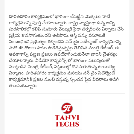
హరితహారం కార్యక్రమంలో భాగంగా చేపట్టిన మొక్కలు నాటే
కార్యక్రమాన్ని పూర్తి చేయాలన్నారు. రాష్ట్ర వ్యాప్తంగా ఉన్న అన్ని
పురపాలికల్లో కలిపి సుమారు వెయ్యికి పైగా నర్సరీలను ఏర్పాటు చేసే
ప్రక్రియ కొనసాగుతుందని తెలిపారు. ఆస్తి పన్ను వసూలుకి
సంబంధించి ప్రభుత్వం కల్పించిన వన్ టైం సెటిల్మెంట్ కార్యక్రమాన్ని
మరో 45 రోజుల పాటు పొడిగిస్తున్నట్లు తెలిపిన మంత్రి కేటీఆర్, ఈ
అవకాశాన్ని పట్టణ ప్రజలు ఉపయోగించుకునేలా వారిని చైతన్యం
చేయాలన్నారు. వీడియో కాన్ఫరెన్స్ లో భాగంగా పలువురుతో
మాట్లాడిన మంత్రి కేటీఆర్, పట్టణాల్లో కొనసాగుతున్న టాయిలెట్ల
నిర్మాణం, హరితహారం కార్యక్రమం మరియు వన్ టైం సెటిల్మెంట్
కార్యక్రమానికి ప్రజల నుంచి వస్తున్న స్పందన పైన వివరాలు అడిగి
తెలుసుకున్నారు.