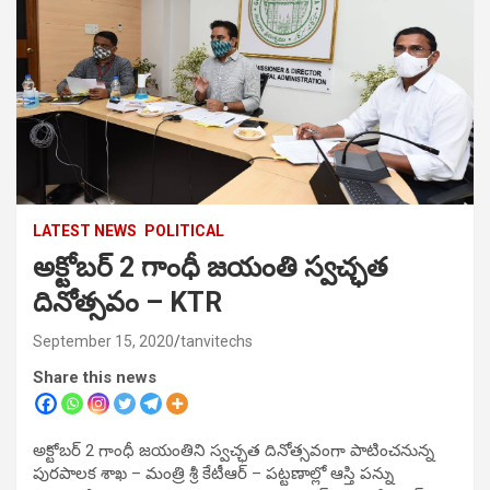
LATEST NEWS
POLITICAL
అక్టోబర్ 2 గాంధీ జయంతి స్వచ్ఛత
దినోత్సవం – KTR
September 15, 2020
tanvitechs
Share this news
అక్టోబర్ 2 గాంధీ జయంతిని స్వచ్ఛత దినోత్సవంగా పాటించనున్న
పురపాలక శాఖ – మంత్రి శ్రీ కేటీఆర్ – పట్టణాల్లో ఆస్తి పన్ను