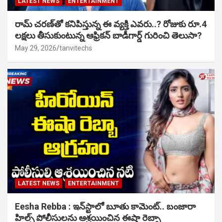
LATEST NEWS
ENTERTAINMENT
రామ్ చరణ్‌తో కనిపిస్తున్న ఈ వ్యక్తి ఎవరు..? రోజుకు రూ.4
లక్షలు తీసుకుంటున్న ఆఫ్రికన్ బాడీగార్డ్ గురించి తెలుసా?
May 29, 2026
tanvitechs
LATEST NEWS
ENTERTAINMENT
Eesha Rebba : ఇన్‌స్టాలో బూతు కామెంట్.. బంజారా
హిల్స్ పోలీసులను ఆశ్రయించిన ఈషా రెబ్బా