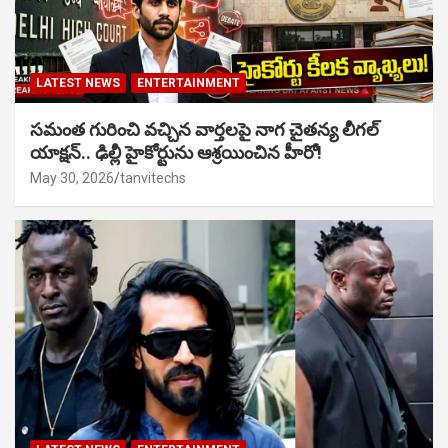
LATEST NEWS
ENTERTAINMENT
సమంత గురించి వచ్చిన వార్తలపై నాగ చైతన్య లీగల్
యాక్షన్.. ఢిల్లీ హైకోర్టును ఆశ్రయించిన హీరో!
May 30, 2026
tanvitechs