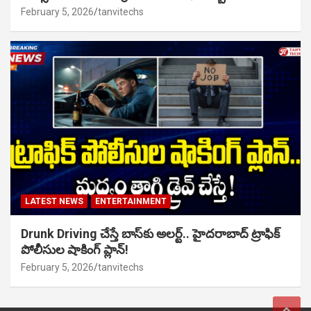
February 5, 2026
tanvitechs
LATEST NEWS
ENTERTAINMENT
Drunk Driving చేస్తే బాస్‌కు అలర్ట్.. హైదరాబాద్ ట్రాఫిక్
పోలీసుల షాకింగ్ ప్లాన్!
February 5, 2026
tanvitechs