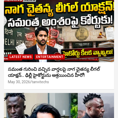
LATEST NEWS
ENTERTAINMENT
సమంత గురించి వచ్చిన వార్తలపై నాగ చైతన్య లీగల్
యాక్షన్.. ఢిల్లీ హైకోర్టును ఆశ్రయించిన హీరో!
May 30, 2026
tanvitechs