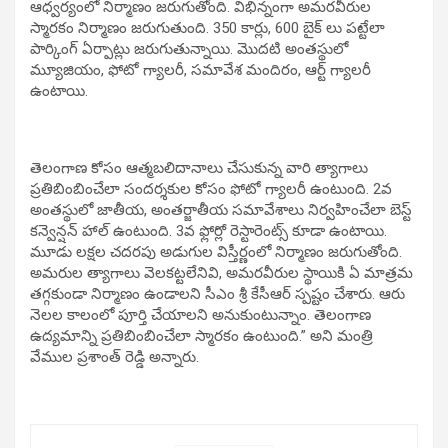
ఆధ్వర్యంలో నిర్మాణం జరుగుతోంది. విభిన్నంగా అమరవీరుల
స్మారకం నిర్మాణం జరుగుతుంది. 350 కార్లు, 600 బైక్ లు పట్టేలా
పార్కింగ్ ఏర్పాట్లు జరుగుతున్నాయి. మొదటి అంతస్థులో
మ్యూజియం, ఫోటో గ్యాలరీ, సమావేశ మందిరం, ఆర్ట్ గ్యాలరీ
ఉంటాయి.
తెలంగాణ కోసం ఆత్మబలిదానాలు చేసుకున్న వారి త్యాగాలు
ప్రతిబింబించేలా సందర్శకుల కోసం ఫోటో గ్యాలరీ ఉంటుంది. 2వ
అంతస్థులో జాతీయ, అంతర్జాతీయ సమావేశాలు నిర్వహించేలా బెస్ట్
కన్వెన్షన్ హాల్ ఉంటుంది. 3వ ఫ్లోర్లో రెస్టారెంట్స్ కూడా ఉంటాయి.
మూడు లక్షల చదరపు అడుగుల విస్తీర్ణంలో నిర్మాణం జరుగుతోంది.
అమరుల త్యాగాలు వెలకట్టలేనివి, అమరవీరుల స్థాయికి ఏ మాత్రమ
తగ్గకుండా నిర్మాణం ఉండాలని సీఎం శ్రీ కేసీఆర్ స్పష్టం చేశారు. ఆరు
నెలల కాలంలో పూర్తి చేయాలని అనుకుంటున్నాం. తెలంగాణ
ఉద్యమాన్ని ప్రతిబింబించేలా స్మారకం ఉంటుంది.” అని మంత్రి
వేముల ప్రశాంత్ రెడ్డి అన్నారు.