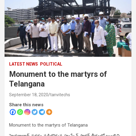
LATEST NEWS
POLITICAL
Monument to the martyrs of
Telangana
September 18, 2020
tanvitechs
Share this news
Monument to the martyrs of Telangana
హైదరాబాద్ నగరం న‌డిబొడ్డున హుస్సేన్ సాగర్ తీరంలో లుంబిని