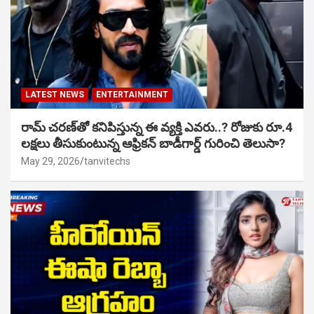
LATEST NEWS
ENTERTAINMENT
రామ్ చరణ్‌తో కనిపిస్తున్న ఈ వ్యక్తి ఎవరు..? రోజుకు రూ.4
లక్షలు తీసుకుంటున్న ఆఫ్రికన్ బాడీగార్డ్ గురించి తెలుసా?
May 29, 2026
tanvitechs