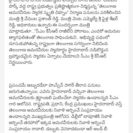
పార్క్ వద్ద రాష్ట్ర ప్రభుత్వం ప్రతిష్టాత్మకంగా నిర్మిస్తున్న “తెలంగాణ
అమరవీరుల స్మారక స్మృతి చిహ్నం” నిర్మాణ పనులను పరిశీలించిన
మంత్రి శ్రీ వేముల ప్రశాంత్ రెడ్డి. మంత్రి వెంట ఎమ్మెల్యే శ్రీ ఫైళ్ల శేఖర్
రెడ్డి, అధికారులు ఉన్నారు.ఈ సందర్భంగా మంత్రి
మాట్లాడుతూ….”సీఎం కేసీఆర్ రాజీలేని పోరాటం, ఎందరో అమరుల
త్యాగఫలితంతో తెలంగాణ సాధించుకుని.. అభివృద్ధి పథంలో
దూసుకుపోతున్న రాష్ట్రంగా తెలంగాణ సగర్వంగా నిలిచింది.
తెలంగాణ అమరవీరుల స్మారకార్థం హైదరాబాద్ నడిబొడ్డున
బ్రహ్మాండమైన స్మారకం ఏర్పాటు చేయాలని సీఎం శ్రీ కేసీఆర్
నిర్ణయించారు.
ప్రపంచమే అబ్బురడేలా హుస్సేన్ సాగర్ తీరాన పనులు
జరుగుతున్నాయి. ఎవరు హైదరాబాద్ వచ్చినా తెలంగాణ
అమరవీరులకు శ్రద్ధాంజలి ఘటించేలా స్మారకం ఉండాలన్నది సీఎం
గారి ఆలోచన. రాష్ట్రపతి, ప్రధాని, కేంద్ర ప్రముఖులు హైదరాబాద్ వస్తే
తెలంగాణ అమరవీరులకు నివాళి అర్పించే సంప్రదాయం
ఉండాలన్నది ముఖ్యమంత్రి ఆలోచన. డిల్లీలో బాపూజీకి నివాళి
అర్పించే తరహాలో ఇక్కడ అమరవీరులకు నివాళి అర్పించే
సంప్రదాయం రావాలి. డబ్బుకు వెనకాడకుండా ఆర్ అండ్ బీ