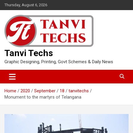
Skip
Thursday, August 6, 2026
to
content
Tanvi Techs
Graphic Designing, Printing, Govt Schemes & Daily News
Home
2020
September
18
tanvitechs
Monument to the martyrs of Telangana