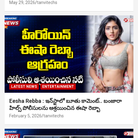
May 29, 2026
tanvitechs
LATEST NEWS
ENTERTAINMENT
Eesha Rebba : ఇన్‌స్టాలో బూతు కామెంట్.. బంజారా
హిల్స్ పోలీసులను ఆశ్రయించిన ఈషా రెబ్బా
February 5, 2026
tanvitechs