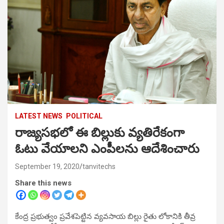
LATEST NEWS
POLITICAL
రాజ్యసభలో ఈ బిల్లుకు వ్యతిరేకంగా
ఓటు వేయాలని ఎంపీలను ఆదేశించారు
September 19, 2020
tanvitechs
Share this news
కేంద్ర ప్రభుత్వం ప్రవేశపెట్టిన వ్యవసాయ బిల్లు రైతు లోకానికి తీవ్ర