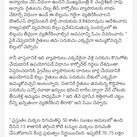
అన్యాయం చేసే విధంగా ఉందని ముఖ్యమంత్రి కె. చంద్రశేఖర్ రావు
అన్నారు. రైతులను దెబ్బ తీసి కార్పోరేటు వ్యాపారులకు లాభం
చేకూర్చే విధంగా ఉండే ఈ బిల్లును గట్టిగా వ్యతిరేకించాలని
టిఆర్ఎస్ పార్లమెంటరీ పార్టీ నాయకుడు కె.కెశవరావును ఆదేశించారు.
రాజ్యసభలో వ్యవసాయ బిల్లు ప్రవేశపెడుతున్న సందర్భంలో ఈ
బిల్లును తీవ్రంగా వ్యతిరేకించాల్సిన అవసరాన్ని సిఎం వివరించారు. ‘‘
పైకి చెప్పడానికి రైతులు తమ సరుకును ఎక్కడైనా అమ్ముకోవచ్చని
బిల్లులో చెప్పారు.
కానీ వాస్తవానికి ఇది వ్యాపారులు ఎక్కడికైనా వెళ్లి సరకును కొనుగోళు
చేయడానికి ఉపయోగపడే విధానం కార్పోరేట్ గద్దలు దేశమంతా
విస్తరించడానికి, ప్రైవేటు వ్యాపారులకు దారులు బార్ల చేయడానికి
ఉపయోగపడే బిల్లు. రైతులు తమ సరుకును దేశంలో ఎక్కడైనా
అమ్ముకోవచ్చని అంటున్నారు. నిజానికి రైతులు తమకున్న కొద్దిపాటు
సరుకును ఎన్నో రవాణా ఖర్చులు భరించి లారీల ద్వారా వేరే చోటుకు
తీసుకెళ్లి అమ్మడం సాధ్యమేనా ? ఇది తేనె పూసిన కత్తిలాంటి చట్టం.
దీన్ని ఖచ్చితంగా వ్యతిరేకించి తీరాలి’’ అని సిఎం చెప్పారు.
‘‘ ప్రస్తుతం మక్కల దిగుమతిపై 50 శాతం సుంఖం అమలులో ఉంది.
దీనిని 15 శాతానికి తగ్గించి కోటి టన్నుల మక్కలు దిగుమతి
చేసుకోవాలని కేంద్ర ప్రభుత్వం నిర్ణయించింది. ఇప్పటికే 70-75 లక్షల