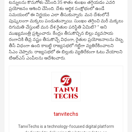
టన్నులను కొనుగోళు చేసింది.35 శాతం శుంఖం తగ్గియడం ఎవరి
ప్రయోజనం ఆశించి చేసింది. దేశం ఆర్థిక సంక్షోభంలో ఉండే
సమయంలో ఈ నిర్ణయం ఎలా తీసుకున్నారు. మన దేశంలోనే
పుష్కలంగా మక్కలు పండుతున్నాయి. సుంఖం తగ్గించి మరీ మక్కలు
దిగుమతి చేస్తుంటే మన దేశ రైతుల పరిస్థితి ఏమిటి? ” అని
ముఖ్యమంత్రి ప్రశ్నించారు. కేంద్రం తీసుకొచ్చిన బిల్లు వ్యవసాయ
రంగానికి తీవ్ర నష్టం తీసుకొచ్చే విధంగా, రైతుల ప్రయోజనాలను దెబ్బ
తీసే విధంగా ఉంది కాబట్టి రాజ్యసభలో గట్టిగా వ్యతిరేకించాలని
సిఎం చెప్పారు. రాజ్యసభలో ఈ బిల్లుకు వ్యతిరేకంగా ఓటు వేయాలని
టిఆర్ఎస్ ఎంపీలను ఆదేశించారు.
tanvitechs
TanviTechs is a technology-focused digital platform