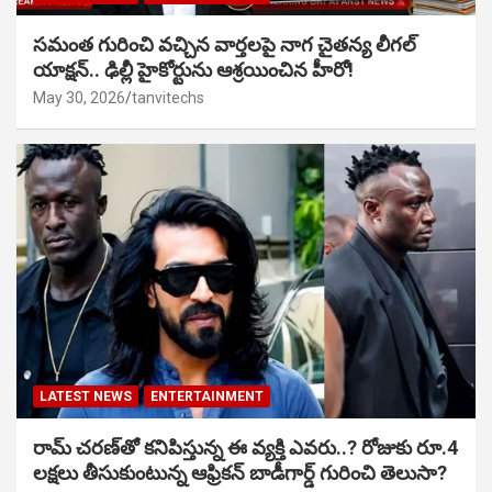
సమంత గురించి వచ్చిన వార్తలపై నాగ చైతన్య లీగల్
యాక్షన్.. ఢిల్లీ హైకోర్టును ఆశ్రయించిన హీరో!
May 30, 2026
tanvitechs
LATEST NEWS
ENTERTAINMENT
రామ్ చరణ్‌తో కనిపిస్తున్న ఈ వ్యక్తి ఎవరు..? రోజుకు రూ.4
లక్షలు తీసుకుంటున్న ఆఫ్రికన్ బాడీగార్డ్ గురించి తెలుసా?