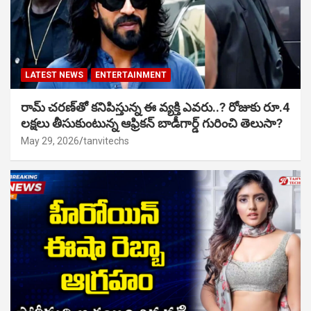
LATEST NEWS
ENTERTAINMENT
రామ్ చరణ్‌తో కనిపిస్తున్న ఈ వ్యక్తి ఎవరు..? రోజుకు రూ.4
లక్షలు తీసుకుంటున్న ఆఫ్రికన్ బాడీగార్డ్ గురించి తెలుసా?
May 29, 2026
tanvitechs