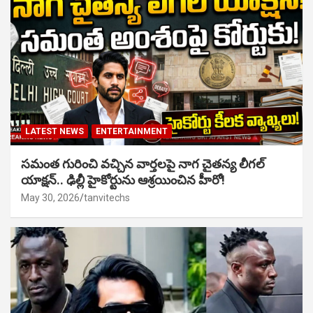
LATEST NEWS
ENTERTAINMENT
సమంత గురించి వచ్చిన వార్తలపై నాగ చైతన్య లీగల్
యాక్షన్.. ఢిల్లీ హైకోర్టును ఆశ్రయించిన హీరో!
May 30, 2026
tanvitechs