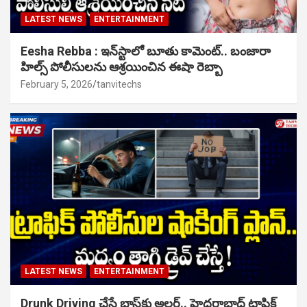
LATEST NEWS
ENTERTAINMENT
Eesha Rebba : ఇన్‌స్టాలో బూతు కామెంట్.. బంజారా
హిల్స్ పోలీసులను ఆశ్రయించిన ఈషా రెబ్బా
February 5, 2026
tanvitechs
LATEST NEWS
ENTERTAINMENT
Drunk Driving చేస్తే బాస్‌కు అలర్ట్.. హైదరాబాద్ ట్రాఫిక్