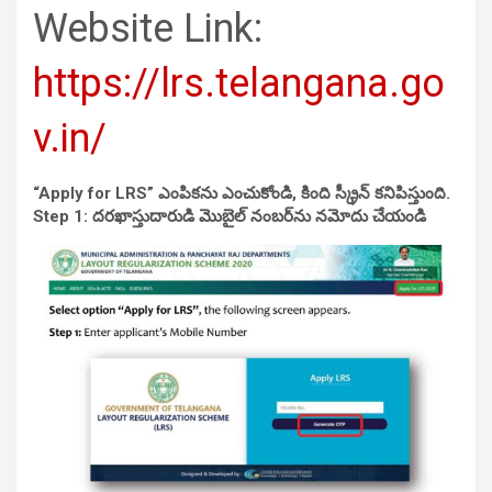
Website Link:
https://lrs.telangana.go
v.in/
“Apply for LRS” ఎంపికను ఎంచుకోండి, కింది స్క్రీన్ కనిపిస్తుంది.
Step 1: దరఖాస్తుదారుడి మొబైల్ నంబర్‌ను నమోదు చేయండి