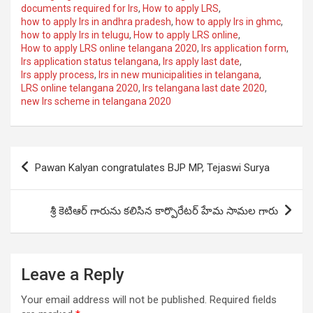
documents required for lrs
,
How to apply LRS
,
how to apply lrs in andhra pradesh
,
how to apply lrs in ghmc
,
how to apply lrs in telugu
,
How to apply LRS online
,
How to apply LRS online telangana 2020
,
lrs application form
,
lrs application status telangana
,
lrs apply last date
,
lrs apply process
,
lrs in new municipalities in telangana
,
LRS online telangana 2020
,
lrs telangana last date 2020
,
new lrs scheme in telangana 2020
Post
Pawan Kalyan congratulates BJP MP, Tejaswi Surya
navigation
శ్రీ కెటిఆర్ గారును కలిసిన కార్పొరేటర్ హేమ సామల గారు
Leave a Reply
Your email address will not be published.
Required fields