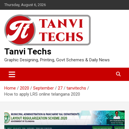
Skip
Thursday, August 6, 2026
to
content
Tanvi Techs
Graphic Designing, Printing, Govt Schemes & Daily News
Home
2020
September
27
tanvitechs
How to apply LRS online telangana 2020