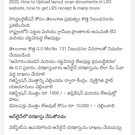
2020, How to Upload layout scan documents in LRS
website, how to get LRS receipt & many more.
రెగ్యులరైజేషన్ కోసం తెలంగాణ ప్రభుత్వం కొత్త నిబంధనలను
ప్రకటించింది
రాష్ట్రంలోని పట్టణ మరియు గ్రామీణ ప్రాంతాలకు అనుమతి లేని
మరియు చట్టవిరుద్ధ లేఅవుట్లు
తెలంగాణ. కొత్త G.O Ms.No. 131 నిబంధనల వివరాలతో విడుదల
చేయబడింది
“ఆమోదించబడని మరియు చట్టవిరుద్ధ లేఅవుట్ల క్రమబద్ధీకరణ”.
ఈ G.O ప్రకారం, దరఖాస్తుదారు ఆన్‌లైన్ దరఖాస్తును లేదా మీ-సేవా
వద్ద దాఖలు చేయాలి
రిజిస్ట్రేషన్ మొత్తాన్ని చెల్లించడం ద్వారా కేంద్రం. వ్యక్తిగత ప్లాట్
యజమానులు చెల్లించాలి
రిజిస్ట్రేషన్ మొత్తం రూ. 1000 / – అప్లికేషన్ మరియు లేఅవుట్తో
పాటు
డెవలపర్లు మొత్తం లేఅవుట్ కోసం రూ .10,000 / – చెల్లించాలి.
ఆన్‌లైన్‌లో దరఖాస్తు చేసుకోవడం
:
వెబ్‌సైట్‌ను ఉపయోగించి ఆన్‌లైన్ దరఖాస్తును దాఖలు చేయవచ్చు