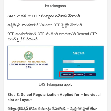
lrs telangana
Step 2: దశ -2: OTP సంఖ్యను నమోదు చేయండి
అప్లికేషన్ పొందడానికి Validate OTP పై క్లిక్ చేయండి
OTP అందుకోకపోతే, OTP ను తిరిగి పొందడానికి Resend OTP
బటన్ పై క్లిక్ చేయండి.
LRS Telangana apply
Step 3: Select Regularization Applied for – Individual
plot or Layout
రెగ్యులరైజేషన్ కోసం దరఖాస్తు చేసుకోండి – వ్యక్తిగత ప్లాట్ లేదా