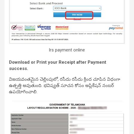
lrs payment online
Download or Print your Receipt after Payment
success.
విజయవంతమైన చెల్లింపులో, రసీదు రసీదు క్రింద చూపిన విధంగా
ఉత్పత్తి అవుతుంది. భవిష్యత్ సూచన కోసం అప్లికేషన్ నంబర్
ఉపయోగించాలి.