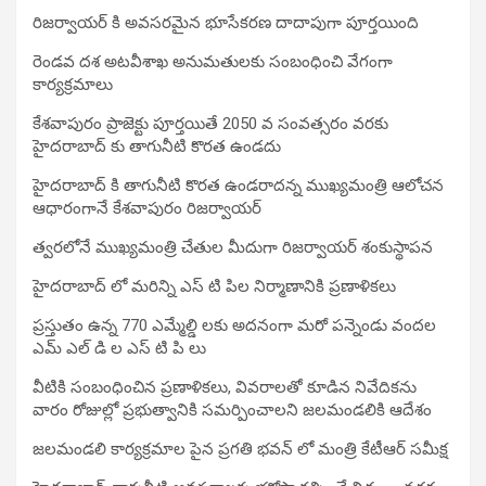
రిజర్వాయర్ కి అవసరమైన భూసేకరణ దాదాపుగా పూర్తయింది
రెండవ దశ అటవీశాఖ అనుమతులకు సంబంధించి వేగంగా
కార్యక్రమాలు
కేశవాపురం ప్రాజెక్టు పూర్తయితే 2050 వ సంవత్సరం వరకు
హైదరాబాద్ కు తాగునీటి కొరత ఉండదు
హైదరాబాద్ కి తాగునీటి కొరత ఉండరాదన్న ముఖ్యమంత్రి ఆలోచన
ఆధారంగానే కేశవాపురం రిజర్వాయర్
త్వరలోనే ముఖ్యమంత్రి చేతుల మీదుగా రిజర్వాయర్ శంకుస్థాపన
హైదరాబాద్ లో మరిన్ని ఎస్ టి పిల నిర్మాణానికి ప్రణాళికలు
ప్రస్తుతం ఉన్న 770 ఎమ్మేల్డి లకు అదనంగా మరో పన్నెండు వందల
ఎమ్ ఎల్ డి ల ఎస్ టి పి లు
వీటికి సంబంధించిన ప్రణాళికలు, వివరాలతో కూడిన నివేదికను
వారం రోజుల్లో ప్రభుత్వానికి సమర్పించాలని జలమండలికి ఆదేశం
జలమండలి కార్యక్రమాల పైన ప్రగతి భవన్ లో మంత్రి కేటీఆర్ సమీక్ష