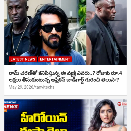
LATEST NEWS
ENTERTAINMENT
రామ్ చరణ్‌తో కనిపిస్తున్న ఈ వ్యక్తి ఎవరు..? రోజుకు రూ.4
లక్షలు తీసుకుంటున్న ఆఫ్రికన్ బాడీగార్డ్ గురించి తెలుసా?
May 29, 2026
tanvitechs