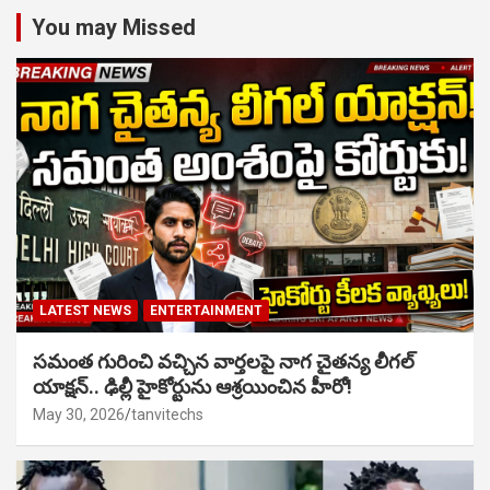
You may Missed
LATEST NEWS
ENTERTAINMENT
సమంత గురించి వచ్చిన వార్తలపై నాగ చైతన్య లీగల్
యాక్షన్.. ఢిల్లీ హైకోర్టును ఆశ్రయించిన హీరో!
May 30, 2026
tanvitechs