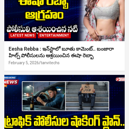
LATEST NEWS
ENTERTAINMENT
Eesha Rebba : ఇన్‌స్టాలో బూతు కామెంట్.. బంజారా
హిల్స్ పోలీసులను ఆశ్రయించిన ఈషా రెబ్బా
February 5, 2026
tanvitechs