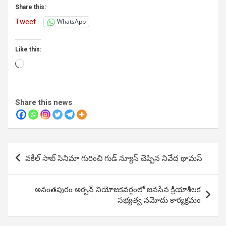
Share this:
Tweet
WhatsApp
Like this:
Loading…
Share this news
Post
వకీల్ సాబ్ సినిమా గురించి గుడ్ న్యూస్ చెప్పిన నివేద థామస్
navigation
అనంతపురం అర్బన్ నియోజకవర్గంలో జనసేన క్రియాశీలక
సభ్యత్వ నమోదు కార్యక్రమం