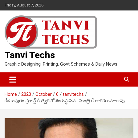
Skip
Friday, August 7, 2026
to
content
Tanvi Techs
Graphic Designing, Printing, Govt Schemes & Daily News
Home
2020
October
6
tanvitechs
కేశవాపురం ప్రాజెక్ట్ కి త్వరలో శంకుస్థాపన- మంత్రి కే తారకరామారావు