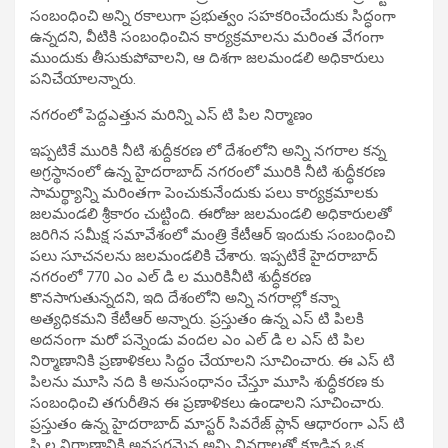
సంబంధించి అన్ని రకాలుగా ప్రభుత్వం సహకరించేందుకు సిద్ధంగా
ఉన్నదని, వీటికి సంబంధించిన కార్యక్రమాలను మరింత వేగంగా
ముందుకు తీసుకుపోవాలని, ఆ దిశగా జలమండలి అధికారులు
పనిచేయాలన్నారు.
నగరంలో పెద్దఎత్తున మరిన్ని ఎస్ టి పిల నిర్మాణం
ఇప్పటికే మురికి నీటి శుద్దీకరణ లో దేశంలోని అన్ని నగరాల కన్న
అగ్రస్థానంలో ఉన్న హైదరాబాద్ నగరంలో మురికి నీటి శుద్ధీకరణ
సామర్థ్యాన్ని మరింతగా పెంచుకునేందుకు పలు కార్యక్రమాలకు
జలమండలి శ్రీకారం చుట్టింది. ఈరోజు జలమండలి అధికారులతో
జరిగిన సమీక్ష సమావేశంలో మంత్రి కేటీఆర్ ఇందుకు సంబంధించి
పలు సూచనలను జలమండలికి చేశారు. ఇప్పటికే హైదరాబాద్
నగరంలో 770 ఎం ఎల్ డి ల మురికినీటి శుద్ధీకరణ
కొనసాగుతున్నదని, ఇది దేశంలోని అన్ని నగరాల్లో కన్నా
అత్యధికమని కేటీఆర్ అన్నారు. ప్రస్తుతం ఉన్న ఎస్ టి పిలకి
అదనంగా మరో పన్నెండు వందల ఎం ఎల్ డి ల ఎస్ టి పిల
నిర్మాణానికి ప్రణాళికలు సిద్ధం చేయాలని సూచించారు. ఈ ఎస్ టి
పిలను మూసి నది కి అనుసంధానం చేస్తూ మూసి శుద్ధీకరణ కు
సంబంధించి తగురీతిన ఈ ప్రణాళికలు ఉండాలని సూచించారు.
ప్రస్తుతం ఉన్న హైదరాబాద్ మాస్టర్ సివరేజ్ ప్లాన్ ఆధారంగా ఎస్ టి
పి ల నిర్మాణానికి అవసరమైన అన్ని వివరాలతో కూడిన ఒక