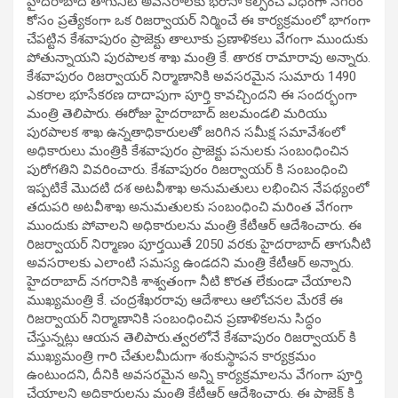
హైదరాబాద్ తాగునీటి అవసరాలకు భరోసా కల్పించే విధంగా నగరం
కోసం ప్రత్యేకంగా ఒక రిజర్వాయర్ నిర్మించే ఈ కార్యక్రమంలో భాగంగా
చేపట్టిన కేశవాపురం ప్రాజెక్టు తాలూకు ప్రణాళికలు వేగంగా ముందుకు
పోతున్నాయని పురపాలక శాఖ మంత్రి కే. తారక రామారావు అన్నారు.
కేశవాపురం రిజర్వాయర్ నిర్మాణానికి అవసరమైన సుమారు 1490
ఎకరాల భూసేకరణ దాదాపుగా పూర్తి కావచ్చిందని ఈ సందర్భంగా
మంత్రి తెలిపారు. ఈరోజు హైదరాబాద్ జలమండలి మరియు
పురపాలక శాఖ ఉన్నతాధికారులతో జరిగిన సమీక్ష సమావేశంలో
అధికారులు మంత్రికి కేశవాపురం ప్రాజెక్టు పనులకు సంబంధించిన
పురోగతిని వివరించారు. కేశవాపురం రిజర్వాయర్ కి సంబంధించి
ఇప్పటికే మొదటి దశ అటవీశాఖ అనుమతులు లభించిన నేపథ్యంలో
తదుపరి అటవీశాఖ అనుమతులకు సంబంధించి మరింత వేగంగా
ముందుకు పోవాలని అధికారులను మంత్రి కేటీఆర్ ఆదేశించారు. ఈ
రిజర్వాయర్ నిర్మాణం పూర్తయితే 2050 వరకు హైదరాబాద్ తాగునీటి
అవసరాలకు ఎలాంటి సమస్య ఉండదని మంత్రి కేటీఆర్ అన్నారు.
హైదరాబాద్ నగరానికి శాశ్వతంగా నీటి కొరత లేకుండా చేయాలని
ముఖ్యమంత్రి కే. చంద్రశేఖరరావు ఆదేశాలు ఆలోచనల మేరకే ఈ
రిజర్వాయర్ నిర్మాణానికి సంబంధించిన ప్రణాళికలను సిద్ధం
చేస్తున్నట్లు ఆయన తెలిపారు.త్వరలోనే కేశవాపురం రిజర్వాయర్ కి
ముఖ్యమంత్రి గారి చేతులమీదుగా శంకుస్థాపన కార్యక్రమం
ఉంటుందని, దీనికి అవసరమైన అన్ని కార్యక్రమాలను వేగంగా పూర్తి
చేయాలని అధికారులను మంత్రి కేటీఆర్ ఆదేశించారు. ఈ ప్రాజెక్ట్ కి