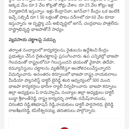
అక్కడ మేం రూ.3 వేల కోట్లతో రోడ్లు వేశాం. రూ.25 వేల కోట్లు ఇళ్ల
నిర్మాణానికి ఇస్తున్నాం. ఇళ్లు కేంద్రానివా, జగన్‌వా? కేంద్రం ఒక ఇంటికి
ఇచ్చే సబ్సిడీ రూ.1.50 లక్షలతో పాటు నరేగాలో రూ.60 వేల కూడా
ఇస్తున్నారు. ఆ దృష్ట్యా ఎపీ అభివృద్ధిలో జగన్‌, చంద్రబాబు పాత్రలేదు.
రాష్ట్రాభివృద్ధి భాజపాతోనే సాధ్యం.
వ్యవసాయ చట్టాలపై సదస్సు
తర్వాత నంద్యాలలో కార్యకర్తలను, రైతులను ఉద్దేశించి కేంద్రం
ప్రభుత్వం చేసిన రైతుచట్టాలపై ప్రసంగించారు. ఉప ఎన్నికల్లో భాజపా
గెలవడంతో రాష్ట్రంలోనూ గెలుస్తుందని భయంతో వైకాపా, తెదేపా,
కమ్యూనిస్టులు చట్టాలను వ్యతిరేకిస్తూ ఆందోళనలుచేస్తున్నారని
విమర్శించారు. అనంతరం కర్నూలులో భాజపా రాష్ట్ర నాయకురాలు
మీడియా ప్యానలిస్ట్‌ డాక్టర్‌ బైరెడ్డి శబరి ఆధ్వర్యంలో 500 మంది
భాజపా కార్యకర్తలు భారీగా ర్యాలీ నిర్వహించారు. భాజపా కర్నూలు
జిల్లా అధ్యక్షులు పి.రామస్వామి, నంద్యాల జిల్లా అధ్యక్షులు డాక్టర్‌
బుడ్దా శ్రీకాంత్‌రెడ్డి, రాష్ట్ర కార్యదర్శి నాగోతు రమేష్‌నాయుడు,
చిరంజీవి రెడ్డి,శశిభూషన్ రెడ్డి,నాయకులు డాక్టర్‌ పార్దసారధి, బైరెడ్డి
రాజశేఖరరెడ్డి, కపిలేశ్వరయ్య, తదితరులు పాల్గొన్నారు.