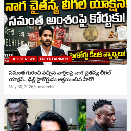
LATEST NEWS
ENTERTAINMENT
సమంత గురించి వచ్చిన వార్తలపై నాగ చైతన్య లీగల్
యాక్షన్.. ఢిల్లీ హైకోర్టును ఆశ్రయించిన హీరో!
May 30, 2026
tanvitechs