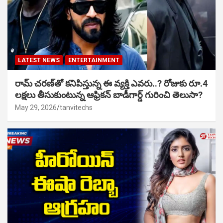
LATEST NEWS
ENTERTAINMENT
రామ్ చరణ్‌తో కనిపిస్తున్న ఈ వ్యక్తి ఎవరు..? రోజుకు రూ.4
లక్షలు తీసుకుంటున్న ఆఫ్రికన్ బాడీగార్డ్ గురించి తెలుసా?
May 29, 2026
tanvitechs