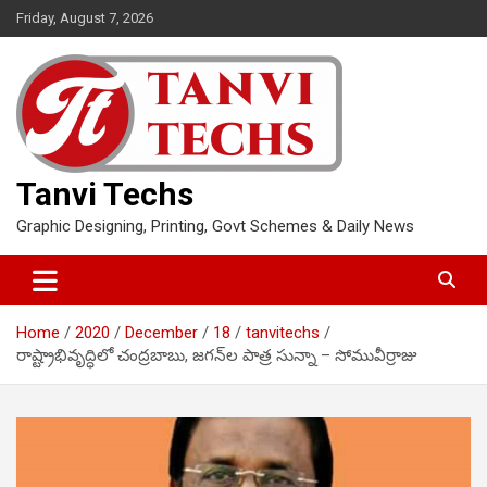
Skip
Friday, August 7, 2026
to
content
Tanvi Techs
Graphic Designing, Printing, Govt Schemes & Daily News
Home
2020
December
18
tanvitechs
రాష్ట్రాభివృద్ధిలో చంద్రబాబు, జగన్‌ల పాత్ర సున్నా – సోమువీర్రాజు