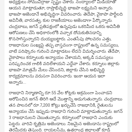
అధ్యక్షులు సోమువీర్రాజు స్పష్టం చేశారు. నంద్యాలలో మీడియాతో
ఆయన మాట్లాడుతూ, రాష్రాభివృద్ధి భాజపా లక్ష్యమని అన్నారు.
భాజపా అజెండానే అభివృద్ధిగా వివరించారు. తెదేపా, వైకాపా పార్టీలది
అవినీతి, వారసత్వ, కుల రాజకీయాలు అజెండాగా పేర్కొన్నారు.
చంద్రబాబు, జగన్‌ ప్రతిపక్షంలో ఉన్నపుడు ఒకరిమీద ఒకరు అవినీతి
ఆరోపణలు చేసి అధికారంలోకి వచ్చాక దోచుకుతినడాన్ని
కొనసాగిస్తున్నారని దుయ్యబట్టారు. ఎంతసేపు పోలవరం ఎత్తు,
రాజధానుల సంఖ్యపై తప్ప వాస్తవంగా రాష్ట్రంలో ఉన్న సమస్యలు,
వాటి పరిష్కారం గురించి మాట్లాడటం లేదని విమర్శించారు. తేదేపా,
వైకాపాలు కర్నూలుకు అన్యాయం చేశాయని, అక్కడి సమస్యలు
పరిష్కరించక గాలికి వదిలేశాయని ఎద్దేవా చేశారు. కర్నూలు జిల్లాకు
భాజపా మాత్రమే మేలు చేసిందని, జిల్లాకు చేసిన అభివృద్ది
కార్యక్రమాలను వరుసగా వివరించారు. ఇంకా ఆయన ఇలా
అన్నారు….
రాజధాని నిర్మాణాన్ని రూ.55 వేల కోట్లకు అక్రమంగా పెంచాడని
అరోపించిన జగన్‌ తిరిగి ఆదే మొత్తాన్ని అడుగుతున్నారు. చంద్రబాబు
తన పాలనలో రూ.7,200 కోట్లు ఖర్చుచేసి రాజధానికి, రైతులను
అన్యాయం చేసి ఇప్పుడు రాజధాని గురించి మాట్లాడుతున్నారు. జగన్‌
3 రాజధానులని చెబుతున్నారు. కర్నూలులో రాజధాని ఎందుకు
పెట్టరు. వారివి కృత్రిమ అజెండాలు. నిజమైన అజెండాను రాష్ట్రంలో
తెరమీదకు తెస్తుంది. రాయలసీమ, ఉత్తరాంధ్ర జిల్లాలతో కూడి