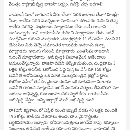
మొత్తం రాష్ట్రాభివృద్ధి భాజపా లక్ష్యం. దీనిపై చర్చ జరగాలి.
రాయలసీమలో తాగడానికి నీరు లేవా? నిరక జలాలు లేవా? హంద్రీ-
నీవా, గాలేరు-నగరి ముచ్చటగా మారిందా? పోలవరం గురించి తప్ప
గాలేరు-నగరిపై చంద్రబాబు మాట్లాడటం లేదు. ఒకే రాజధాని
అంటున్నారు. కాని రాయలసీమ గురించి మాట్లాడటం లేదు. జగన్‌
హంద్రీనీవా గురించి మాట్లాడరు. తుంగ్రభద్రకు 11 టీఎంసీల నుంచి 31
టీఎంసీల నీరు తెచ్చే సమాంతర కాలువకు అవకాశం ఉన్నా
మాట్లాడరు. అలుగు గురించి మాట్లాడారు. ఎంతసేపు రాజధాని
గురించే మాట్లాడతారు. .అబివృద్ధికి విఘాతమైన అజెండాలు
అమలుచేస్తున్నారు. భాజపా దీనిని తిప్పికొడుతుంది. చంద్రబాబు 3
లక్షల కోట్లు అవినీతి ఆరోపించి పెద్ద పుస్తకం వేసి రూ.150 కోట్లు
అవినీతి ఆరోపణలపై ఒక మాజీ ముఖ్యమంత్రిని జైల్లో పెట్టారు.
ఈరోజు ఎపీలో తెదేపా, వైకాపా రెండూ ఒక కూటమిగా మారారు.
అవినీతి గురించి మాట్లాడిన జగన్‌ ఎందుకు చర్యలు తీసుకోరు? మా
అజెండా అభివృద్ధి, కుటుంబపాలనకు వ్యతిరేకం. రాయలసీమ
అబివృద్ధి చేస్తాం. అన్ని జిల్లాల్లో మోదీ అభివృద్ధి ఉంది.
లాక్‌డౌన్‌ కష్టకాలంలో ఏప్రిల్‌ నుంచి ఇప్పటి వరకు 40 లక్షల మందికి
195 కోట్లు జాతీయ వేతనాలు అందించాం. మైనార్టీలకు
ఆర్ధికసహాయం ఇచ్చారు. బోధనాసుపత్రులు జగన్‌వి కావు. కర్నూలు-
నంద్యాల, తిరుపతి జాతీయ రహదారి నిర్మిస్తున్నాం. రాష్ట్రానికి 23