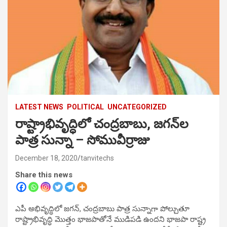
LATEST NEWS
POLITICAL
UNCATEGORIZED
రాష్ట్రాభివృద్ధిలో చంద్రబాబు, జగన్‌ల
పాత్ర సున్నా – సోమువీర్రాజు
December 18, 2020
tanvitechs
Share this news
ఎపీ అభివృద్ధిలో జగన్‌, చంద్రబాబు పాత్ర సున్నాగా పోల్చుతూ
రాష్ట్రాభివృద్ధి మొత్తం భాజపాతోనే ముడిపడి ఉందని భాజపా రాష్ట్ర