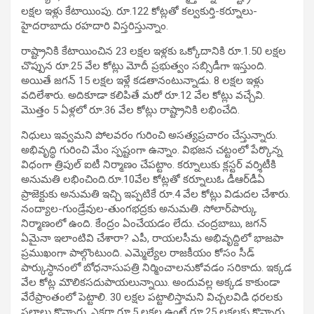
లక్షల ఇళ్లు కేటాయింపు. రూ.122 కోట్లతో కల్వకుర్తి-కర్నూలు-
హైదరాబాదు రహదారి విస్తరిస్తున్నాం.
రాష్ట్రానికి కేటాయించిన 23 లక్షల ఇళ్లకు ఒక్కోదానికి రూ.1.50 లక్షల
చొప్పున రూ.25 వేల కోట్లు మోదీ ప్రభుత్వం సబ్సిడీగా ఇస్తుంది.
అయితే జగన్‌ 15 లక్షల ఇళ్లే కడతానంటున్నాడు. 8 లక్షల ఇళ్లు
వదిలేశారు. అదికూడా కలిపితే మరో రూ.12 వేల కోట్లు వచ్చేవి.
మొత్తం 5 ఏళ్లలో రూ.36 వేల కోట్లు రాష్ట్రానికి లభించేది.
నిధులు ఇవ్వమని పోలవరం గురించి అసత్యప్రచారం చేస్తున్నారు.
అభివృద్ధి గురించి మేం స్పష్టంగా ఉన్నాం. విభజన చట్టంలో పేర్కొన్న
విధంగా త్రిపుల్‌ ఐటీ నిర్మాణం చేపట్టాం. కర్నూలుకు క్లస్టర్‌ వర్శిటీకి
అనుమతి లభించింది.రూ.10వేల కోట్లతో కర్నూలుఓ డీఆర్‌డీఏ
ప్రాజెక్టుకు అనుమతి ఇచ్చి ఇప్పటికే రూ.4 వేల కోట్లు విడుదల చేశారు.
నంద్యాల-గుండ్రేవుల-తుంగభద్రకు అనుమతి. సోలార్‌పార్కు
నిర్మాణంలో ఉంది. కేంద్రం ఏంచేయడం లేదు. చంద్రబాబు, జగన్‌
ఏమైనా ఇలాంటివి చేశారా? ఎపీ, రాయలసీమ అభివృద్దిలో భాజపా
ప్రముఖంగా పాల్గొంటుంది. ఎమ్మెల్యేల రాజకీయం కోసం సీడ్‌
పార్కుస్ధానంలో బోధనాసుపత్రి నిర్మించాలనుకోవడం సరికాదు. ఇక్కడ
వేల కోట్ల మౌలికసదుపాయలున్నాయి. అందువల్ల అక్కడ కాకుండా
వేరేప్రాంతంలో పెట్టాలి. 30 లక్షల పట్టాలిస్తామని విచ్చలవిడి ధరలకు
స్థలాలు కొన్నారు. ఎకరా రూ.5 లక్షల ఉంటే రూ.25 లక్షలకు కొన్నారు.