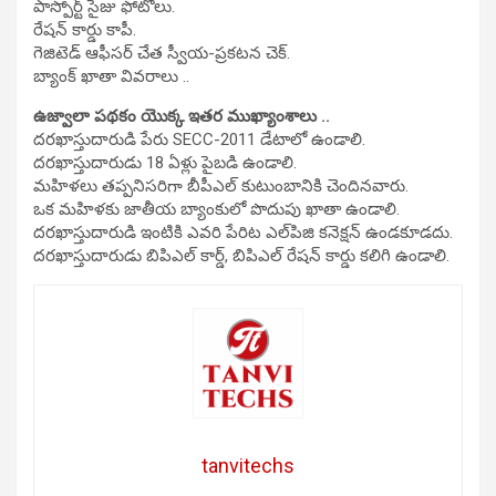
పాస్పోర్ట్ సైజు ఫోటోలు.
రేషన్ కార్డు కాపీ.
గెజిటెడ్ ఆఫీసర్ చేత స్వీయ-ప్రకటన చెక్.
బ్యాంక్ ఖాతా వివరాలు ..
ఉజ్వాలా పథకం యొక్క ఇతర ముఖ్యాంశాలు ..
దరఖాస్తుదారుడి పేరు SECC-2011 డేటాలో ఉండాలి.
దరఖాస్తుదారుడు 18 ఏళ్లు పైబడి ఉండాలి.
మహిళలు తప్పనిసరిగా బీపీఎల్ కుటుంబానికి చెందినవారు.
ఒక మహిళకు జాతీయ బ్యాంకులో పొదుపు ఖాతా ఉండాలి.
దరఖాస్తుదారుడి ఇంటికి ఎవరి పేరిట ఎల్‌పిజి కనెక్షన్ ఉండకూడదు.
దరఖాస్తుదారుడు బిపిఎల్ కార్డ్, బిపిఎల్ రేషన్ కార్డు కలిగి ఉండాలి.
tanvitechs