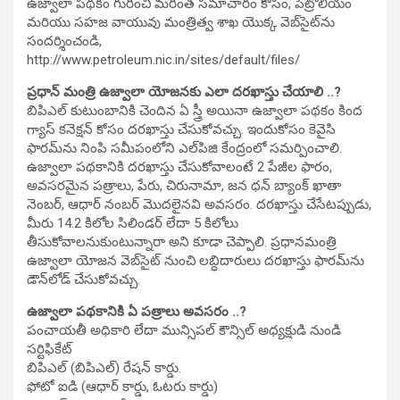
ఉజ్వాలా పథకం గురించి మరింత సమాచారం కోసం, పెట్రోలియం
మరియు సహజ వాయువు మంత్రిత్వ శాఖ యొక్క వెబ్‌సైట్‌ను
సందర్శించండి,
http://www.petroleum.nic.in/sites/default/files/
ప్రధాన్ మంత్రి ఉజ్వాలా యోజనకు ఎలా దరఖాస్తు చేయాలి ..?
బిపిఎల్ కుటుంబానికి చెందిన ఏ స్త్రీ అయినా ఉజ్వాలా పథకం కింద
గ్యాస్ కనెక్షన్ కోసం దరఖాస్తు చేసుకోవచ్చు. ఇందుకోసం కెవైసి
ఫారమ్‌ను నింపి సమీపంలోని ఎల్‌పిజి కేంద్రంలో సమర్పించాలి.
ఉజ్వాలా పథకానికి దరఖాస్తు చేసుకోవాలంటే 2 పేజీల ఫారం,
అవసరమైన పత్రాలు, పేరు, చిరునామా, జన ధన్ బ్యాంక్ ఖాతా
నెంబర్, ఆధార్ నంబర్ మొదలైనవి అవసరం. దరఖాస్తు చేసేటప్పుడు,
మీరు 14.2 కిలోల సిలిండర్ లేదా 5 కిలోలు
తీసుకోవాలనుకుంటున్నారా అని కూడా చెప్పాలి. ప్రధానమంత్రి
ఉజ్వాలా యోజన వెబ్‌సైట్ నుంచి లబ్ధిదారులు దరఖాస్తు ఫారమ్‌ను
డౌన్‌లోడ్ చేసుకోవచ్చు.
ఉజ్వాలా పథకానికి ఏ పత్రాలు అవసరం ..?
పంచాయతీ అధికారి లేదా మున్సిపల్ కౌన్సిల్ అధ్యక్షుడి నుండి
సర్టిఫికేట్
బిపిఎల్ (బిపిఎల్) రేషన్ కార్డు.
ఫోటో ఐడి (ఆధార్ కార్డు, ఓటరు కార్డు)