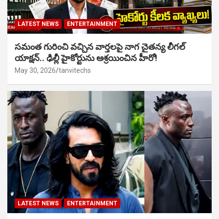
LATEST NEWS
ENTERTAINMENT
సమంత గురించి వచ్చిన వార్తలపై నాగ చైతన్య లీగల్
యాక్షన్.. ఢిల్లీ హైకోర్టును ఆశ్రయించిన హీరో!
May 30, 2026
tanvitechs
LATEST NEWS
ENTERTAINMENT