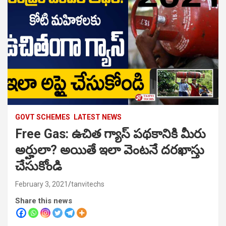
GOVT SCHEMES
LATEST NEWS
Free Gas: ఉచిత గ్యాస్ పథకానికి మీరు
అర్హులా? అయితే ఇలా వెంటనే దరఖాస్తు
చేసుకోండి
February 3, 2021
tanvitechs
Share this news