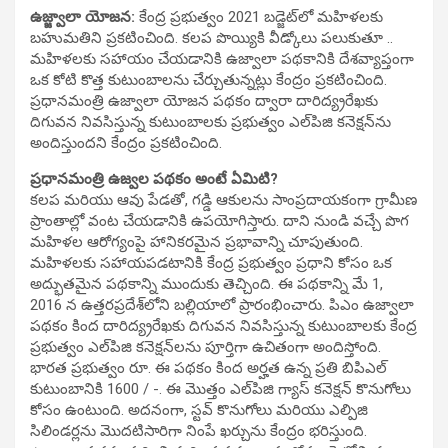
ఉజ్జ్వాలా యోజన:
కేంద్ర ప్రభుత్వం 2021 బడ్జెట్‌లో మహిళలకు
బహుమతిని ప్రకటించింది. కలప పొయ్యికి వీడ్కోలు పలుకుతూ ..
మహిళలకు సహాయం చేయడానికి ఉజ్వాలా పథకానికి దేశవ్యాప్తంగా
ఒక కోటి కొత్త కుటుంబాలను చేర్చుతున్నట్లు కేంద్రం ప్రకటించింది.
ప్రధానమంత్రి ఉజ్వాలా యోజన పథకం ద్వారా దారిద్య్రరేఖకు
దిగువన నివసిస్తున్న కుటుంబాలకు ప్రభుత్వం ఎల్‌పిజి కనెక్షన్‌ను
అందిస్తుందని కేంద్రం ప్రకటించింది.
ప్రధానమంత్రి ఉజ్వల పథకం అంటే ఏమిటి?
కలప మరియు ఆవు పేడతో, గడ్డి ఆకులను సాంప్రదాయకంగా గ్రామీణ
ప్రాంతాల్లో వంట చేయడానికి ఉపయోగిస్తారు. దాని నుండి వచ్చే పొగ
మహిళల ఆరోగ్యంపై హానికరమైన ప్రభావాన్ని చూపుతుంది.
మహిళలకు సహాయపడటానికి కేంద్ర ప్రభుత్వం ప్రధాని కోసం ఒక
అద్భుతమైన పథకాన్ని ముందుకు తెచ్చింది. ఈ పథకాన్ని మే 1,
2016 న ఉత్తరప్రదేశ్‌లోని బల్లియాలో ప్రారంభించారు. పిఎం ఉజ్వాలా
పథకం కింద దారిద్య్రరేఖకు దిగువన నివసిస్తున్న కుటుంబాలకు కేంద్ర
ప్రభుత్వం ఎల్‌పిజి కనెక్షన్‌లను పూర్తిగా ఉచితంగా అందిస్తోంది.
భారత ప్రభుత్వం రూ. ఈ పథకం కింద అర్హత ఉన్న ప్రతి బిపిఎల్
కుటుంబానికి 1600 / -. ఈ మొత్తం ఎల్‌పిజి గ్యాస్ కనెక్షన్ కొనుగోలు
కోసం ఉంటుంది. అదనంగా, స్టవ్ కొనుగోలు మరియు ఎల్పిజి
సిలిండర్లను మొదటిసారిగా నింపే ఖర్చును కేంద్రం భరిస్తుంది.