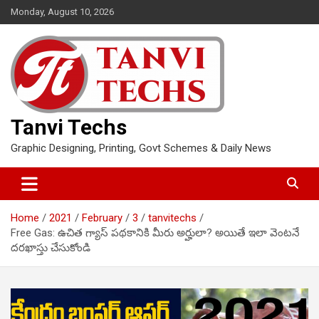
Skip
Monday, August 10, 2026
to
content
Tanvi Techs
Graphic Designing, Printing, Govt Schemes & Daily News
Home
2021
February
3
tanvitechs
Free Gas: ఉచిత గ్యాస్ పథకానికి మీరు అర్హులా? అయితే ఇలా వెంటనే
దరఖాస్తు చేసుకోండి