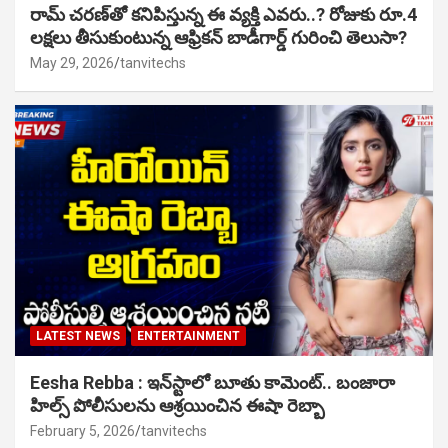
రామ్ చరణ్‌తో కనిపిస్తున్న ఈ వ్యక్తి ఎవరు..? రోజుకు రూ.4
లక్షలు తీసుకుంటున్న ఆఫ్రికన్ బాడీగార్డ్ గురించి తెలుసా?
May 29, 2026
tanvitechs
LATEST NEWS
ENTERTAINMENT
Eesha Rebba : ఇన్‌స్టాలో బూతు కామెంట్.. బంజారా
హిల్స్ పోలీసులను ఆశ్రయించిన ఈషా రెబ్బా
February 5, 2026
tanvitechs