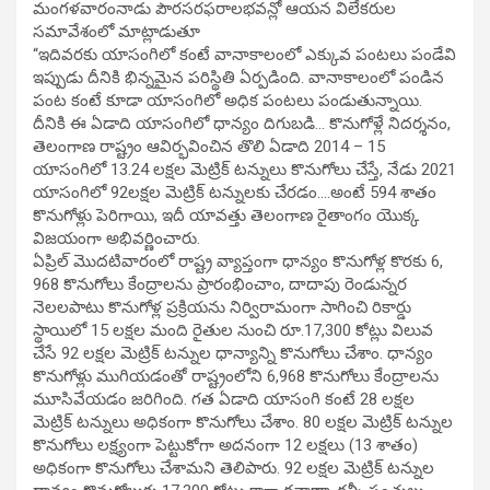
మంగళవారంనాడు పౌరసరఫరాలభవన్లో ఆయన విలేకరుల
సమావేశంలో మాట్లాడుతూ
“ఇదివరకు యాసంగిలో కంటే వానాకాలంలో ఎక్కువ పంటలు పండేవి
ఇప్పుడు దీనికి భిన్నమైన పరిస్థితి ఏర్పడింది. వానాకాలంలో పండిన
పంట కంటే కూడా యాసంగిలో అధిక పంటలు పండుతున్నాయి.
దీనికి ఈ ఏడాది యాసంగిలో ధాన్యం దిగుబడి… కొనుగోళ్లే నిదర్శనం,
తెలంగాణ రాష్ట్రం ఆవిర్భవించిన తొలి ఏడాది 2014 – 15
యాసంగిలో 13.24 లక్షల మెట్రిక్ టన్నులు కొనుగోలు చేస్తే, నేడు 2021
యాసంగిలో 92లక్షల మెట్రిక్ టన్నులకు చేరడం….అంటే 594 శాతం
కొనుగోళ్లు పెరిగాయి, ఇదీ యావత్తు తెలంగాణ రైతాంగం యొక్క
విజయంగా అభివర్ణించారు.
ఏప్రిల్ మొదటివారంలో రాష్ట్ర వ్యాప్తంగా ధాన్యం కొనుగోళ్ల కొరకు 6,
968 కొనుగోలు కేంద్రాలను ప్రారంభించాం, దాదాపు రెండున్నర
నెలలపాటు కొనుగోళ్ల ప్రక్రియను నిర్విరామంగా సాగించి రికార్డు
స్థాయిలో 15 లక్షల మంది రైతుల నుంచి రూ.17,300 కోట్లు విలువ
చేసే 92 లక్షల మెట్రిక్ టన్నుల ధాన్యాన్ని కొనుగోలు చేశాం. ధాన్యం
కొనుగోళ్లు ముగియడంతో రాష్ట్రంలోని 6,968 కొనుగోలు కేంద్రాలను
మూసివేయడం జరిగింది. గత ఏడాది యాసంగి కంటే 28 లక్షల
మెట్రిక్ టన్నులు అధికంగా కొనుగోలు చేశాం. 80 లక్షల మెట్రిక్ టన్నుల
కొనుగోలు లక్ష్యంగా పెట్టుకోగా అదనంగా 12 లక్షలు (13 శాతం)
అధికంగా కొనుగోలు చేశామని తెలిపారు. 92 లక్షల మెట్రిక్ టన్నుల