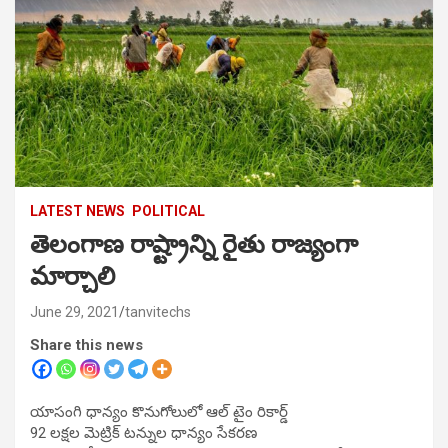
LATEST NEWS
POLITICAL
తెలంగాణ రాష్ట్రాన్ని రైతు రాజ్యంగా
మార్చాలి
June 29, 2021
tanvitechs
Share this news
యాసంగి ధాన్యం కొనుగోలులో ఆల్ టైం రికార్డ్
92 లక్షల మెట్రిక్ టన్నుల ధాన్యం సేకరణ