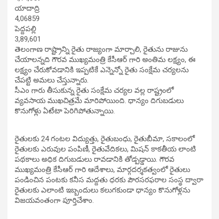
యాదాద్రి
4,06859
పెద్దపల్లి
3,89,601
తెలంగాణ రాష్ట్రాన్ని రైతు రాజ్యంగా మార్చాలి, రైతును రాజును
చేయాలన్నది గౌరవ ముఖ్యమంత్రి కేసీఆర్ గారి అంతిమ లక్ష్యం, ఈ
లక్ష్యం చేరుకోవడానికి ఇప్పటికే ఎన్నెన్నో రైతు సంక్షేమ చర్యలను
చేపట్టి అమలు చేస్తున్నారు.
సీఎం గారు తీసుకున్న రైతు సంక్షేమ చర్యల వల్ల రాష్ట్రంలో
వ్యవసాయ ముఖచిత్రమే మారిపోయింది. ధాన్యం దిగుబడులు
కొనుగోళ్లు ఏటేటా పెరిగిపోతున్నాయి.
రైతులకు 24 గంటల విద్యుత్తు, రైతుబంధు, రైతుబీమా, సకాలంలో
రైతులకు ఎరువుల పంపిణీ, రైతువేదికలు, మిషన్ కాకతీయ లాంటి
పథకాలు అధిక దిగుబడులు రావడానికి తోడ్పడ్డాయి. గౌరవ
ముఖ్యమంత్రి కేసీఆర్ గారి ఆదేశాలు, మార్గదర్శకత్వంలో రైతులు
పండించిన పంటకు కనీస మద్దతు ధరకు పౌరసరఫరాల సంస్థ ద్వారా
రైతులకు ఎలాంటి ఇబ్బందులు కలుగకుండా ధాన్యం కొనుగోళ్లను
విజయవంతంగా పూర్తిచేశాం.