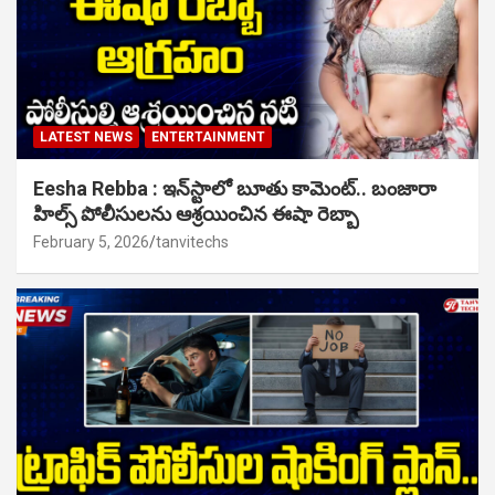
LATEST NEWS
ENTERTAINMENT
Eesha Rebba : ఇన్‌స్టాలో బూతు కామెంట్.. బంజారా
హిల్స్ పోలీసులను ఆశ్రయించిన ఈషా రెబ్బా
February 5, 2026
tanvitechs