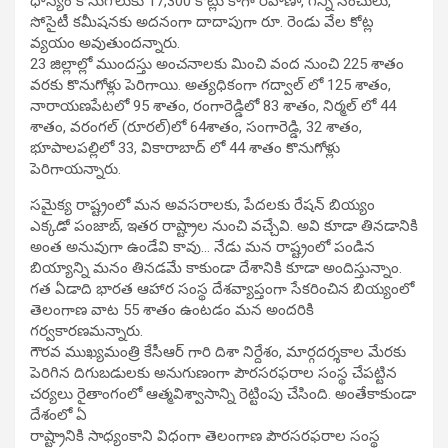
ధాన్యం కొనుగోలుకు 17,300 కోట్లు కాగా రవాణా, గన్నీ సంచులు,
సోసైటీ కమీషనకు అదనంగా దాదాపుగా రూ. రెండు వేల కోట్ల
వ్యయం అవుతుందన్నారు.
23 జిల్లాల్లో ముందస్తు అంచనాలకు మించి వంద నుంచి 225 శాతం
వరకు కొనుగోళ్లు పెరిగాయి. అత్యధికంగా గద్వాల్ లో 125 శాతం,
నారాయణపేటలో 95 శాతం, రంగారెడ్డిలో 83 శాతం, నిర్మల్ లో 44
శాతం, వరంగల్ (రూరల్)లో 64శాతం, సంగారెడ్డి, 32 శాతం,
భూపాలపల్లిలో 33, వికారాబాద్ లో 44 శాతం కొనుగోళ్లు
పెరిగాయన్నారు.
సమైక్య రాష్ట్రంలో మన అవసరాలకు, పేదలకు రేషన్ బియ్యం
ఎక్కడో పంజాబ్, ఇతర రాష్ట్రాల నుంచి వచ్చేవి. అవి కూడా తినడానికి
అంత అనువుగా ఉండేవి కావు… నేడు మన రాష్ట్రంలో పండిన
బియ్యాన్ని మనం తినడమే కాకుండా దేశానికి కూడా అందిస్తున్నాం.
గత ఏడాది భారత ఆహార సంస్థ దేశవ్యాప్తంగా సేకరించిన బియ్యంలో
తెలంగాణ వాట 55 శాతం ఉంటడం మన అందరికి
గర్వకారణమన్నారు.
గౌరవ ముఖ్యమంత్రి కేసీఆర్ గారి దిశా నిర్దేశం, మార్గదర్శకాల మేరకు
పెరిగిన దిగుబడులకు అనుగుణంగా పౌరసరఫరాల సంస్థ చేపట్టిన
చర్యలు రైతాంగంలో ఆత్మవిశ్వాసాన్ని రెట్టింపు చేసింది. అంతేకాకుండా
దేశంలో ఏ
రాష్ట్రానికి సాధ్యంకాని విధంగా తెలంగాణ పౌరసరఫరాల సంస్థ