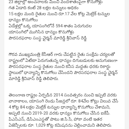
23 జిల్లాల్లో అంచనాలకు మించి వందశాతంపైగా కొనుగోళ్లు
గత ఏడాది కంటే 28 లక్షల టన్నులు అధికం
15 లక్షల మంది రైతుల నుంచి రూ.17 వేల కోట్ల మెట్రిక్ టన్నుల
ధాన్యం కొనుగోలు
ఏడేళ్లల్లో ఒక్క యాసంగిలోనే 594 శాతం పెరుగుదల
యాసంగిలో ముగిసిన ధాన్యం కొనుగోళ్లు
పౌరసరఫరాల సంస్థ ఛైర్మన్ మారెడ్డి శ్రీనివాస్ రెడ్డి
గౌరవ ముఖ్యమంత్రి కేసీఆర్ గారు చేపట్టిన రైతు సంక్షేమ చర్యలతో
రాష్ట్రంలో ఏటేటా పెరుగుతున్న ధాన్యం దిగుబడులకు అనుగుణంగా
పౌరసరఫరాల సంస్థ రైతుల నుంచి కనీస మద్దతు ధరకు రికార్డు
స్థాయిలో ధాన్యాన్ని కొనుగోలు చేసిందని పౌరసరఫరాల సంస్థ ఛైర్మన్
మారెడ్డి శ్రీనివాస్ రెడ్డి తెలిపారు.
తెలంగాణ రాష్ట్రం ఏర్పడిన 2014 సంవత్సరం నుంచి ఇప్పటి వరకు
వానాకాలం, యాసంగి రెండు సీజన్లలో రూ. 84వేల కోట్లు విలువ చేసే
4 కోట్ల 84 లక్షల మెట్రిక్ టన్నుల ధాన్యాన్ని కొనుగోలు చేశామని,
అప్పటి నుంచి 2019-20 వరకు ధాన్యం కొనుగోలు చేసిన ఐకేపీ.
పిఎసిఎస్, డిసిఎంఎస్టతో పాటు జి.సి.సి, హాకా వంటి ఇతర
ఏజెన్సీలకు రూ. 1,029 కోట్ల కమిషనను చెల్లించామని తెలిపారు.