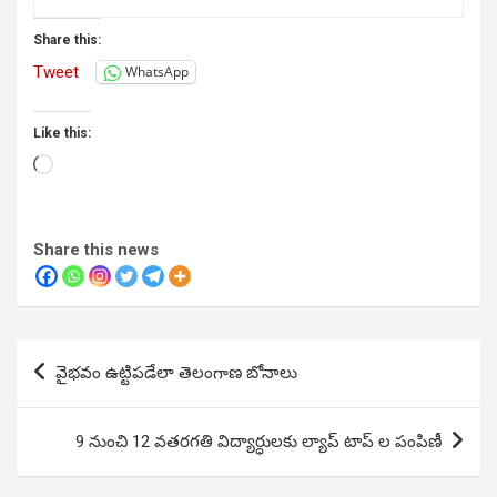
Share this:
Tweet
WhatsApp
Like this:
Loading…
Share this news
Post
వైభ‌వం ఉట్టిప‌డేలా తెలంగాణ బోనాలు
navigation
9 నుంచి 12 వతరగతి విద్యార్ధులకు ల్యాప్ టాప్ ల పంపిణీ