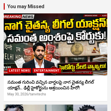
You may Missed
LATEST NEWS
ENTERTAINMENT
సమంత గురించి వచ్చిన వార్తలపై నాగ చైతన్య లీగల్
యాక్షన్.. ఢిల్లీ హైకోర్టును ఆశ్రయించిన హీరో!
May 30, 2026
tanvitechs