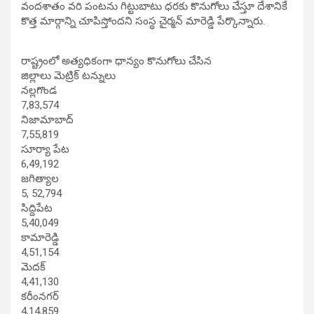
వందశాతం వరి పంటను గిట్టుబాటు ధరకు కొనుగోలు చేస్తూ దేశానికే
కొత్త మార్గాన్ని చూపిస్తోందని సంస్థ చైర్మన్ మారెడ్డి పేర్కొన్నారు.
రాష్ట్రంలో అత్యధికంగా ధాన్యం కొనుగోలు చేసిన
జిల్లాలు మెట్రిక్ టన్నులు
నల్లగొండ
7,83,574
నిజామాబాద్
7,55,819
సూర్యా పేట
6,49,192
జగిత్యాల
5, 52,794
సిద్దిపేట
5,40,049
కామారెడ్డి
4,51,154
మెదక్
4,41,130
కరీంనగర్
4,14,859