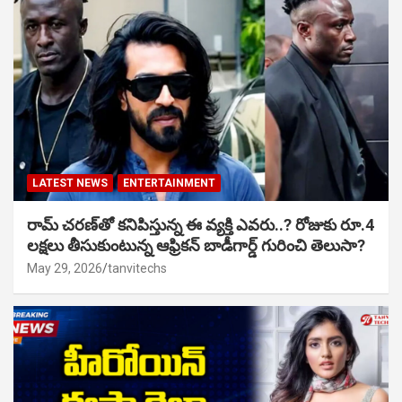
LATEST NEWS
ENTERTAINMENT
రామ్ చరణ్‌తో కనిపిస్తున్న ఈ వ్యక్తి ఎవరు..? రోజుకు రూ.4
లక్షలు తీసుకుంటున్న ఆఫ్రికన్ బాడీగార్డ్ గురించి తెలుసా?
May 29, 2026
tanvitechs