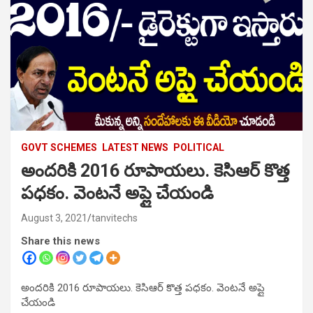
GOVT SCHEMES
LATEST NEWS
POLITICAL
అందరికి 2016 రూపాయలు. కెసిఆర్ కొత్త
పధకం. వెంటనే అప్లై చేయండి
August 3, 2021
tanvitechs
Share this news
అందరికి 2016 రూపాయలు. కెసిఆర్ కొత్త పధకం. వెంటనే అప్లై
చేయండి