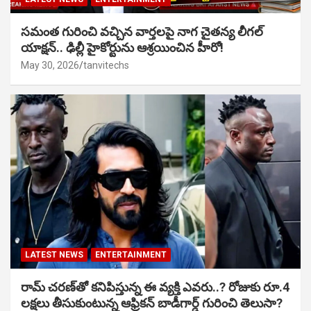
సమంత గురించి వచ్చిన వార్తలపై నాగ చైతన్య లీగల్
యాక్షన్.. ఢిల్లీ హైకోర్టును ఆశ్రయించిన హీరో!
May 30, 2026
tanvitechs
LATEST NEWS
ENTERTAINMENT
రామ్ చరణ్‌తో కనిపిస్తున్న ఈ వ్యక్తి ఎవరు..? రోజుకు రూ.4
లక్షలు తీసుకుంటున్న ఆఫ్రికన్ బాడీగార్డ్ గురించి తెలుసా?