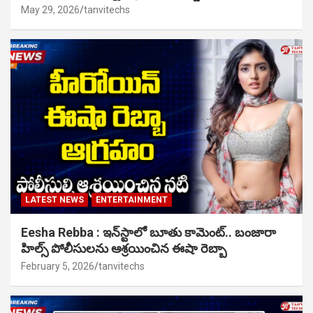
May 29, 2026
tanvitechs
LATEST NEWS
ENTERTAINMENT
Eesha Rebba : ఇన్‌స్టాలో బూతు కామెంట్.. బంజారా
హిల్స్ పోలీసులను ఆశ్రయించిన ఈషా రెబ్బా
February 5, 2026
tanvitechs