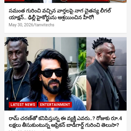
సమంత గురించి వచ్చిన వార్తలపై నాగ చైతన్య లీగల్
యాక్షన్.. ఢిల్లీ హైకోర్టును ఆశ్రయించిన హీరో!
May 30, 2026
tanvitechs
LATEST NEWS
ENTERTAINMENT
రామ్ చరణ్‌తో కనిపిస్తున్న ఈ వ్యక్తి ఎవరు..? రోజుకు రూ.4
లక్షలు తీసుకుంటున్న ఆఫ్రికన్ బాడీగార్డ్ గురించి తెలుసా?