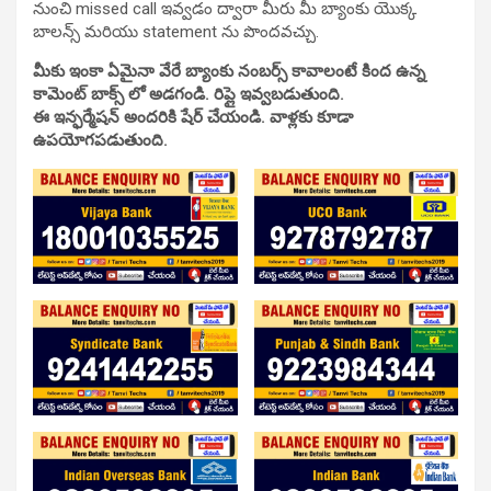
నుంచి missed call ఇవ్వడం ద్వారా మీరు మీ బ్యాంకు యొక్క
బాలన్స్ మరియు statement ను పొందవచ్చు.
మీకు ఇంకా ఏమైనా వేరే బ్యాంకు నంబర్స్ కావాలంటే కింద ఉన్న
కామెంట్ బాక్స్ లో అడగండి. రిప్లై ఇవ్వబడుతుంది.
ఈ ఇన్ఫర్మేషన్ అందరికి షేర్ చేయండి. వాళ్లకు కూడా
ఉపయోగపడుతుంది.