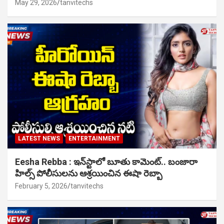
May 29, 2026
tanvitechs
LATEST NEWS
ENTERTAINMENT
Eesha Rebba : ఇన్‌స్టాలో బూతు కామెంట్.. బంజారా
హిల్స్ పోలీసులను ఆశ్రయించిన ఈషా రెబ్బా
February 5, 2026
tanvitechs