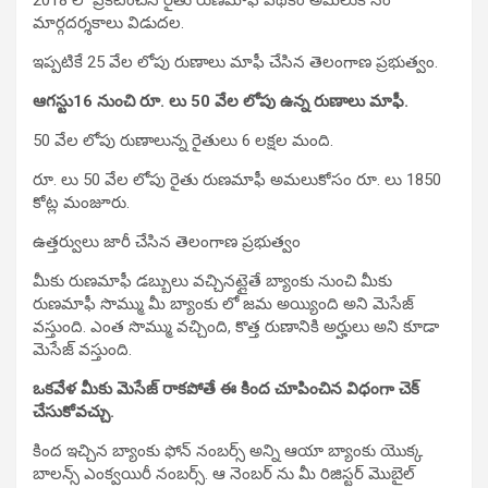
మార్గదర్శకాలు విడుదల.
ఇప్పటికే 25 వేల లోపు రుణాలు మాఫీ చేసిన తెలంగాణ ప్రభుత్వం.
ఆగస్టు16 నుంచి రూ. లు 50 వేల లోపు ఉన్న రుణాలు మాఫీ.
50 వేల లోపు రుణాలున్న రైతులు 6 లక్షల మంది.
రూ. లు 50 వేల లోపు రైతు రుణమాఫీ అమలుకోసం రూ. లు 1850
కోట్ల మంజూరు.
ఉత్తర్వులు జారీ చేసిన తెలంగాణ ప్రభుత్వం
మీకు రుణమాఫీ డబ్బులు వచ్చినట్లైతే బ్యాంకు నుంచి మీకు
రుణమాఫీ సొమ్ము మీ బ్యాంకు లో జమ అయ్యింది అని మెసేజ్
వస్తుంది. ఎంత సొమ్ము వచ్చింది, కొత్త రుణానికి అర్హులు అని కూడా
మెసేజ్ వస్తుంది.
ఒకవేళ మీకు మెసేజ్ రాకపోతే ఈ కింద చూపించిన విధంగా చెక్
చేసుకోవచ్చు.
కింద ఇచ్చిన బ్యాంకు ఫోన్ నంబర్స్ అన్ని ఆయా బ్యాంకు యొక్క
బాలన్స్ ఎంక్వయిరీ నంబర్స్. ఆ నెంబర్ ను మీ రిజిస్టర్ మొబైల్