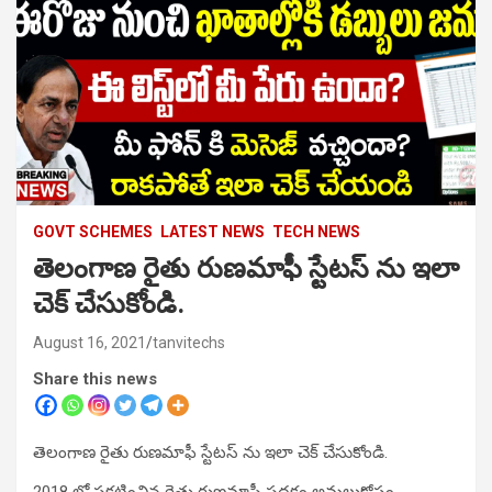
GOVT SCHEMES
LATEST NEWS
TECH NEWS
తెలంగాణ రైతు రుణమాఫీ స్టేటస్ ను ఇలా
చెక్ చేసుకోండి.
August 16, 2021
tanvitechs
Share this news
తెలంగాణ రైతు రుణమాఫీ స్టేటస్ ను ఇలా చెక్ చేసుకోండి.
2018 లో ప్రకటించిన రైతు రుణమాఫీ పథకం అమలుకోసం