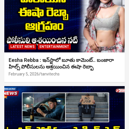
LATEST NEWS
ENTERTAINMENT
Eesha Rebba : ఇన్‌స్టాలో బూతు కామెంట్.. బంజారా
హిల్స్ పోలీసులను ఆశ్రయించిన ఈషా రెబ్బా
February 5, 2026
tanvitechs