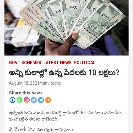
GOVT SCHEMES
LATEST NEWS
POLITICAL
అన్ని కులాల్లో ఉన్న పేదలకు 10 లక్షలు?
August 18, 2021
tanvitechs
Share this news
ఇళ్ళందకుంట మండలం కనగర్తి గ్రామంలో కుల సంఘాల సమావేశం
కు హాజరైన ఈటల రాజేందర్.
బీజేపీ లోంచేరిన పలువురు గ్రామస్థులు.