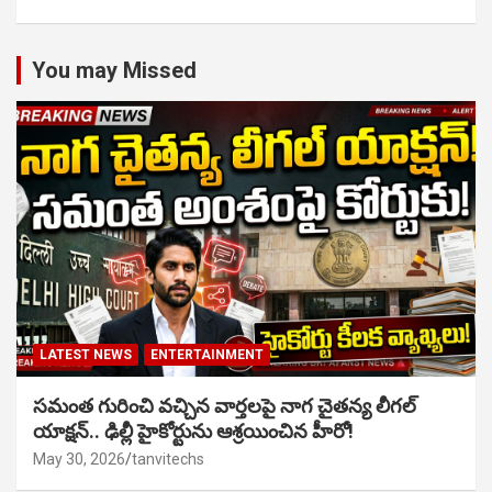
You may Missed
LATEST NEWS
ENTERTAINMENT
సమంత గురించి వచ్చిన వార్తలపై నాగ చైతన్య లీగల్
యాక్షన్.. ఢిల్లీ హైకోర్టును ఆశ్రయించిన హీరో!
May 30, 2026
tanvitechs