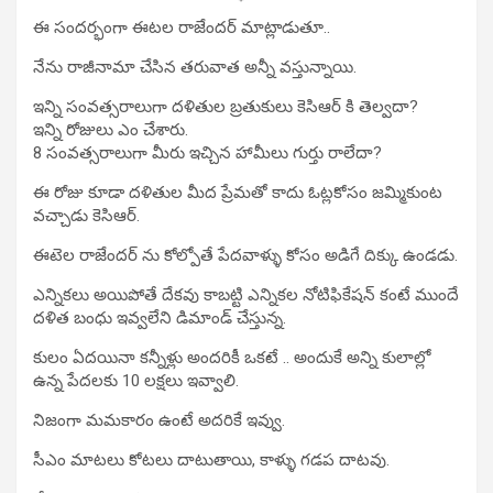
ఈ సందర్భంగా ఈటల రాజేందర్ మాట్లాడుతూ..
నేను రాజీనామా చేసిన తరువాత అన్నీ వస్తున్నాయి.
ఇన్ని సంవత్సరాలుగా దళితుల బ్రతుకులు కెసిఆర్ కి తెల్వదా?
ఇన్ని రోజులు ఎం చేశారు.
8 సంవత్సరాలుగా మీరు ఇచ్చిన హామీలు గుర్తు రాలేదా?
ఈ రోజు కూడా దళితుల మీద ప్రేమతో కాదు ఓట్లకోసం జమ్మికుంట
వచ్చాడు కెసిఆర్.
ఈటెల రాజేందర్ ను కోల్పోతే పేదవాళ్ళు కోసం అడిగే దిక్కు ఉండడు.
ఎన్నికలు అయిపోతే దేకవు కాబట్టి ఎన్నికల నోటిఫికేషన్ కంటే ముందే
దళిత బంధు ఇవ్వలేని డిమాండ్ చేస్తున్న.
కులం ఏదయినా కన్నీళ్లు అందరికీ ఒకటే .. అందుకే అన్ని కులాల్లో
ఉన్న పేదలకు 10 లక్షలు ఇవ్వాలి.
నిజంగా మమకారం ఉంటే అదరికే ఇవ్వు.
సీఎం మాటలు కోటలు దాటుతాయి, కాళ్ళు గడప దాటవు.