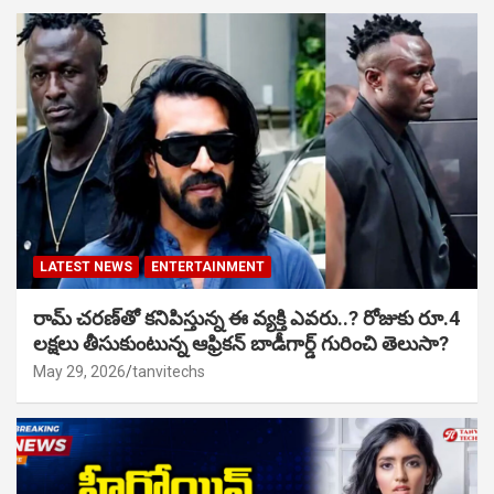
LATEST NEWS
ENTERTAINMENT
రామ్ చరణ్‌తో కనిపిస్తున్న ఈ వ్యక్తి ఎవరు..? రోజుకు రూ.4
లక్షలు తీసుకుంటున్న ఆఫ్రికన్ బాడీగార్డ్ గురించి తెలుసా?
May 29, 2026
tanvitechs