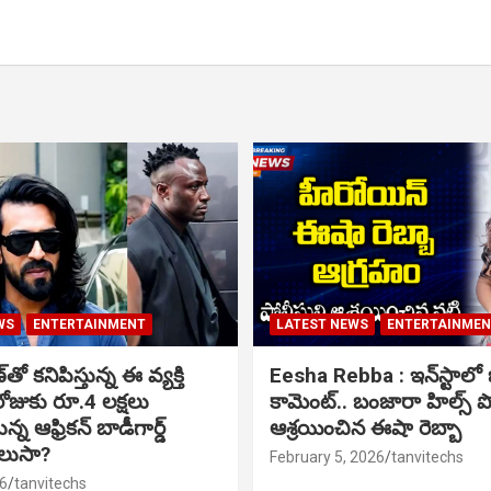
WS
ENTERTAINMENT
LATEST NEWS
ENTERTAINME
ో కనిపిస్తున్న ఈ వ్యక్తి
Eesha Rebba : ఇన్‌స్టాల
ోజుకు రూ.4 లక్షలు
కామెంట్.. బంజారా హిల్స్ 
్న ఆఫ్రికన్ బాడీగార్డ్
ఆశ్రయించిన ఈషా రెబ్బా
ెలుసా?
February 5, 2026
tanvitechs
6
tanvitechs