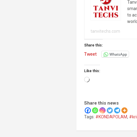
Tanvi
smar
to a
worl
tanvitechs.com
Share this:
Tweet
WhatsApp
Like this:
Loading…
Share this news
Tags:
#KONDAPOLAM
,
#kr