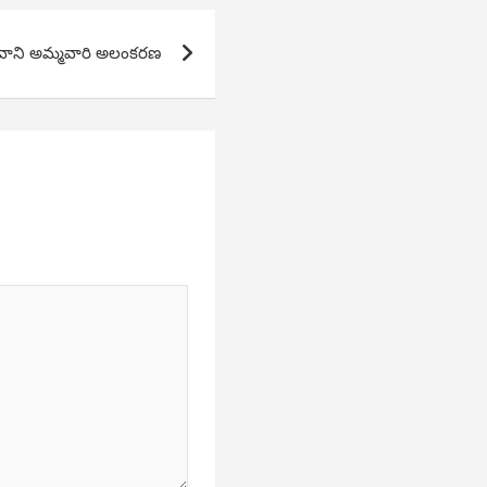
భవాని అమ్మవారి అలంకరణ