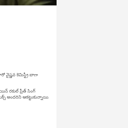
వైష్ణవ కెమిస్ట్రీ బాగా
యిన్ రకుల్ ప్రీత్ సింగ్
ుక్స్ అందరిని ఆకట్టుకున్నాయి.