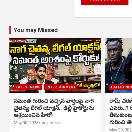
You may Missed
LATEST NEWS
ENTERTAINMENT
LATEST NE
సమంత గురించి వచ్చిన వార్తలపై నాగ
రామ్ చరణ్‌త
చైతన్య లీగల్ యాక్షన్.. ఢిల్లీ హైకోర్టును
ఎవరు..? ర
ఆశ్రయించిన హీరో!
తీసుకుంటున
గురించి త
May 30, 2026
tanvitechs
May 29, 202