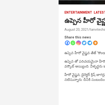
ENTERTAINMENT
LATES
ఉప్పెన హీరో వై
August 20, 2021
tanvitech
Share this news
ఉప్పెన హీరో వైష్ణవ తేజ్ “కొ
ఉప్పెన తో పరిచయమైనా హీరో వై
వర్కౌట్ అయ్యింది. వీళ్ళద్దరు 
హీరో వైష్ణవ, డైరెక్టర్ క్రిష్ జ
నటిసున్నారు. దీనికి సంబందించ