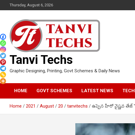
Skip
Thursday, August 6, 2026
to
content
Tanvi Techs
Graphic Designing, Printing, Govt Schemes & Daily News
HOME
GOVT SCHEMES
LATEST NEWS
TECH
Home
2021
August
20
tanvitechs
ఉప్పెన హీరో వైష్ణవ తేజ