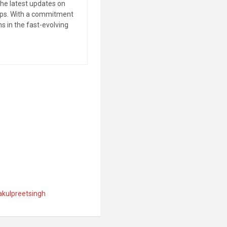
the latest updates on
tips. With a commitment
s in the fast-evolving
akulpreetsingh