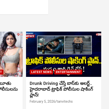
NT
LATEST NEWS
ENTERTAINMENT
ో బూతు
Drunk Driving చేస్తే బాస్‌కు అలర్ట్..
పోలీసులను
హైదరాబాద్ ట్రాఫిక్ పోలీసుల షాకింగ్
ప్లాన్!
February 5, 2026
tanvitechs