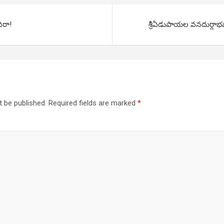
ిరా!
శ్రీఏడుపాయల వనదుర్గా
t be published.
Required fields are marked
*