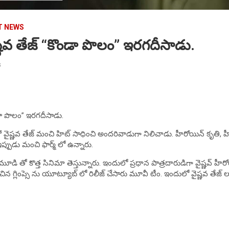
T NEWS
ష్ణవ తేజ్ “కొండా పొలం” ఇరగదీసాడు.
s
ండా పొలం” ఇరగదీసాడు.
ష్ణవ తేజ్ మంచి హిట్ సాధించి అందరివాడుగా నిలిచాడు. హీరోయిన్ కృతి, హీరో 
ఇప్పుడు మంచి ఫార్మ్ లో ఉన్నారు.
ాగర్లమూడి తో కొత్త సినిమా తెస్తున్నారు. ఇందులో ప్రధాన పాత్రదారుడిగా వైష్ణవ్ హీరో
ిన గ్లింప్సె ను యూట్యూబ్ లో రిలీజ్ చేసారు మూవీ టీం. ఇందులో వైష్ణవ తేజ్ ల