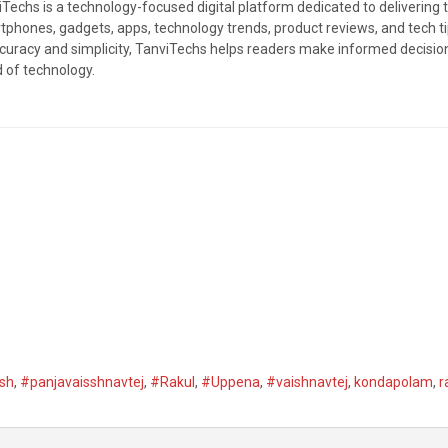
Techs is a technology-focused digital platform dedicated to delivering 
tphones, gadgets, apps, technology trends, product reviews, and tech 
ccuracy and simplicity, TanviTechs helps readers make informed decision
d of technology.
ish
,
#panjavaisshnavtej
,
#Rakul
,
#Uppena
,
#vaishnavtej
,
kondapolam
,
r