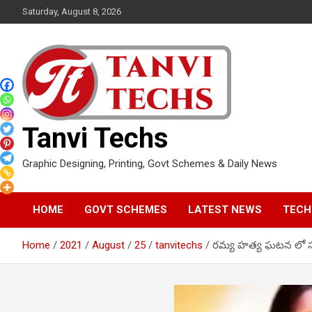
Skip
Saturday, August 8, 2026
to
content
Tanvi Techs
Graphic Designing, Printing, Govt Schemes & Daily News
HOME
GOVT SCHEMES
LATEST NEWS
TECH
Home
2021
August
25
tanvitechs
రమ్య హత్య ఘటన లో స్