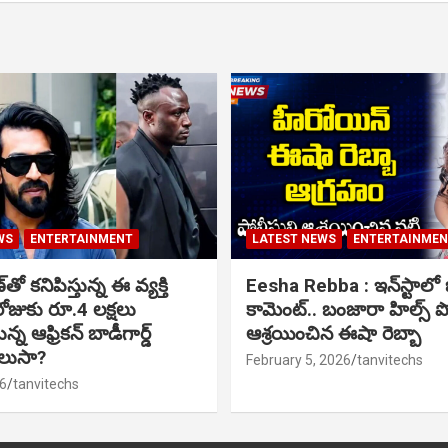
WS
ENTERTAINMENT
LATEST NEWS
ENTERTAINME
ో కనిపిస్తున్న ఈ వ్యక్తి
Eesha Rebba : ఇన్‌స్టాల
ోజుకు రూ.4 లక్షలు
కామెంట్.. బంజారా హిల్స్ 
్న ఆఫ్రికన్ బాడీగార్డ్
ఆశ్రయించిన ఈషా రెబ్బా
ెలుసా?
February 5, 2026
tanvitechs
6
tanvitechs