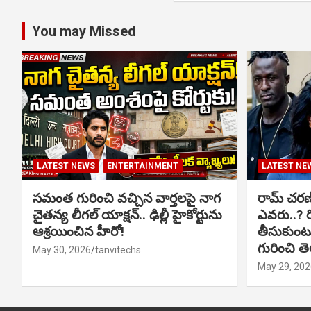
You may Missed
LATEST NEWS
ENTERTAINMENT
LATEST NE
సమంత గురించి వచ్చిన వార్తలపై నాగ
రామ్ చరణ్‌త
చైతన్య లీగల్ యాక్షన్.. ఢిల్లీ హైకోర్టును
ఎవరు..? ర
ఆశ్రయించిన హీరో!
తీసుకుంటున
గురించి త
May 30, 2026
tanvitechs
May 29, 202