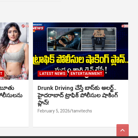
NT
LATEST NEWS
ENTERTAINMENT
ో బూతు
Drunk Driving చేస్తే బాస్‌కు అలర్ట్..
పోలీసులను
హైదరాబాద్ ట్రాఫిక్ పోలీసుల షాకింగ్
ప్లాన్!
February 5, 2026
tanvitechs