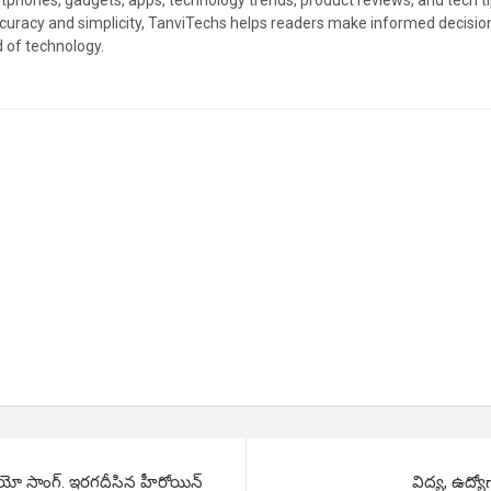
ccuracy and simplicity, TanviTechs helps readers make informed decision
d of technology.
డియో సాంగ్. ఇరగదీసిన హీరోయిన్
విద్య, ఉద్యో