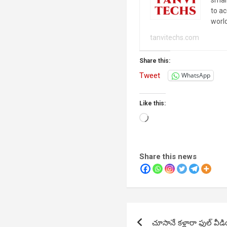
to a
worl
tanvitechs.com
Share this:
Tweet
WhatsApp
Like this:
Loading…
Share this news
Post
చూసానే కళ్లారా ఫుల్ వీ