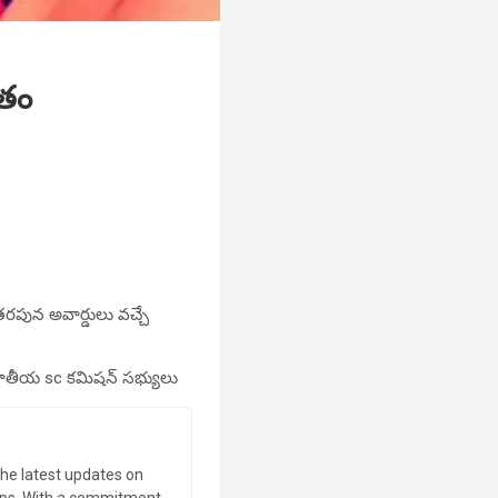
ుతం
 తరపున అవార్డులు వచ్చే
న జాతీయ sc కమిషన్ సభ్యులు
the latest updates on
tips. With a commitment