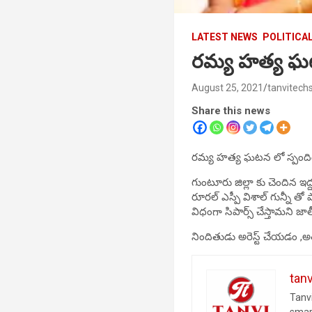
LATEST NEWS
POLITICA
రమ్య హత్య ఘటన
August 25, 2021
tanvitech
Share this news
రమ్య హత్య ఘటన లో స్పందిం
గుంటూరు జిల్లా కు చెందిన ఇద్
రూరల్ ఎస్పీ విశాల్ గున్నీ త
విధంగా సిపార్స్ చేస్తామని జ
నిందితుడు అరెస్ట్ చేయడం ,అ
tan
Tanvi
smar