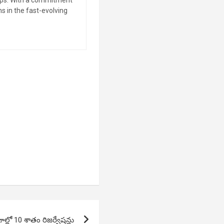
s in the fast-evolving
గాల్లో 10 శాతం రిజర్వేషన్లు