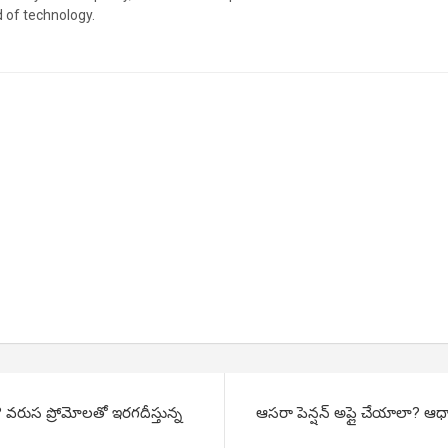
d of technology.
? వరుస ప్రోమోలతో ఇరగదీస్తున్న
ఆసరా పెన్షన్ అప్లై చేయాలా? ఆ