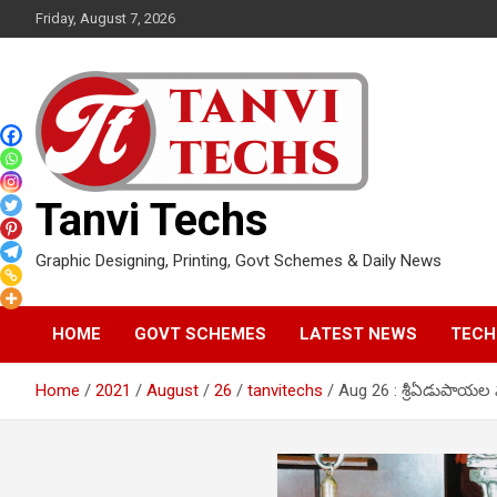
Skip
Friday, August 7, 2026
to
content
Tanvi Techs
Graphic Designing, Printing, Govt Schemes & Daily News
HOME
GOVT SCHEMES
LATEST NEWS
TECH
Home
2021
August
26
tanvitechs
Aug 26 : శ్రీఏడుపాయల