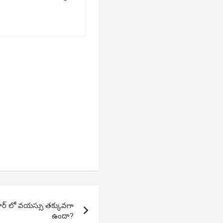
ధార్ లో వయస్సు తక్కువగా
ఉందా?