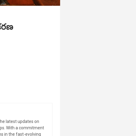
ంకరణ
the latest updates on
tips. With a commitment
s in the fast-evolving