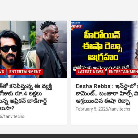
WS
ENTERTAINMENT
LATEST NEWS
ENTERTAINME
ో కనిపిస్తున్న ఈ వ్యక్తి
Eesha Rebba : ఇన్‌స్టాల
ోజుకు రూ.4 లక్షలు
కామెంట్.. బంజారా హిల్స్ 
్న ఆఫ్రికన్ బాడీగార్డ్
ఆశ్రయించిన ఈషా రెబ్బా
ెలుసా?
February 5, 2026
tanvitechs
6
tanvitechs