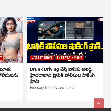
NT
LATEST NEWS
ENTERTAINMENT
ో బూతు
Drunk Driving చేస్తే బాస్‌కు అలర్ట్..
పోలీసులను
హైదరాబాద్ ట్రాఫిక్ పోలీసుల షాకింగ్
ప్లాన్!
February 5, 2026
tanvitechs