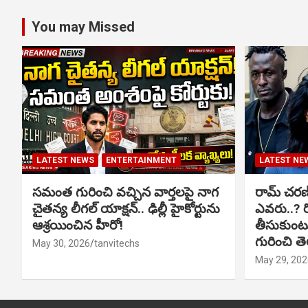
You may Missed
LATEST NEWS
ENTERTAINMENT
LATEST NE
సమంత గురించి వచ్చిన వార్తలపై నాగ
రామ్ చరణ్‌త
చైతన్య లీగల్ యాక్షన్.. ఢిల్లీ హైకోర్టును
ఎవరు..? ర
ఆశ్రయించిన హీరో!
తీసుకుంటున
గురించి త
May 30, 2026
tanvitechs
May 29, 202