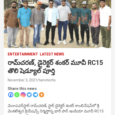
ENTERTAINMENT
LATEST NEWS
రామ్‌చ‌ర‌ణ్‌, డైరెక్ట‌ర్ శంక‌ర్ మూవీ RC15
తొలి షెడ్యూల్ పూర్తి
November 3, 2021
tanvitechs
Share this news
మెగాప‌వ‌ర్‌స్టార్ రామ్‌చ‌ర‌ణ్‌, స్టార్ డైరెక్ట‌ర్ శంక‌ర్ కాంబినేష‌న్‌లో శ్రీ
వెంక‌టేశ్వ‌ర క్రియేష‌న్స్ నిర్మిస్తోన్న భారీ పాన్ ఇండియా మూవీ RC15