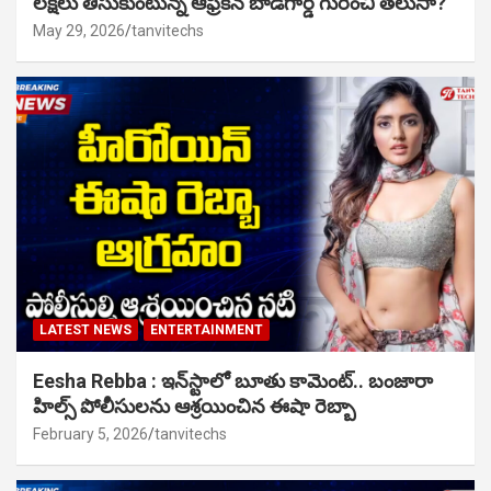
లక్షలు తీసుకుంటున్న ఆఫ్రికన్ బాడీగార్డ్ గురించి తెలుసా?
May 29, 2026
tanvitechs
LATEST NEWS
ENTERTAINMENT
Eesha Rebba : ఇన్‌స్టాలో బూతు కామెంట్.. బంజారా
హిల్స్ పోలీసులను ఆశ్రయించిన ఈషా రెబ్బా
February 5, 2026
tanvitechs