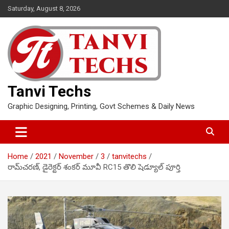
Skip
Saturday, August 8, 2026
to
content
Tanvi Techs
Graphic Designing, Printing, Govt Schemes & Daily News
Home
2021
November
3
tanvitechs
రామ్‌చ‌ర‌ణ్‌, డైరెక్ట‌ర్ శంక‌ర్ మూవీ RC15 తొలి షెడ్యూల్ పూర్తి