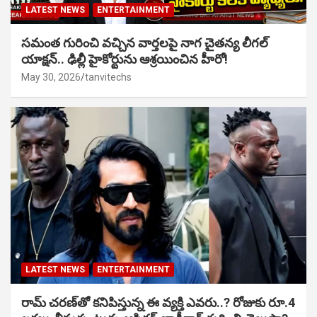
LATEST NEWS
ENTERTAINMENT
సమంత గురించి వచ్చిన వార్తలపై నాగ చైతన్య లీగల్
యాక్షన్.. ఢిల్లీ హైకోర్టును ఆశ్రయించిన హీరో!
May 30, 2026
tanvitechs
LATEST NEWS
ENTERTAINMENT
రామ్ చరణ్‌తో కనిపిస్తున్న ఈ వ్యక్తి ఎవరు..? రోజుకు రూ.4