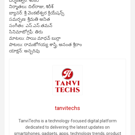
ద‌ర్శ‌క‌త్వం: శంక‌ర్‌
నిర్మాత‌లు: దిల్‌రాజు, శిరీశ్‌
బ్యాన‌ర్‌: శ్రీ వెంక‌టేశ్వ‌ర క్రియేష‌న్స్‌
స‌మ‌ర్ప‌ణ‌: శ్రీమ‌తి అనిత‌
సంగీతం: ఎస్‌.ఎస్‌.త‌మ‌న్‌
సినిమాటోగ్ర‌ఫీ: తిరు
మాట‌లు: సాయి మాధ‌వ్ బుర్రా
పాట‌లు: రామ‌జోగ‌య్య శాస్త్రి, అనంత శ్రీరాం
యాక్ష‌న్‌: అన్బ‌రివు
tanvitechs
TanviTechs is a technology-focused digital platform
dedicated to delivering the latest updates on
smartphones, gadgets, apps, technology trends, product