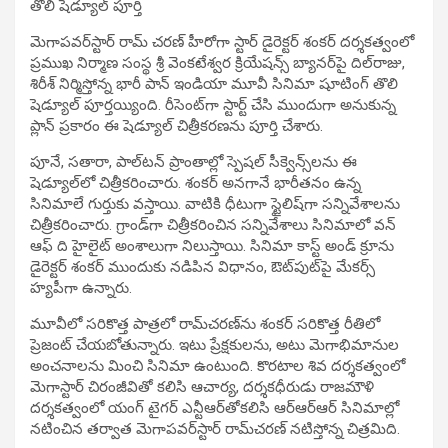
తొలి షెడ్యూల్ పూర్తి
మెగాపవర్‌స్టార్ రామ్ చ‌ర‌ణ్ హీరోగా స్టార్ డైరెక్ట‌ర్ శంక‌ర్ ద‌ర్శ‌క‌త్వంలో
ప్రముఖ నిర్మాణ సంస్థ శ్రీ వెంక‌టేశ్వ‌ర క్రియేష‌న్స్ బ్యాన‌ర్‌పై దిల్‌రాజు,
శిరీశ్ నిర్మిస్తోన్న భారీ పాన్ ఇండియా మూవీ సినిమా షూటింగ్ తొలి
షెడ్యూల్‌ పూర్త‌య్యింది. రీసెంట్‌గా స్టార్ట్ చేసి ముందుగా అనుకున్న
ప్లాన్ ప్ర‌కారం ఈ షెడ్యూల్ చిత్రీక‌ర‌ణ‌ను పూర్తి చేశారు.
పూనే, స‌తారా, పాల్‌ట‌న్ ప్రాంతాల్లో స్పెష‌ల్ సీక్వెన్స్‌ల‌ను ఈ
షెడ్యూల్‌లో చిత్రీక‌రించారు. శంకర్ అన‌గానే భారీత‌నం ఉన్న
సినిమాలే గుర్తుకు వ‌స్తాయి. వాటికి ధీటుగా స్టైలిష్‌గా స‌న్నివేశాల‌ను
చిత్రీక‌రించారు. గ్రాండ్‌గా చిత్రీక‌రించిన‌ సన్నివేశాలు సినిమాలో వ‌న్
ఆఫ్ ది హైలైట్ అంశాలుగా నిలుస్తాయి. సినిమా కాస్ట్ అండ్ క్రూను
డైరెక్ట‌ర్ శంక‌ర్ ముందుకు న‌డిపిన విధానం, ఔట్‌పుట్‌పై మేక‌ర్స్
హ్య‌పీగా ఉన్నారు.
మూవీలో స‌రికొత్త పాత్ర‌లో రామ్‌చ‌ర‌ణ్‌ను శంక‌ర్ స‌రికొత్త రీతిలో
ప్రెజంట్ చేయ‌బోతున్నారు. ఇటు ప్రేక్ష‌కుల‌ను, అటు మెగాభిమానుల
అంచనాల‌ను మించి సినిమా ఉంటుంది. కొర‌టాల శివ‌ ద‌ర్శ‌క‌త్వంలో
మెగాస్టార్ చిరంజీవితో క‌లిసి ఆచార్య‌, ద‌ర్శ‌క‌ధీరుడు రాజమౌళి
ద‌ర్శ‌క‌త్వంలో యంగ్ టైగ‌ర్ ఎన్టీఆర్‌తోక‌లిసి ఆర్ఆర్ఆర్ సినిమాల్లో
న‌టించిన త‌ర్వాత‌ మెగాప‌వ‌ర్‌స్టార్ రామ్‌చ‌ర‌ణ్ న‌టిస్తోన్న చిత్ర‌మిది.