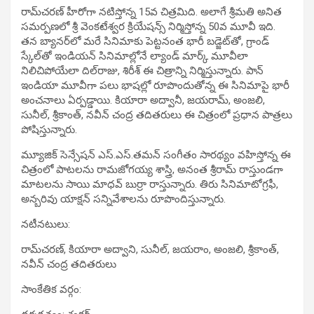
రామ్‌చ‌ర‌ణ్ హీరోగా నటిస్తోన్న 15వ చిత్ర‌మిది. అలాగే శ్రీమ‌తి అనిత
స‌మ‌ర్ప‌ణ‌లో శ్రీ వెంక‌టేశ్వ‌ర క్రియేష‌న్స్ నిర్మిస్తోన్న 50వ మూవీ ఇది.
త‌న బ్యాన‌ర్‌లో మ‌రే సినిమాకు పెట్ట‌నంత భారీ బ‌డ్జెట్‌తో, గ్రాండ్
స్కేల్‌తో ఇండియ‌న్ సినిమాల్లోనే ల్యాండ్ మార్క్ మూవీలా
నిలిచిపోయేలా దిల్‌రాజు, శిరీశ్ ఈ చిత్రాన్ని నిర్మిస్తున్నారు. పాన్
ఇండియా మూవీగా ప‌లు భాష‌ల్లో రూపొందుతోన్న ఈ సినిమాపై భారీ
అంచ‌నాలు ఏర్ప‌డ్డాయి. కియారా అద్వానీ, జ‌యరామ్‌, అంజ‌లి,
సునీల్, శ్రీకాంత్‌, న‌వీన్ చంద్ర త‌దిత‌రులు ఈ చిత్రంలో ప్ర‌ధాన పాత్ర‌లు
పోషిస్తున్నారు.
మ్యూజిక్ సెన్సేష‌న్ ఎస్‌.ఎస్‌.త‌మ‌న్‌ సంగీతం సార‌థ్యం వ‌హిస్తోన్న ఈ
చిత్రంలో పాట‌ల‌ను రామ‌జోగ‌య్య శాస్త్రి, అనంత శ్రీరామ్ రాస్తుండ‌గా
మాట‌ల‌ను సాయి మాధ‌వ్ బుర్రా రాస్తున్నారు. తిరు సినిమాటోగ్ర‌ఫీ,
అన్బ‌రివు యాక్ష‌న్ స‌న్నివేశాల‌ను రూపొందిస్తున్నారు.
న‌టీన‌టులు:
రామ్‌చ‌ర‌ణ్‌, కియారా అద్వాని, సునీల్‌, జ‌యరాం, అంజ‌లి, శ్రీకాంత్‌,
న‌వీన్ చంద్ర త‌దిత‌రులు
సాంకేతిక వ‌ర్గం: