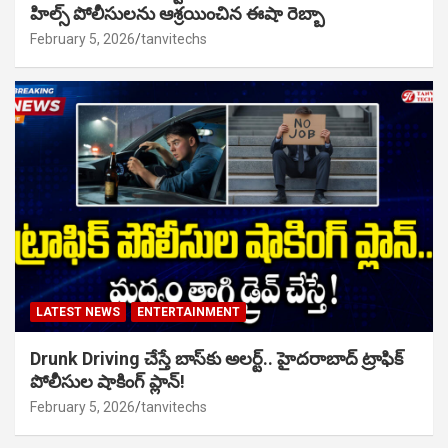
హిల్స్ పోలీసులను ఆశ్రయించిన ఈషా రెబ్బా
February 5, 2026
tanvitechs
LATEST NEWS
ENTERTAINMENT
Drunk Driving చేస్తే బాస్‌కు అలర్ట్.. హైదరాబాద్ ట్రాఫిక్
పోలీసుల షాకింగ్ ప్లాన్!
February 5, 2026
tanvitechs