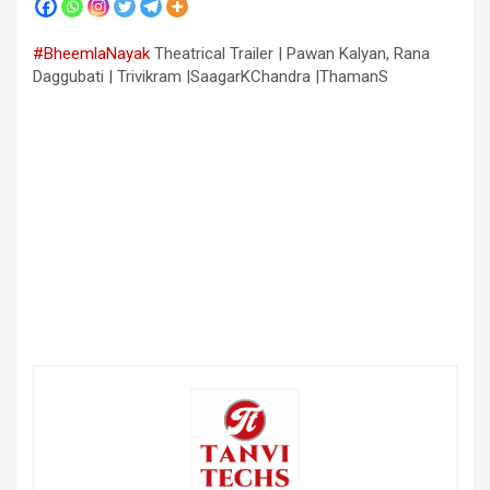
#BheemlaNayak
Theatrical Trailer | Pawan Kalyan, Rana
Daggubati | Trivikram |SaagarKChandra |ThamanS