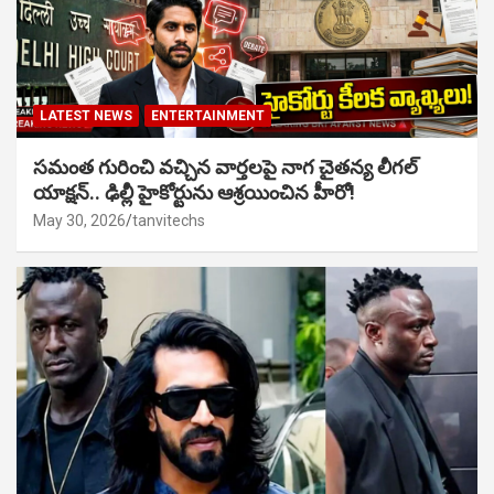
LATEST NEWS
ENTERTAINMENT
సమంత గురించి వచ్చిన వార్తలపై నాగ చైతన్య లీగల్
యాక్షన్.. ఢిల్లీ హైకోర్టును ఆశ్రయించిన హీరో!
May 30, 2026
tanvitechs