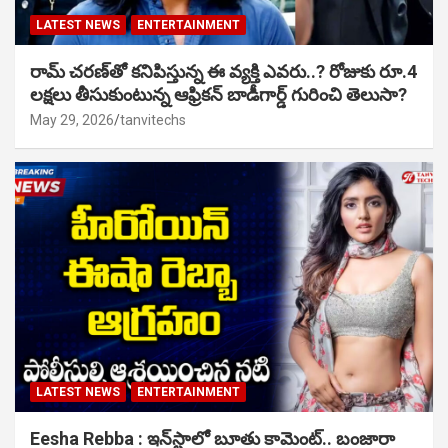
LATEST NEWS
ENTERTAINMENT
రామ్ చరణ్‌తో కనిపిస్తున్న ఈ వ్యక్తి ఎవరు..? రోజుకు రూ.4
లక్షలు తీసుకుంటున్న ఆఫ్రికన్ బాడీగార్డ్ గురించి తెలుసా?
May 29, 2026
tanvitechs
LATEST NEWS
ENTERTAINMENT
Eesha Rebba : ఇన్‌స్టాలో బూతు కామెంట్.. బంజారా