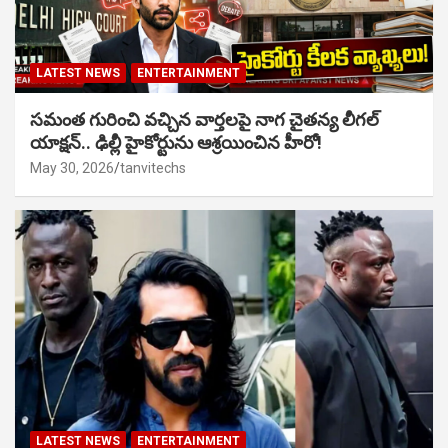
LATEST NEWS
ENTERTAINMENT
సమంత గురించి వచ్చిన వార్తలపై నాగ చైతన్య లీగల్
యాక్షన్.. ఢిల్లీ హైకోర్టును ఆశ్రయించిన హీరో!
May 30, 2026
tanvitechs
LATEST NEWS
ENTERTAINMENT