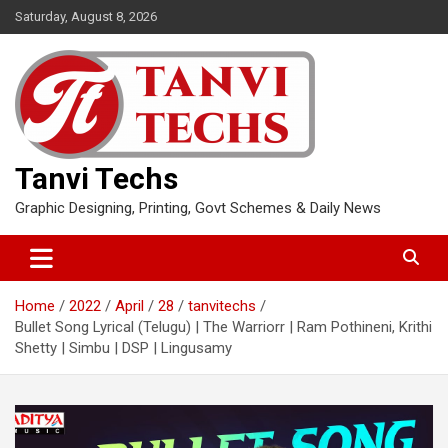
Skip
Saturday, August 8, 2026
to
content
Tanvi Techs
Graphic Designing, Printing, Govt Schemes & Daily News
Home
2022
April
28
tanvitechs
Bullet Song Lyrical (Telugu) | The Warriorr | Ram Pothineni, Krithi
Shetty | Simbu | DSP | Lingusamy