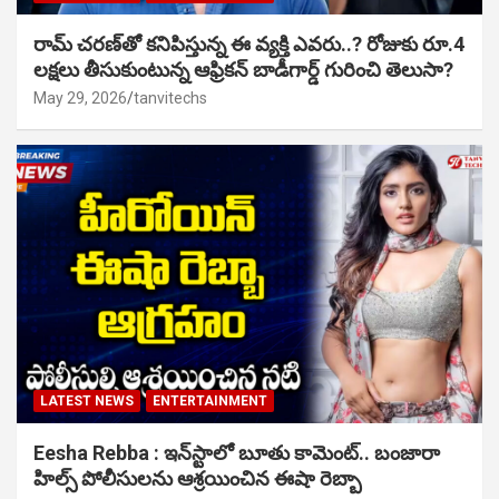
రామ్ చరణ్‌తో కనిపిస్తున్న ఈ వ్యక్తి ఎవరు..? రోజుకు రూ.4
లక్షలు తీసుకుంటున్న ఆఫ్రికన్ బాడీగార్డ్ గురించి తెలుసా?
May 29, 2026
tanvitechs
LATEST NEWS
ENTERTAINMENT
Eesha Rebba : ఇన్‌స్టాలో బూతు కామెంట్.. బంజారా
హిల్స్ పోలీసులను ఆశ్రయించిన ఈషా రెబ్బా