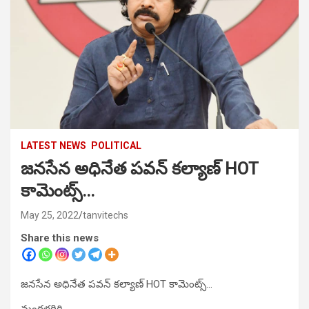
LATEST NEWS
POLITICAL
జనసేన అధినేత పవన్ కల్యాణ్ HOT
కామెంట్స్…
May 25, 2022
tanvitechs
Share this news
జనసేన అధినేత పవన్ కల్యాణ్ HOT కామెంట్స్…
మంగళగిరి