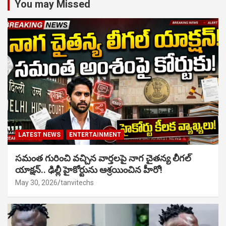
You may Missed
LATEST NEWS
ENTERTAINMENT
సమంత గురించి వచ్చిన వార్తలపై నాగ చైతన్య లీగల్
యాక్షన్.. ఢిల్లీ హైకోర్టును ఆశ్రయించిన హీరో!
May 30, 2026
tanvitechs