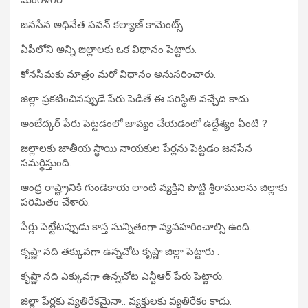
జనసేన అధినేత పవన్ కల్యాణ్ కామెంట్స్…
ఏపీలోని అన్ని జిల్లాలకు ఒక విధానం పెట్టారు.
కోనసీమకు మాత్రం మరో విధానం అనుసరించారు.
జిల్లా ప్రకటించినప్పుడే పేరు పెడితే ఈ పరిస్థితి వచ్చేది కాదు.
అంబేద్కర్ పేరు పెట్టడంలో జాప్యం చేయడంలో ఉద్దేశ్యం ఏంటి ?
జిల్లాలకు జాతీయ స్థాయి నాయకుల పేర్లను పెట్టడం జనసేన
సమర్థిస్తుంది.
ఆంధ్ర రాష్ట్రానికి గుండెకాయ లాంటి వ్యక్తిని పొట్టి శ్రీరాములను జిల్లాకు
పరిమితం చేశారు.
పేర్లు పెట్టేటప్పుడు కాస్త సున్నితంగా వ్యవహరించాల్సి ఉంది.
కృష్ణా నది తక్కువగా ఉన్నచోట కృష్ణా జిల్లా పెట్టారు .
కృష్ణా నది ఎక్కువగా ఉన్నచోట ఎన్టీఆర్ పేరు పెట్టారు.
జిల్లా పేర్లకు వ్యతిరేకమైనా.. వ్యక్తులకు వ్యతిరేకం కాదు.