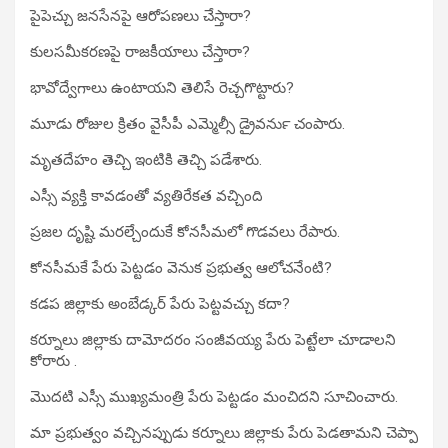
పైపెచ్చు జనసేనపై ఆరోపణలు చేస్తారా?
కులసమీకరణపై రాజకీయాలు చేస్తారా?
భావోద్వేగాలు ఉంటాయని తెలిసే రెచ్చగొట్టారు?
మూడు రోజుల క్రితం వైసీపీ ఎమ్మెల్సీ డ్రైవర్‍ను చంపారు.
మృతదేహం తెచ్చి ఇంటికి తెచ్చి పడేశారు.
ఎస్సీ వ్యక్తి కావడంతో వ్యతిరేకత వచ్చింది
ప్రజల దృష్టి మరల్చేందుకే కోనసీమలో గొడవలు రేపారు.
కోనసీమకే పేరు పెట్టడం వెనుక ప్రభుత్వ ఆలోచనేంటి?
కడప జిల్లాకు అంబేడ్కర్ పేరు పెట్టవచ్చు కదా?
కర్నూలు జిల్లాకు దామోదరం సంజీవయ్య పేరు పెట్టేలా చూడాలని
కోరారు .
మొదటి ఎస్సీ ముఖ్యమంత్రి పేరు పెట్టడం మంచిదని సూచించారు.
మా ప్రభుత్వం వచ్చినప్పుడు కర్నూలు జిల్లాకు పేరు పెడతామని చెప్పా