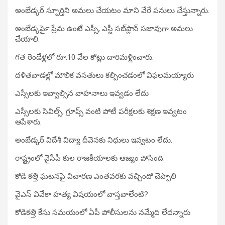
అంబేడ్కర్ స్ఫూర్తిని అమలు చేయటం మాని వేరే పనులు చేస్తున్నారు.
అంబేడ్కర్‍పై ప్రేమ ఉంటే ఎస్సీ, ఎస్టీ సబ్‍ప్లాన్ సజావుగా అమలు
చేయాలి.
గత రెండేళ్లలో రూ.10 వేల కోట్లు దారిమళ్లించారు.
దళితవాడల్లో మౌలిక వసతులు కల్పించడంలో విఫలమయ్యారు
ఎస్సీలకు ఇవ్వాల్సిన వాహనాలు ఇవ్వడం లేదు
ఎస్సీలకు సివిల్స్, గ్రూప్స్ వంటి పోటీ పరీక్షలకు శిక్షణ ఇవ్వటం
ఆపేశారు.
అంబేడ్కర్ విదేశీ విద్యా దీవెనకు నిధులు ఇవ్వటం లేదు.
రాష్ట్రంలో వైసీపీ కుల రాజకీయాలకు ఆజ్యం పోసింది.
కోడి కత్తి ఘటనపై విచారణ ఎంతవరకు వచ్చిందో చెప్పాలి
వైఎస్ వివేకా హత్య విషయంలో వాస్తవాలేంటి?
కోడికత్తి కేసు సమయంలో ఏపీ పోలీసులను నమ్మేది లేదన్నారు