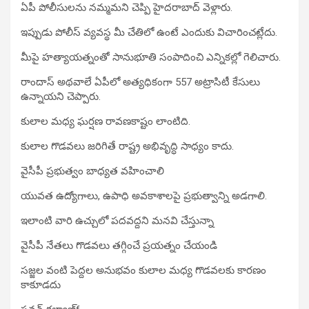
ఏపీ పోలీసులను నమ్మమని చెప్పి హైదరాబాద్ వెళ్లారు.
ఇప్పుడు పోలీస్ వ్యవస్థ మీ చేతిలో ఉంటే ఎందుకు విచారించట్లేదు.
మీపై హత్యాయత్నంతో సానుభూతి సంపాదించి ఎన్నికల్లో గెలిచారు.
రాందాస్ అథవాలే ఏపీలో అత్యధికంగా 557 అట్రాసిటీ కేసులు
ఉన్నాయని చెప్పారు.
కులాల మధ్య ఘర్షణ రావణకాష్టం లాంటిది.
కులాల గొడవలు జరిగితే రాష్ట్ర అభివృద్ధి సాధ్యం కాదు.
వైసీపీ ప్రభుత్వం బాధ్యత వహించాలి
యువత ఉద్యోగాలు, ఉపాధి అవకాశాలపై ప్రభుత్వాన్ని అడగాలి.
ఇలాంటి వారి ఉచ్చులో పదవద్దని మనవి చేస్తున్నా
వైసీపీ నేతలు గొడవలు తగ్గించే ప్రయత్నం చేయండి
సజ్జల వంటి పెద్దల అనుభవం కులాల మధ్య గొడవలకు కారణం
కాకూడదు