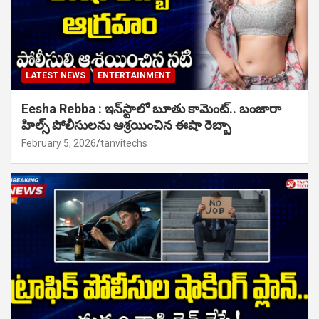
LATEST NEWS
ENTERTAINMENT
Eesha Rebba : ఇన్‌స్టాలో బూతు కామెంట్.. బంజారా
హిల్స్ పోలీసులను ఆశ్రయించిన ఈషా రెబ్బా
February 5, 2026
tanvitechs