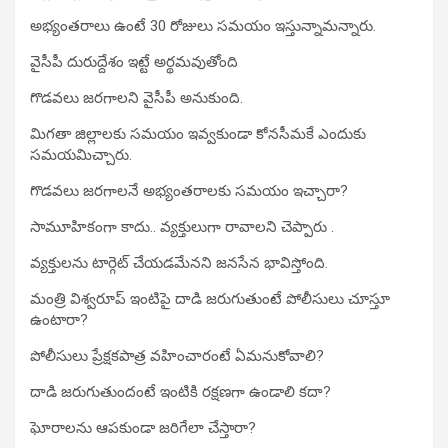
అభ్యంతరాలు ఉంటే 30 రోజులు సమయం ఇస్తున్నామన్నారు.
వైసీపీ దురుద్దేశం ఇట్టే అర్థమవుతోంది
గొడవలు జరగాలని వైసీపీ అనుకుంది.
మిగతా జిల్లాలకు సమయం ఇవ్వకుండా కోనసీమకే ఎందుకు
సమయమిచ్చారు.
గొడవలు జరగాలనే అభ్యంతరాలకు సమయం ఇచ్చారా?
సామూహికంగా కాదు.. వ్యక్తులుగా రావాలని చెప్పారు .
వ్యక్తులను టార్గెట్ చేయడమేనని జనసేన భావిస్తోంది.
మంత్రి విశ్వరూప్ ఇంటిపై దాడి జరుగుతుంటే పోలీసులు చూస్తూ
ఉంటారా?
పోలీసులు ప్రేక్షకపాత్ర వహించారంటే ఏమనుకోవాలి?
దాడి జరుగుతుందంటే ఇంటికి రక్షణగా ఉండాలి కదా?
ఘోరాలను ఆపకుండా జరిగేలా చేస్తారా?