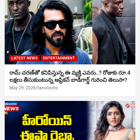
LATEST NEWS
ENTERTAINMENT
రామ్ చరణ్‌తో కనిపిస్తున్న ఈ వ్యక్తి ఎవరు..? రోజుకు రూ.4
లక్షలు తీసుకుంటున్న ఆఫ్రికన్ బాడీగార్డ్ గురించి తెలుసా?
May 29, 2026
tanvitechs