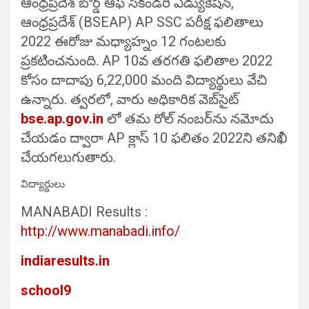
ఆంధ్రప్రదేశ్ బోర్డ్ ఆఫ్ సెకండరీ ఎడ్యుకేషన్,
ఆంధ్రప్రదేశ్ (BSEAP) AP SSC పరీక్ష ఫలితాలు
2022 ఈరోజు మధ్యాహ్నం 12 గంటలకు
ప్రకటించనుంది. AP 10వ తరగతి ఫలితాల 2022
కోసం దాదాపు 6,22,000 మంది విద్యార్థులు వేచి
ఉన్నారు. త్వరలో, వారు అధికారిక వెబ్‌సైట్
bse.ap.gov.in
లో తమ రోల్ నంబర్‌ను నమోదు
చేయడం ద్వారా AP క్లాస్ 10 ఫలితం 2022ని తనిఖీ
చేయగలుగుతారు.
విద్యార్థులు
MANABADI Results :
http://www.manabadi.info/
indiaresults.in
school9