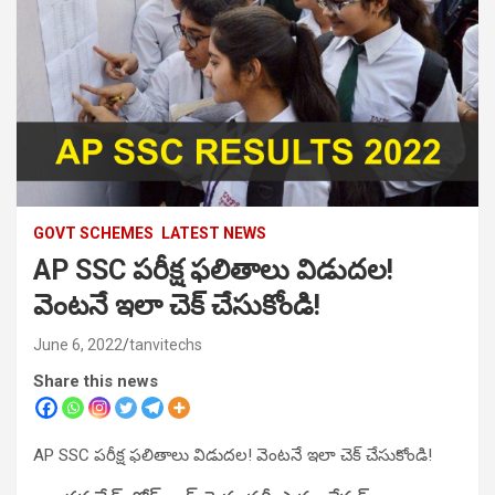
GOVT SCHEMES
LATEST NEWS
AP SSC పరీక్ష ఫలితాలు విడుదల!
వెంటనే ఇలా చెక్ చేసుకోండి!
June 6, 2022
tanvitechs
Share this news
AP SSC పరీక్ష ఫలితాలు విడుదల! వెంటనే ఇలా చెక్ చేసుకోండి!