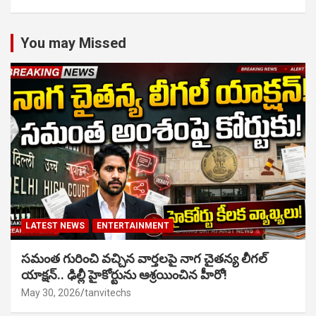
You may Missed
LATEST NEWS
ENTERTAINMENT
సమంత గురించి వచ్చిన వార్తలపై నాగ చైతన్య లీగల్
యాక్షన్.. ఢిల్లీ హైకోర్టును ఆశ్రయించిన హీరో!
May 30, 2026
tanvitechs