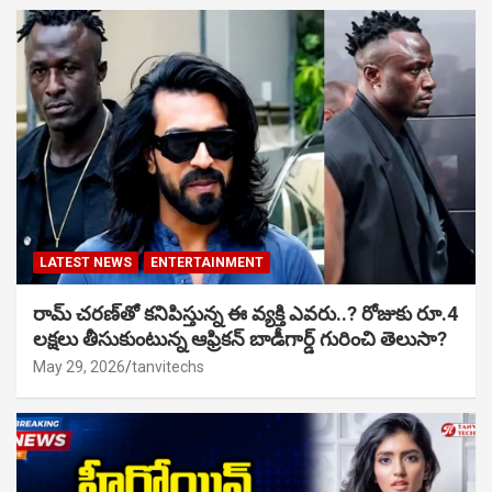
LATEST NEWS
ENTERTAINMENT
రామ్ చరణ్‌తో కనిపిస్తున్న ఈ వ్యక్తి ఎవరు..? రోజుకు రూ.4
లక్షలు తీసుకుంటున్న ఆఫ్రికన్ బాడీగార్డ్ గురించి తెలుసా?
May 29, 2026
tanvitechs