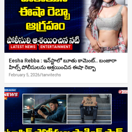
LATEST NEWS
ENTERTAINMENT
Eesha Rebba : ఇన్‌స్టాలో బూతు కామెంట్.. బంజారా
హిల్స్ పోలీసులను ఆశ్రయించిన ఈషా రెబ్బా
February 5, 2026
tanvitechs