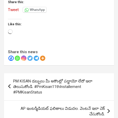
Share this:
Tweet
WhatsApp
Like this:
Loading…
Share this news
Post
PM KISAN డబ్బులు మీ అకౌంట్లో పడ్డాయో లేదో ఇలా
navigation
తెలుసుకోండి. #PmKisan11thInstallement
#PMKisanStatus
AP ఇంటర్మీడియట్ ఫలితాలు విడుదల. వెంటనే ఇలా చెక్
చేసుకోండి.