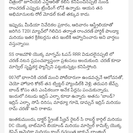
చిత్రంలో జూనియర్ ఎన్టీఆర్‌తో కలిసి కనిపించినప్పటి నుండి
రాంచరణ్ ఎప్పుడు ట్రేండింగ్ లోనే ఉన్నాడు. ఆయన తన
అభిమానులకు రోల్ మోడల్ కంటే తక్కువ కాదు.
ఇప్పుడు, మీడియా నివేదికల ప్రకారం, ఆదివారం ఆస్ట్రేలియాతో
జరిగిన T20I మ్యాచ్‌లో గెలిచిన తర్వాత రాంచరణ్ హార్దిక్ పాండ్యా
మరియు ఇతర క్రికెటర్లను తన ఇంటికి ఆహ్వానించారు అని వార్తలు
వస్తున్నాయి.
SS రాజమౌళి యొక్క మాగ్నమ్ ఓపస్ RRR విడుదలైనప్పటి లో
చరణ్ నటన ప్రపంచవ్యాప్తంగా ప్రశంసలు అందుకుంది. చరణ్ కూడా
మార్వెల్ సృష్టికర్త ఫ్యాన్సీని పట్టుకున్నట్లు కనిపిస్తోంది.
007లో భాగానికి చరణ్ మంచి పోటీదారుగా ఉండవచ్చనే ఆలోచనతో,
చెయో హోడారి కోకర్ తన ట్విట్టర్ హ్యాండిల్‌కి వెళ్లి, తదుపరి జేమ్స్
బాండ్ కోసం తన ఎంపికలుగా అనేక పేర్లను పంచుకున్నాడు,
ఇందులో నటుడు ఇద్రిస్ ఎల్బా కూడా ఉన్నారు. అతను “బాండ్?
ఇద్రిస్ ఎల్బా, సోపే దిరిసు, మాథ్యూ గూడె, డామ్సన్ ఇద్రిస్ మరియు
రామ్ చరణ్” అని రాశాడు.
ఇంతకుముందు, డాక్టర్ స్ట్రేంజ్ స్క్రీన్ రైటర్ సి రాబర్ట్ కార్గిల్ మరియు
DC యొక్క బాట్‌మాన్ బియాండ్ మరియు మార్వెల్ కామిక్స్ యొక్క
కెప్టెన్ అమెరికా మరియు కాంగ్ రచయిత జాక్సన్ లాంజింగ్