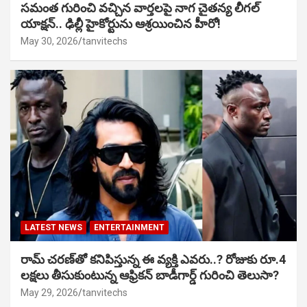
సమంత గురించి వచ్చిన వార్తలపై నాగ చైతన్య లీగల్
యాక్షన్.. ఢిల్లీ హైకోర్టును ఆశ్రయించిన హీరో!
May 30, 2026
tanvitechs
LATEST NEWS
ENTERTAINMENT
రామ్ చరణ్‌తో కనిపిస్తున్న ఈ వ్యక్తి ఎవరు..? రోజుకు రూ.4
లక్షలు తీసుకుంటున్న ఆఫ్రికన్ బాడీగార్డ్ గురించి తెలుసా?
May 29, 2026
tanvitechs