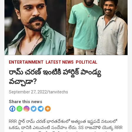
ENTERTAINMENT
LATEST NEWS
POLITICAL
రామ్ చరణ్ ఇంటికి హార్దిక్ పాండ్య
వచ్చాడా?
September 27, 2022
tanvitechs
Share this news
RRR స్టార్ రామ్ చరణ్ భారతదేశంలో అత్యంత ఇష్టపడే నటులలో
ఒకడు, దానికి ఎటువంటి సందేహం లేదు. SS రాజమౌళి యొక్క RRR