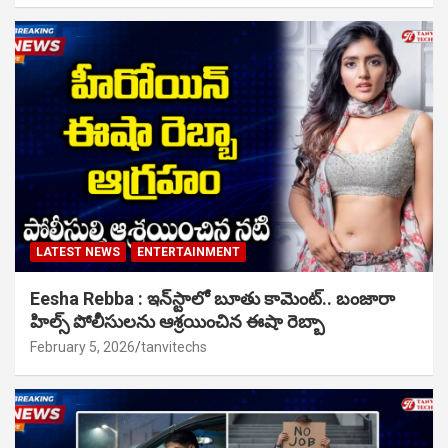
LATEST NEWS
ENTERTAINMENT
Eesha Rebba : ఇన్‌స్టాలో బూతు కామెంట్.. బంజారా
హిల్స్ పోలీసులను ఆశ్రయించిన ఈషా రెబ్బా
February 5, 2026
tanvitechs