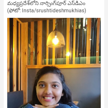
మధ్యప్రదేశ్‌లోని నార్సింగ్‌పూర్ ఎస్‌డిఎం
(ఫోటో: Insta/srushtideshmukhias)