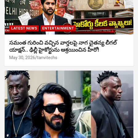
LATEST NEWS
ENTERTAINMENT
సమంత గురించి వచ్చిన వార్తలపై నాగ చైతన్య లీగల్
యాక్షన్.. ఢిల్లీ హైకోర్టును ఆశ్రయించిన హీరో!
May 30, 2026
tanvitechs