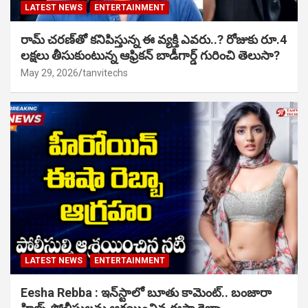
LATEST NEWS
ENTERTAINMENT
రామ్ చరణ్‌తో కనిపిస్తున్న ఈ వ్యక్తి ఎవరు..? రోజుకు రూ.4
లక్షలు తీసుకుంటున్న ఆఫ్రికన్ బాడీగార్డ్ గురించి తెలుసా?
May 29, 2026
tanvitechs
LATEST NEWS
ENTERTAINMENT
Eesha Rebba : ఇన్‌స్టాలో బూతు కామెంట్.. బంజారా