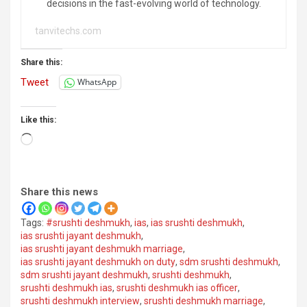
decisions in the fast-evolving world of technology.
tanvitechs.com
Share this:
Tweet
WhatsApp
Like this:
Loading…
Share this news
Tags:
#srushti deshmukh
,
ias
,
ias srushti deshmukh
,
ias srushti jayant deshmukh
,
ias srushti jayant deshmukh marriage
,
ias srushti jayant deshmukh on duty
,
sdm srushti deshmukh
,
sdm srushti jayant deshmukh
,
srushti deshmukh
,
srushti deshmukh ias
,
srushti deshmukh ias officer
,
srushti deshmukh interview
,
srushti deshmukh marriage
,