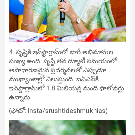
4. సృష్టికి ఇన్‌స్టాగ్రామ్‌లో భారీ అభిమానుల
సంఖ్య ఉంది. సృష్టి తన డ్యూటీ సమయంలో
అసాధారణమైన ప్రదర్శనలతో ఎప్పుడూ
ముఖ్యాంశాల్లో నిలుస్తుంది. ఐఏఎస్‌కి
ఇన్‌స్టాగ్రామ్‌లో 1.8 మిలియన్ల మంది ఫాలోవర్లు
ఉన్నారు.
(ఫోటో: Insta/srushtideshmukhias)