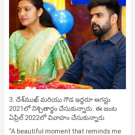
3. దేశ్‌ముఖ్ మరియు గౌడ ఇద్దరూ ఆగస్టు
2021లో నిశ్చితార్థం చేసుకున్నారు. ఈ జంట
ఏప్రిల్ 2022లో వివాహం చేసుకున్నారు
“A beautiful moment that reminds me