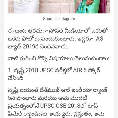
Source: Instagram
ఈ జంట తరచుగా సోషల్ మీడియాలో ఒకరితో
ఒకరు ఫోటోలు పంచుకుంటారు. ఇద్దరూ IAS
బ్యాచ్ 2019కి చెందినవారు.
వాటి గురించి కొన్ని విషయాలు తెలుసుకుందాం:
1. సృష్టి 2018 UPSC పరీక్షలో AIR 5 స్కోర్
చేసింది
సృష్టి జయంత్ దేశ్‌ముఖ్ ఆల్ ఇండియా ర్యాంక్
5ని పొందారు మరియు ఆమె మొదటి
ప్రయత్నంలోనే UPSC CSE 2018లో టాప్
ఫిమేల్ క్యాండిడేట్ అయ్యారు. ప్రస్తుతం, ఆమె