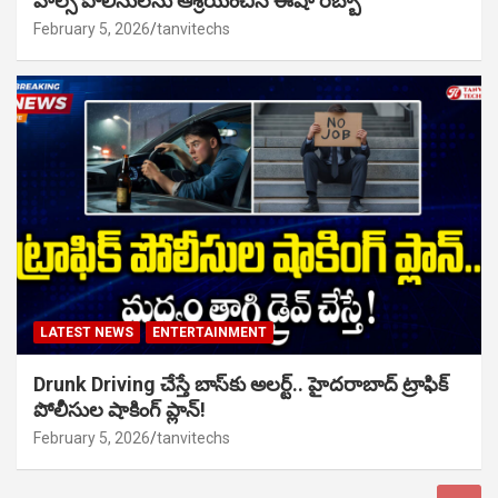
హిల్స్ పోలీసులను ఆశ్రయించిన ఈషా రెబ్బా
February 5, 2026
tanvitechs
LATEST NEWS
ENTERTAINMENT
Drunk Driving చేస్తే బాస్‌కు అలర్ట్.. హైదరాబాద్ ట్రాఫిక్
పోలీసుల షాకింగ్ ప్లాన్!
February 5, 2026
tanvitechs