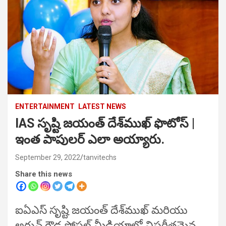
ENTERTAINMENT
LATEST NEWS
IAS సృష్టి జయంత్ దేశ్‌ముఖ్ ఫొటోస్ |
ఇంత పాపులర్ ఎలా అయ్యారు.
September 29, 2022
tanvitechs
Share this news
ఐఏఎస్ సృష్టి జయంత్ దేశ్‌ముఖ్ మరియు
అర్జున్ గౌడ సోషల్ మీడియాలో విపరీతమైన