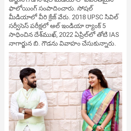
ఫాలోయింగ్ సంపాదించారు. సోషల్
మీడియాలో వీరి క్రేజ్ వేరు. 2018 UPSC సివిల్
సర్వీసెస్ పరీక్షలో ఆల్ ఇండియా ర్యాంక్ 5
సాధించిన దేశ్‌ముఖ్, 2022 ఏప్రిల్‌లో తోటి IAS
నాగార్జున బి. గౌడను వివాహం చేసుకున్నారు.