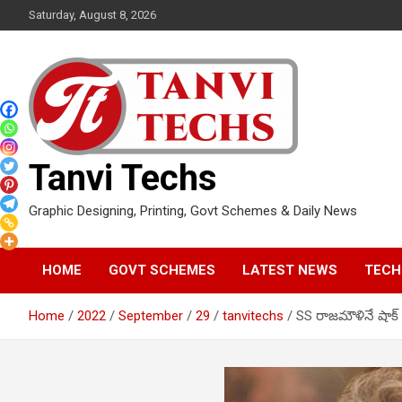
Skip
Saturday, August 8, 2026
to
content
Tanvi Techs
Graphic Designing, Printing, Govt Schemes & Daily News
HOME
GOVT SCHEMES
LATEST NEWS
TECH
Home
2022
September
29
tanvitechs
SS రాజమౌళినే షాక్ చ