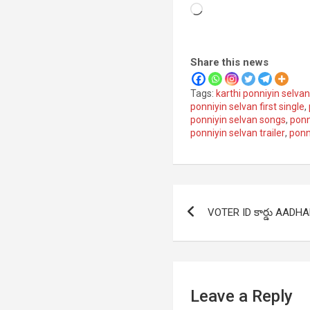
Loading…
Share this news
Tags:
karthi ponniyin selva
ponniyin selvan first single
,
ponniyin selvan songs
,
ponn
ponniyin selvan trailer
,
ponn
Post
VOTER ID కార్డు AADHAR 
navigation
Leave a Reply