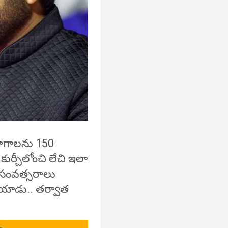
ు భాగాలను 150
కుర్చీలోంచి లేచి ఇలా
 5 సంవత్సరాలు
ోయాడు.. తర్వాత