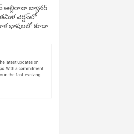
్ అల్లిరాజా బ్యానర్
తమిళ వెర్షన్‌లో
యాళ భాషలలో కూడా
the latest updates on
tips. With a commitment
s in the fast-evolving