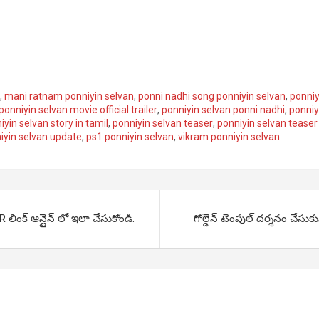
n
,
mani ratnam ponniyin selvan
,
ponni nadhi song ponniyin selvan
,
ponniy
ponniyin selvan movie official trailer
,
ponniyin selvan ponni nadhi
,
ponniy
iyin selvan story in tamil
,
ponniyin selvan teaser
,
ponniyin selvan teaser
iyin selvan update
,
ps1 ponniyin selvan
,
vikram ponniyin selvan
లింక్ ఆన్లైన్ లో ఇలా చేసుకోండి.
గోల్డెన్ టెంపుల్ దర్శనం చేసుక