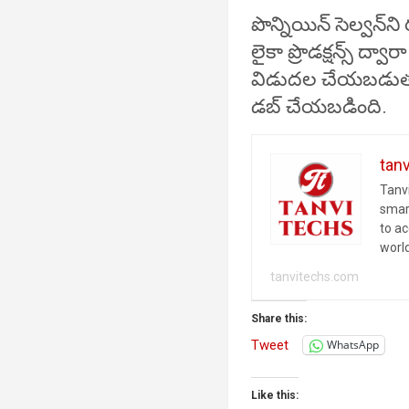
పొన్నియిన్ సెల్వన్‌న
లైకా ప్రొడక్షన్స్ ద్
విడుదల చేయబడుతు
డబ్ చేయబడింది.
tan
Tanvi
smar
to a
worl
tanvitechs.com
Share this:
Tweet
WhatsApp
Like this: