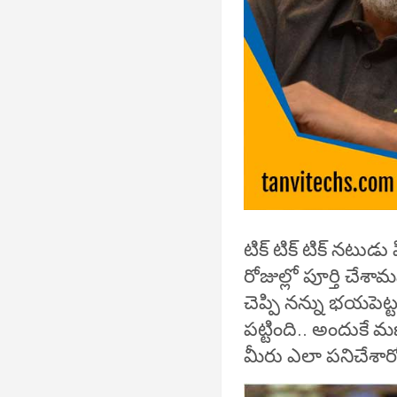
టిక్ టిక్ టిక్ నటుడు
రోజుల్లో పూర్తి చేశ
చెప్పి నన్ను భయపెట్
పట్టింది.. అందుకే
మీరు ఎలా పనిచేశారో