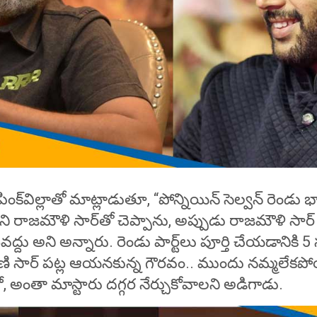
 పింక్‌విల్లాతో మాట్లాడుతూ, “పోన్నియిన్ సెల్వన్ రెండ
ామని రాజమౌళి సార్‌తో చెప్పాను, అప్పుడు రాజమౌళి సార్ 
టవద్దు అని అన్నారు. రెండు పార్ట్‌లు పూర్తి చేయడానికి
 మణి సార్‌ పట్ల ఆయనకున్న గౌరవం.. ముందు నమ్మలేకప
, అంతా మాస్టారు దగ్గర నేర్చుకోవాలని అడిగాడు.