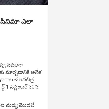
్ద సినిమా ఎలా
గొప్ప నవలగా
 మార్చడానికి అనేక
 భాగాల చలనచిత్ర
ట్ 1 సెప్టెంబర్ 30న
రవిల మధ్య మొదటి