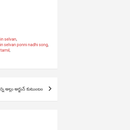
in selvan
,
in selvan ponni nadhi song
,
 tamil
,
ున్న అల్లు అర్జున్ కుటుంబం