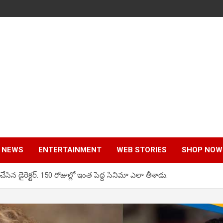
 NEWS
ENTERTAINMENT
WEB STORIES
SHOP NOW
ేసిన డైరెక్టర్. 150 రోజుల్లో ఇంత పెద్ద సినిమా ఎలా తీశాడు.