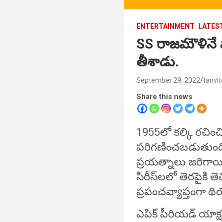
ENTERTAINMENT
LATES
SS రాజమౌళినే షా
తీశాడు.
September 29, 2022
tanvi
Share this news
1955లో కల్కి రచించ
పరిగణించబడుతుంది 
ప్రయత్నాలు జరిగాయ
సిరీస్‌లలో తెరపైకి త
ప్రపంచవ్యాప్తంగా థ
ఎపిక్ పీరియడ్ యాక