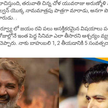
చిస్తుంది, తరువాతి చిన్న చోళ యువరాజు అరుణ్మోళి వ
ల్వన్ యొక్క నామమాత్రపు పాత్రగా మారాడు, అనగా ప
ారుడు. .
ర్వ్యూ లో జయం రవి పలు ఆసక్తికరమైన విషయాలు పం
 రోజుల్లోనే ఇంత పెద్ద సినిమా ఎలా తీసారని ఆశ్చర్యం వ్యక
ెప్పారు. నాకు బాహుబలి 1, 2 తీయడానికి 5 సంవత్సరా