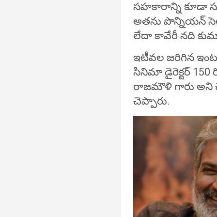
సహకారాన్ని కూడా సూ
అతను పొన్నియన్ సె
లేదా కావేరీ నది కుమ
ఇటీవల జరిగిన ఇంట
సినిమా డైరెక్టర్ 150
రాజమౌళి గారు అని చ
చెప్పారు.