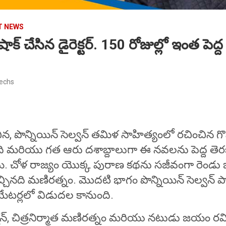
T NEWS
క్ చేసిన డైరెక్టర్. 150 రోజుల్లో ఇంత పెద
techs
ిన, పొన్నియిన్ సెల్వన్ తమిళ సాహిత్యంలో రచించిన 
మరియు గత ఆరు దశాబ్దాలుగా ఈ నవలను పెద్ద తెరకు
ి. చోళ రాజ్యం యొక్క పురాణ కథను సజీవంగా రెండు
ెచ్చినది మణిరత్నం. మొదటి భాగం పొన్నియిన్ సెల్వన్ పార్
ియేటర్లలో విడుదల కానుంది.
్షన్, చిత్రనిర్మాత మణిరత్నం మరియు నటుడు జయం 