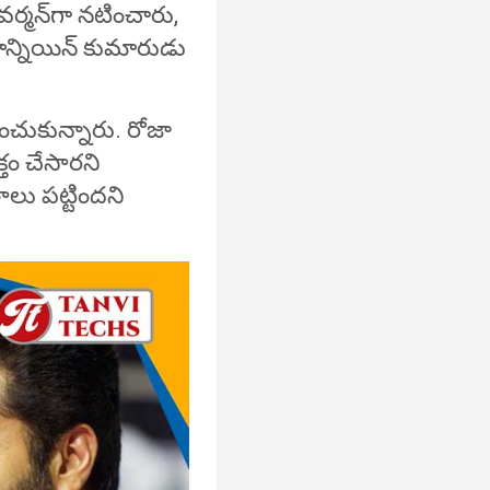
ర్మన్‌గా నటించారు,
ొన్నియిన్ కుమారుడు
చుకున్నారు. రోజా
్తం చేసారని
లు పట్టిందని