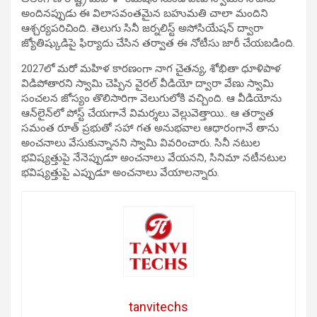
అందినప్పుడు ఈ విలాసవంతమైన బహుమతి చాలా మందిని
ఆశ్చర్యపరిచింది. తెలుగు సినీ జర్నలిస్ట్ అసోసియేషన్ ద్వారా
జ్యోతిష్కుడిపై ఫిర్యాదు చేసిన తర్వాత ఈ నోటీసు జారీ చేయబడింది.
2027లో మరో మహిళ కారణంగా నాగ చైతన్య, శోభితా ధూళిపాళ
విడిపోతారని స్వామి చెప్పిన వైరల్ వీడియో ద్వారా వేణు స్వామి
సంచలన జోస్యం తొలిసారిగా వెలుగులోకి వచ్చింది. ఆ వీడియోను
ఆన్‌లైన్‌లో పోస్ట్ చేయగానే విమర్శలు వెల్లువెత్తాయి.. ఆ తర్వాత
సమంత రూత్ ప్రభుతో సహా గత అనుభవాల ఆధారంగానే తాను
అంచనాలు వేసుకున్నానని స్వామి వివరించారు. సినీ నటుల
భవిష్యత్తుపై నేనెప్పుడూ అంచనాలు వేయనని, సినిమా నటీనటుల
భవిష్యత్తుపై ఎప్పుడూ అంచనాలు వేయాలన్నారు.
tanvitechs