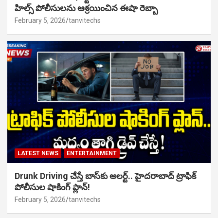
హిల్స్ పోలీసులను ఆశ్రయించిన ఈషా రెబ్బా
February 5, 2026
tanvitechs
LATEST NEWS
ENTERTAINMENT
Drunk Driving చేస్తే బాస్‌కు అలర్ట్.. హైదరాబాద్ ట్రాఫిక్
పోలీసుల షాకింగ్ ప్లాన్!
February 5, 2026
tanvitechs