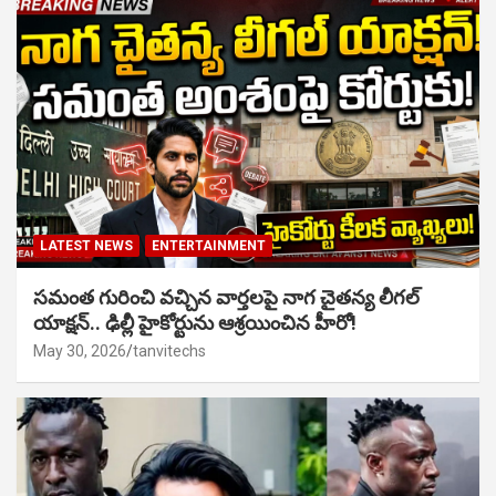
LATEST NEWS
ENTERTAINMENT
సమంత గురించి వచ్చిన వార్తలపై నాగ చైతన్య లీగల్
యాక్షన్.. ఢిల్లీ హైకోర్టును ఆశ్రయించిన హీరో!
May 30, 2026
tanvitechs