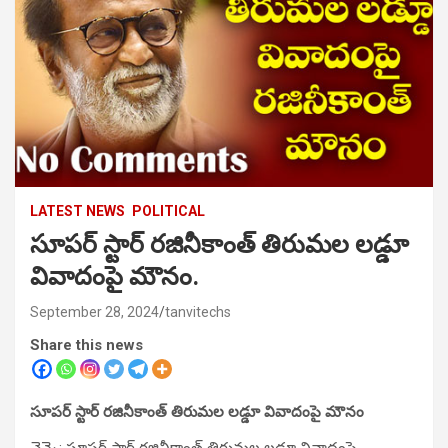
LATEST NEWS
POLITICAL
సూపర్ స్టార్ రజినీకాంత్ తిరుమల లడ్డూ
వివాదంపై మౌనం.
September 28, 2024
tanvitechs
Share this news
సూపర్ స్టార్ రజినీకాంత్ తిరుమల లడ్డూ వివాదంపై మౌనం
చెన్నై: సూపర్ స్టార్ రజినీకాంత్ తిరుమల లడ్డూ వివాదంపై