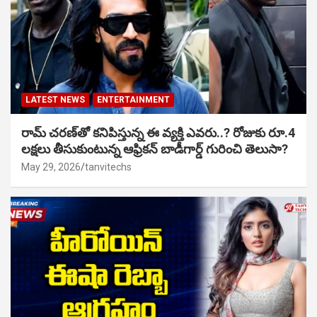
LATEST NEWS
ENTERTAINMENT
రామ్ చరణ్‌తో కనిపిస్తున్న ఈ వ్యక్తి ఎవరు..? రోజుకు రూ.4
లక్షలు తీసుకుంటున్న ఆఫ్రికన్ బాడీగార్డ్ గురించి తెలుసా?
May 29, 2026
tanvitechs