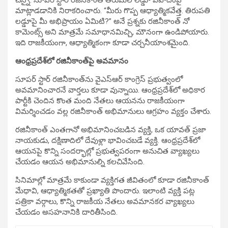
మాట్లాడడానికి నిరాకరించారు. “మీరు గొప్ప ఆధ్యాత్మికవేత్త. తిరుపతి
లడ్డూపై మీ అభిప్రాయం ఏమిటి?” అనే ప్రశ్నకు రజినీకాంత్ నో
కామెంట్స్ అని మాత్రమే సమాధానమిచ్చి, మౌనంగా ఉండిపోయారు.
ఇది రాజకీయంగా, ఆధ్యాత్మికంగా కూడా చర్చనీయాంశమైంది.
ఆంధ్రప్రదేశ్‌లో రజినీకాంత్‌పై అవమానం
సూపర్ స్టార్ రజినీకాంత్‌ను వైఎస్ఆర్ కాంగ్రెస్ ప్రభుత్వంలో
అవమానించారనే వార్తలు కూడా వున్నాయి. ఆంధ్రప్రదేశ్‌లో అధికార
పార్టీకి చెందిన కొంత మంది నేతలు ఆయనను రాజకీయంగా
విమర్శించడం వల్ల రజినీకాంత్ అభిమానులు ఆగ్రహం వ్యక్తం చేశారు.
రజినీకాంత్ ఎంతగానో అభిమానించబడిన వ్యక్తి, ఒక యావత్ ప్రజా
నాయకుడు, దక్షిణాదిలో దేవుళ్లా భావించబడే వ్యక్తి. ఆంధ్రప్రదేశ్‌లో
ఆయనపై కొన్ని సందర్భాల్లో ప్రభుత్వపరంగా అనుచిత వ్యాఖ్యలు
చేయడం ఆయన అభిమానుల్ని కలచివేసింది.
సినిమాల్లో మాత్రమే కాకుండా వ్యక్తిగత జీవితంలో కూడా రజినీకాంత్
మేధావి, ఆధ్యాత్మికతతో ప్రఖ్యాతి పొందారు. ఇలాంటి వ్యక్తి పట్ల
పత్రికా వర్గాలు, కొన్ని రాజకీయ నేతలు అవమానకర వ్యాఖ్యలు
చేయడం అసహనానికి దారితీసింది.