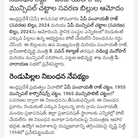
మున్సిపల్ చట్టాల సవరణ బిల్లుల ఆమోదం
ఆంధ్రప్రదేశ్ (ఏపీ) శాసనసభ సోమవారం
ఏపీ పంచాయతీ రాజ్
(సవరణ) బిల్లు, 2024
మరియు
ఏపీ మున్సిపల్ చట్టాల (సవరణ)
బిల్లు, 2024
ను ఆమోదించి, స్థానిక సంస్థల ఎన్నికలలో రెండుకంటే
ఎక్కువ పిల్లలు ఉన్న అభ్యర్థులు పోటీ చేయలేని నిబంధనను రద్దు
చేసింది. ఈ బిల్లులను ఉప ముఖ్యమంత్రి మరియు పంచాయతీ రాజ్,
గ్రామీణాభివృద్ధి మంత్రి
కె. పవన్ కళ్యాణ్
తరపున
నడెండ్ల మనోహర్
మరియు మున్సిపల్ పరిపాలన, పట్టణ అభివృద్ధి శాఖ మంత్రి
పి.
నారాయణ
సభలో ప్రవేశపెట్టారు.
రెండుపిల్లల నిబంధన నేపథ్యం
ఆంధ్రప్రదేశ్ ప్రభుత్వం ఏనాటికో
ఏపీ పంచాయతీ రాజ్ చట్టం
,
1955
మున్సిపల్ కార్పొరేషన్స్ చట్టం
,
1965 మున్సిపాలిటీ చట్టం
లో
సవరణల ద్వారా ఈ నిబంధనను తీసుకువచ్చింది. ఈ నిబంధన
ప్రకారం, రెండుకంటే ఎక్కువ పిల్లలున్న వారు గ్రామ పంచాయతీ,
మండల ప్రజాపరిషత్, జిల్లా ప్రజాపరిషత్ స్థానాలకు ఎన్నికల్లో పోటీ
చేయలేరు. ఈ నిబంధన జనాభా పెరుగుదలపై నియంత్రణ, ఆహార
భద్రత, ఉద్యోగ అవకాశాలపై దుష్ప్రభావాన్ని తగ్గించడంపై దృష్టి పెట్టి
1994లో ప్రవేశపెట్టబడింది.