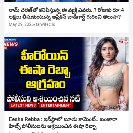
రామ్ చరణ్‌తో కనిపిస్తున్న ఈ వ్యక్తి ఎవరు..? రోజుకు రూ.4
లక్షలు తీసుకుంటున్న ఆఫ్రికన్ బాడీగార్డ్ గురించి తెలుసా?
May 29, 2026
tanvitechs
LATEST NEWS
ENTERTAINMENT
Eesha Rebba : ఇన్‌స్టాలో బూతు కామెంట్.. బంజారా
హిల్స్ పోలీసులను ఆశ్రయించిన ఈషా రెబ్బా