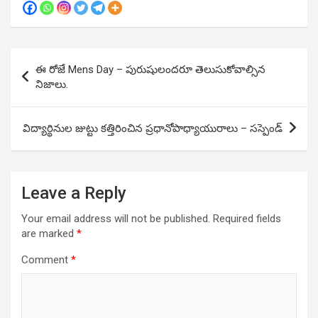
Post
ఈ రోజే Mens Day – పురుషులందరూ తెలుసుకోవాల్సిన
navigation
నిజాలు.
విద్యార్థినుల జుట్టు కత్తిరించిన ప్రధానోపాధ్యాయురాలు – సస్పెండ్
Leave a Reply
Your email address will not be published.
Required fields
are marked
*
Comment
*