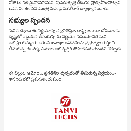
రోజులు గతమైపోయాయని, పునరుత్పత్తి రేటును ప్రోత్సహించాల్సిన
అవసరం ఉందని మంత్రి నడెండ్ల మనోహర్ వ్యాఖ్యానించారు.
సభ్యుల స్పందన
సభ సభ్యులు ఈ నిర్ణయాన్ని స్వాగతిస్తూ, రాష్ట్ర జనాభా ధోరణులను
దృష్టిలో పెట్టుకుని తీసుకున్న ఈ నిర్ణయం సమయోచితమని
అభిప్రాయపడ్డారు.
యువ జనాభా అవసరం
ను ప్రభుత్వం గుర్తించి
తీసుకున్న ఈ చర్య సమాజ అభివృద్ధికి దోహదపడుతుందని చెప్పారు.
ఈ బిల్లుల ఆమోదం,
ప్రగతిశీల దృక్పథంతో తీసుకున్న నిర్ణయం
గా
శాసనసభలో ప్రశంసలందుకుంది.