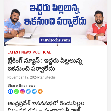
LATEST NEWS
POLITICAL
బ్రేకింగ్ న్యూస్ : ఇద్దరు పిల్లలున్న
ఇకనుంచి పర్వాలేదు
November 19, 2024
tanvitechs
Share this news
ఆంధ్రప్రదేశ్ శాసనసభలో రెండుపిల్లల
నిబంధన రద్దు – పంచాయతీ రాజ్,