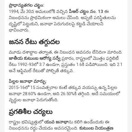
ప్రాధాన్యతగల చట్టం:
1994, మే 30న అమలులోకి వచ్చిన
పీఆర్ చట్టం నం. 13
ఈ
నిబంధనను ప్రాథమికంగా అమలు చేసింది. అప్పటి పరిస్థితులను
దృష్టిలో పెట్టుకుని, జనాభా పెరుగుదలపై కట్టడి చేయాలని
భావించారు.
జనన రేటు తగ్గుదల
మూడు దశాబ్దాల తర్వాత, ఈ నిబంధన అవసరం లేనిదిగా మారింది.
జాతీయ కుటుంబ ఆరోగ్య సర్వే
ప్రకారం, రాష్ట్రంలో మొత్తం ఫర్టిలిటీ
రేటు 1992-93లో 3.7 ఉండగా, ప్రస్తుతం 1.6కి పడిపోయింది. ఇది 2.1
అనే ఆప్టిమల్ రేటుతో పోల్చితే తక్కువ.
పిల్లల జనాభా మార్పు:
2015-16లో 15 సంవత్సరాల కంటే తక్కువ వయస్సు ఉన్న పిల్లల
జనాభా 28.60% ఉండగా, అది 26.50%కి తగ్గింది. అదే సమయంలో
వృద్ధుల జనాభా పెరుగుతోంది.
ప్రగతిశీల చర్యలు
రాష్ట్రం భవిష్యత్తులో
యువ జనాభా
ను కలిగి ఉండేందుకు ఈ
నిబంధనను రద్దు చేయడం అవసరమైంది.
కుటుంబ నియంత్రణ