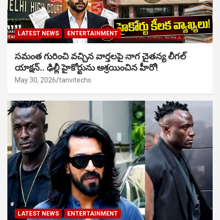
LATEST NEWS
ENTERTAINMENT
సమంత గురించి వచ్చిన వార్తలపై నాగ చైతన్య లీగల్
యాక్షన్.. ఢిల్లీ హైకోర్టును ఆశ్రయించిన హీరో!
May 30, 2026
tanvitechs
LATEST NEWS
ENTERTAINMENT