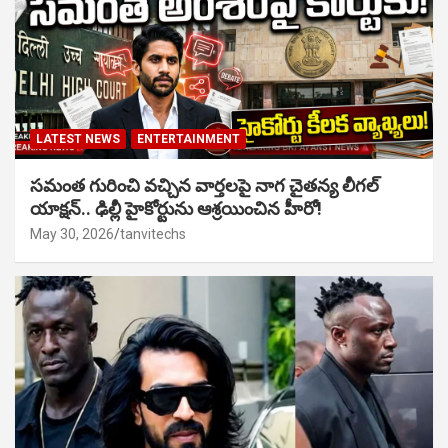
LATEST NEWS
ENTERTAINMENT
సమంత గురించి వచ్చిన వార్తలపై నాగ చైతన్య లీగల్
యాక్షన్.. ఢిల్లీ హైకోర్టును ఆశ్రయించిన హీరో!
May 30, 2026
tanvitechs