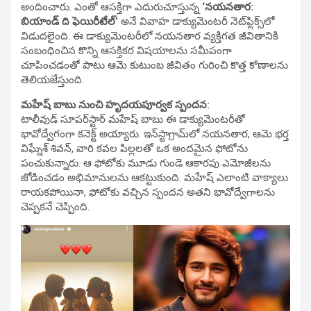
అందించారు. ఎంతో ఆసక్తిగా ఎదురుచూస్తున్న
‘నయనతార:
బియాండ్ ది ఫెయిరీటేల్’
అనే వివాహ డాక్యుమెంటరీ నెట్‌ఫ్లిక్స్‌లో
విడుదలైంది. ఈ డాక్యుమెంటరీలో నయనతార వ్యక్తిగత జీవితానికి
సంబంధించిన కొన్ని ఆసక్తికర విషయాలను సమీపంగా
చూపించడంతో పాటు ఆమె కుటుంబ జీవితం గురించి కొత్త కోణాలను
తెలియజేస్తుంది.
మహేష్ బాబు నుంచి హృదయపూర్వక స్పందన:
టాలీవుడ్ సూపర్‌స్టార్ మహేష్ బాబు ఈ డాక్యుమెంటరీతో
భావోద్వేగంగా కనెక్ట్ అయ్యారు. ఇన్‌స్టాగ్రామ్‌లో నయనతార, ఆమె భర్త
విఘ్నేశ్ శివన్, వారి కవల పిల్లలతో ఒక అందమైన ఫోటోను
పంచుకున్నారు. ఆ ఫోటోకు మూడు గుండె ఆకారపు ఎమోజీలను
జోడించడం అభిమానులను ఆకట్టుకుంది. మహేష్ ఎలాంటి వాక్యాలు
రాయకపోయినా, ఫోటోకు వచ్చిన స్పందన అతని భావోద్వేగాలను
చెప్పకనే చెప్పింది.