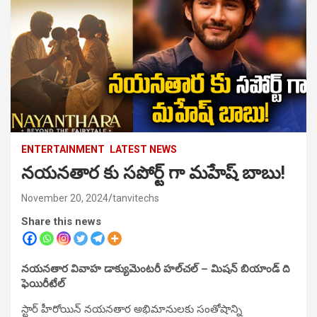
ENTERTAINMENT
LATEST NEWS
నయనతార కు సపోర్ట్ గా మహేష్ బాబు!
November 20, 2024
tanvitechs
Share this news
నయనతార వివాహ డాక్యుమెంటరీ హల్‌చల్ – మిషన్ బియాండ్ ది
ఫెయిరీటేల్
స్టార్ హీరోయిన్ నయనతార అభిమానులకు సంతోషాన్ని