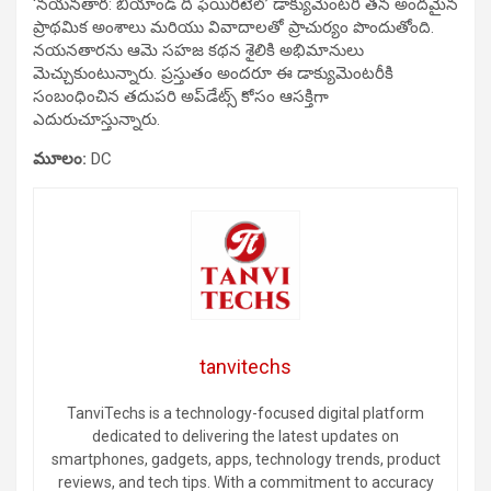
‘నయనతార: బియాండ్ ది ఫెయిరీటేల్’ డాక్యుమెంటరీ తన అందమైన
ప్రాథమిక అంశాలు మరియు వివాదాలతో ప్రాచుర్యం పొందుతోంది.
నయనతారను ఆమె సహజ కథన శైలికి అభిమానులు
మెచ్చుకుంటున్నారు. ప్రస్తుతం అందరూ ఈ డాక్యుమెంటరీకి
సంబంధించిన తదుపరి అప్‌డేట్స్ కోసం ఆసక్తిగా
ఎదురుచూస్తున్నారు.
మూలం:
DC
tanvitechs
TanviTechs is a technology-focused digital platform
dedicated to delivering the latest updates on
smartphones, gadgets, apps, technology trends, product
reviews, and tech tips. With a commitment to accuracy