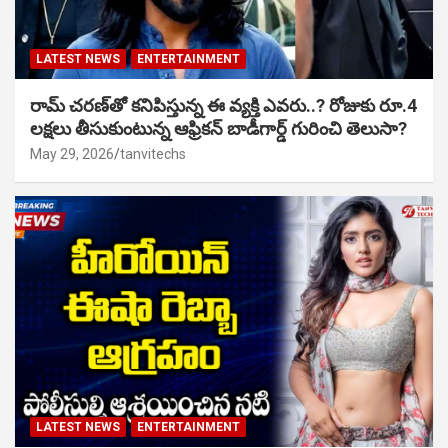
LATEST NEWS
ENTERTAINMENT
రామ్ చరణ్‌తో కనిపిస్తున్న ఈ వ్యక్తి ఎవరు..? రోజుకు రూ.4
లక్షలు తీసుకుంటున్న ఆఫ్రికన్ బాడీగార్డ్ గురించి తెలుసా?
May 29, 2026
tanvitechs
LATEST NEWS
ENTERTAINMENT