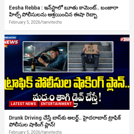
Eesha Rebba : ఇన్‌స్టాలో బూతు కామెంట్.. బంజారా
హిల్స్ పోలీసులను ఆశ్రయించిన ఈషా రెబ్బా
February 5, 2026
tanvitechs
LATEST NEWS
ENTERTAINMENT
Drunk Driving చేస్తే బాస్‌కు అలర్ట్.. హైదరాబాద్ ట్రాఫిక్
పోలీసుల షాకింగ్ ప్లాన్!
February 5, 2026
tanvitechs