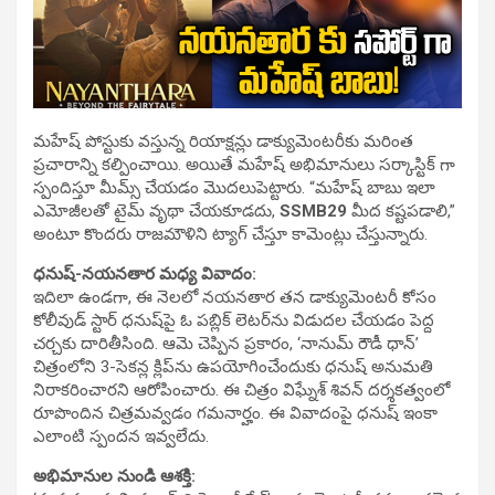
మహేష్ పోస్టుకు వస్తున్న రియాక్షన్లు డాక్యుమెంటరీకు మరింత
ప్రచారాన్ని కల్పించాయి. అయితే మహేష్ అభిమానులు సర్కాస్టిక్ గా
స్పందిస్తూ మీమ్స్ చేయడం మొదలుపెట్టారు. “మహేష్ బాబు ఇలా
ఎమోజీలతో టైమ్ వృథా చేయకూడదు,
SSMB29
మీద కష్టపడాలి,”
అంటూ కొందరు రాజమౌళిని ట్యాగ్ చేస్తూ కామెంట్లు చేస్తున్నారు.
ధనుష్-నయనతార మధ్య వివాదం:
ఇదిలా ఉండగా, ఈ నెలలో నయనతార తన డాక్యుమెంటరీ కోసం
కోలీవుడ్ స్టార్ ధనుష్‌పై ఓ పబ్లిక్ లెటర్‌ను విడుదల చేయడం పెద్ద
చర్చకు దారితీసింది. ఆమె చెప్పిన ప్రకారం, ‘నానుమ్ రౌడీ ధాన్’
చిత్రంలోని 3-సెకన్ల క్లిప్‌ను ఉపయోగించేందుకు ధనుష్ అనుమతి
నిరాకరించారని ఆరోపించారు. ఈ చిత్రం విఘ్నేశ్ శివన్ దర్శకత్వంలో
రూపొందిన చిత్రమవ్వడం గమనార్హం. ఈ వివాదంపై ధనుష్ ఇంకా
ఎలాంటి స్పందన ఇవ్వలేదు.
అభిమానుల నుండి ఆశక్తి: