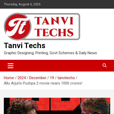
Skip
Thursday, August 6, 2026
to
content
Tanvi Techs
Graphic Designing, Printing, Govt Schemes & Daily News
Home
2024
December
19
tanvitechs
Allu Arjun’s Pushpa 2 movie nears 1000 crores!