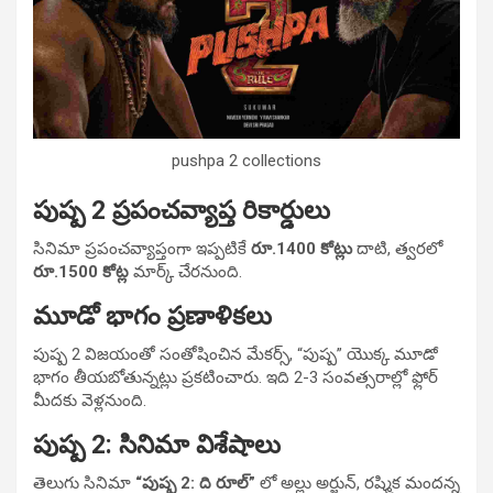
pushpa 2 collections
పుష్ప 2 ప్రపంచవ్యాప్త రికార్డులు
సినిమా ప్రపంచవ్యాప్తంగా ఇప్పటికే
రూ.1400 కోట్లు
దాటి, త్వరలో
రూ.1500 కోట్ల
మార్క్ చేరనుంది.
మూడో భాగం ప్రణాళికలు
పుష్ప 2 విజయంతో సంతోషించిన మేకర్స్, “పుష్ప” యొక్క మూడో
భాగం తీయబోతున్నట్లు ప్రకటించారు. ఇది 2-3 సంవత్సరాల్లో ఫ్లోర్
మీదకు వెళ్లనుంది.
పుష్ప 2: సినిమా విశేషాలు
తెలుగు సినిమా
“పుష్ప 2: ది రూల్”
లో అల్లు అర్జున్, రష్మిక మందన్న