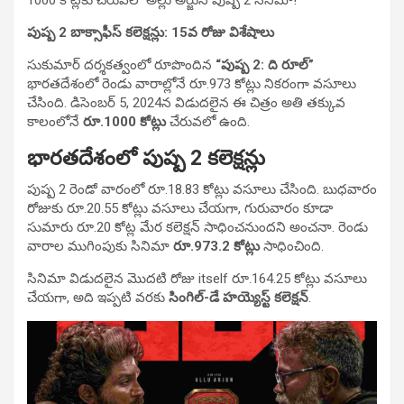
పుష్ప 2 బాక్సాఫీస్ కలెక్షన్లు: 15వ రోజు విశేషాలు
సుకుమార్ దర్శకత్వంలో రూపొందిన
“పుష్ప 2: ది రూల్”
భారతదేశంలో రెండు వారాల్లోనే రూ.973 కోట్లు నికరంగా వసూలు
చేసింది. డిసెంబర్ 5, 2024న విడుదలైన ఈ చిత్రం అతి తక్కువ
కాలంలోనే
రూ.1000 కోట్లు
చేరువలో ఉంది.
భారతదేశంలో పుష్ప 2 కలెక్షన్లు
పుష్ప 2 రెండో వారంలో రూ.18.83 కోట్లు వసూలు చేసింది. బుధవారం
రోజుకు రూ.20.55 కోట్లు వసూలు చేయగా, గురువారం కూడా
సుమారు రూ.20 కోట్ల మేర కలెక్షన్ సాధించనుందని అంచనా. రెండు
వారాల ముగింపుకు సినిమా
రూ.973.2 కోట్లు
సాధించింది.
సినిమా విడుదలైన మొదటి రోజు itself రూ.164.25 కోట్లు వసూలు
చేయగా, అది ఇప్పటి వరకు
సింగిల్-డే హయ్యెస్ట్ కలెక్షన్
.