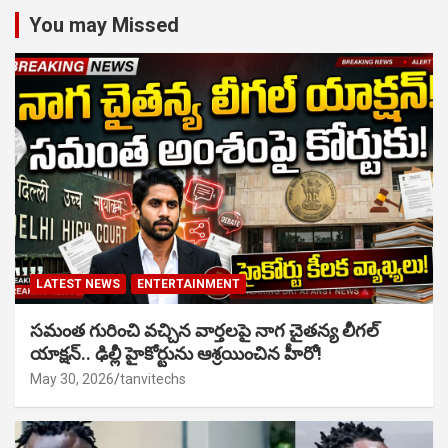
You may Missed
LATEST NEWS
ENTERTAINMENT
సమంత గురించి వచ్చిన వార్తలపై నాగ చైతన్య లీగల్
యాక్షన్.. ఢిల్లీ హైకోర్టును ఆశ్రయించిన హీరో!
May 30, 2026
tanvitechs