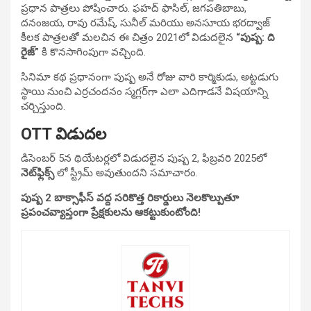
ప్రధాన పాత్రలు పోషించారు. ఫహద్ ఫాసిల్, జగపతిబాబు,
దనంజయ, రావు రమేష్, సునీల్ మరియు అనసూయ భరద్వాజ్
కీలక పాత్రలతో మలచిన ఈ చిత్రం 2021లో విడుదలైన
“పుష్ప: ది
రైజ్”
కి కొనసాగింపుగా వచ్చింది.
సినిమా కథ ప్రధానంగా పుష్ప అనే రోజు వారి కార్మికుడు, అట్టడుగు
స్థాయి నుంచి ఎర్రచందనం స్మగ్లర్‌గా ఎలా ఎదిగాడనే విషయాన్ని
చర్చిస్తుంది.
OTT విడుదల
డిసెంబర్ 5న థియేటర్లలో విడుదలైన పుష్ప 2, ఫిబ్రవరి 2025లో
నెట్‌ఫ్లిక్స్
లో స్ట్రీమ్ అవుతుందని సమాచారం.
పుష్ప 2 బాక్సాఫీస్ వద్ద సరికొత్త రికార్డులు నెలకొల్పుతూ
ప్రపంచవ్యాప్తంగా ప్రేక్షకులను ఆకట్టుకుంటోంది!