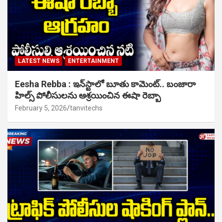
LATEST NEWS
ENTERTAINMENT
Eesha Rebba : ఇన్‌స్టాలో బూతు కామెంట్.. బంజారా
హిల్స్ పోలీసులను ఆశ్రయించిన ఈషా రెబ్బా
February 5, 2026
tanvitechs