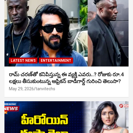
LATEST NEWS
ENTERTAINMENT
రామ్ చరణ్‌తో కనిపిస్తున్న ఈ వ్యక్తి ఎవరు..? రోజుకు రూ.4
లక్షలు తీసుకుంటున్న ఆఫ్రికన్ బాడీగార్డ్ గురించి తెలుసా?
May 29, 2026
tanvitechs